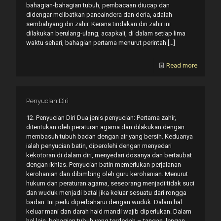
bahagian-bahagian tubuh, pembacaan diucap dan
didengar melibatkan pancaindera dan deria, adalah
sembahyang diri zahir. Kerana tindakan diri zahir ini
dilakukan berulang-ulang, acapkali, di dalam setiap lima
waktu sehari, bahagian pertama menurut perintah
[…]
Read more
Penyucian Diri
12. Penyucian Diri Dua jenis penyucian: Pertama zahir,
ditentukan oleh peraturan agama dan dilakukan dengan
membasuh tubuh badan dengan air yang bersih. Keduanya
ialah penyucian batin, diperolehi dengan menyedari
kekotoran di dalam diri, menyedari dosanya dan bertaubat
dengan ikhlas. Penyucian batin memerlukan perjalanan
kerohanian dan dibimbing oleh guru kerohanian. Menurut
hukum dan peraturan agama, seseorang menjadi tidak suci
dan wuduk menjadi batal jika keluar sesuatu dari rongga
badan. Ini perlu diperbaharui dengan wuduk. Dalam hal
keluar mani dan darah haid mandi wajib diperlukan. Dalam
hal lain, bahagian tubuh yang terdedah – tangan, lengan,