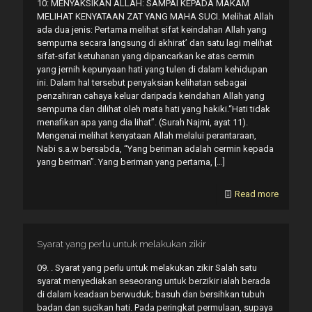
10: MENYAKSIKAN ALLAH: SAMPAI KEPADA MAKAM
MELIHAT KENYATAAN ZAT YANG MAHA SUCI. Melihat Allah
ada dua jenis: Pertama melihat sifat keindahan Allah yang
sempurna secara langsung di akhirat’ dan satu lagi melihat
sifat-sifat ketuhanan yang dipancarkan ke atas cermin
yang jernih kepunyaan hati yang tulen di dalam kehidupan
ini. Dalam hal tersebut penyaksian kelihatan sebagai
penzahiran cahaya keluar daripada keindahan Allah yang
sempurna dan dilihat oleh mata hati yang hakiki.“Hati tidak
menafikan apa yang dia lihat”. (Surah Najmi, ayat 11).
Mengenai melihat kenyataan Allah melalui perantaraan,
Nabi s.a.w bersabda, “Yang beriman adalah cermin kepada
yang beriman”. Yang beriman yang pertama,
[…]
Read more
Syarat yang perlu untuk melakukan zikir
09. . Syarat yang perlu untuk melakukan zikir Salah satu
syarat menyediakan seseorang untuk berzikir ialah berada
di dalam keadaan berwuduk; basuh dan bersihkan tubuh
badan dan sucikan hati. Pada peringkat permulaan, supaya