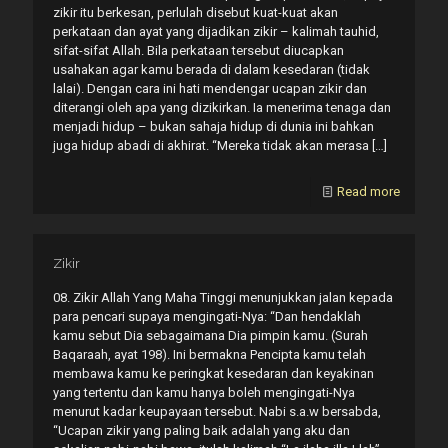
zikir itu berkesan, perlulah disebut kuat-kuat akan
perkataan dan ayat yang dijadikan zikir – kalimah tauhid,
sifat-sifat Allah. Bila perkataan tersebut diucapkan
usahakan agar kamu berada di dalam kesedaran (tidak
lalai). Dengan cara ini hati mendengar ucapan zikir dan
diterangi oleh apa yang dizikirkan. Ia menerima tenaga dan
menjadi hidup – bukan sahaja hidup di dunia ini bahkan
juga hidup abadi di akhirat. “Mereka tidak akan merasa
[…]
Read more
Zikir
08. Zikir Allah Yang Maha Tinggi menunjukkan jalan kepada
para pencari supaya mengingati-Nya: “Dan hendaklah
kamu sebut Dia sebagaimana Dia pimpin kamu. (Surah
Baqaraah, ayat 198). Ini bermakna Pencipta kamu telah
membawa kamu ke peringkat kesedaran dan keyakinan
yang tertentu dan kamu hanya boleh mengingati-Nya
menurut kadar keupayaan tersebut. Nabi s.a.w bersabda,
“Ucapan zikir yang paling baik adalah yang aku dan