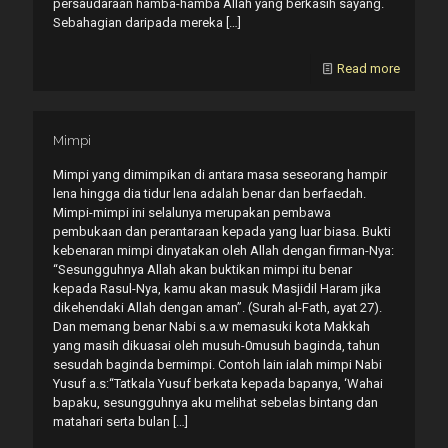
persaudaraan hamba-hamba Allah yang berkasih sayang.
Sebahagian daripada mereka
[…]
Read more
Mimpi
Mimpi yang dimimpikan di antara masa seseorang hampir
lena hingga dia tidur lena adalah benar dan berfaedah.
Mimpi-mimpi ini selalunya merupakan pembawa
pembukaan dan perantaraan kepada yang luar biasa. Bukti
kebenaran mimpi dinyatakan oleh Allah dengan firman-Nya:
“Sesungguhnya Allah akan buktikan mimpi itu benar
kepada Rasul-Nya, kamu akan masuk Masjidil Haram jika
dikehendaki Allah dengan aman”. (Surah al-Fath, ayat 27).
Dan memang benar Nabi s.a.w memasuki kota Makkah
yang masih dikuasai oleh musuh-0musuh baginda, tahun
sesudah baginda bermimpi. Contoh lain ialah mimpi Nabi
Yusuf a.s:“Tatkala Yusuf berkata kepada bapanya, ‘Wahai
bapaku, sesungguhnya aku melihat sebelas bintang dan
matahari serta bulan
[…]