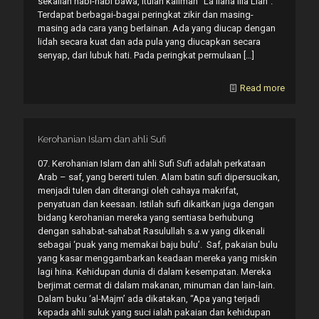
sekalian nabi-nabi bawa, itulah kalimah “La ilaha illa Llah”.
Terdapat berbagai-bagai peringkat zikir dan masing-
masing ada cara yang berlainan. Ada yang diucap dengan
lidah secara kuat dan ada pula yang diucapkan secara
senyap, dari lubuk hati. Pada peringkat permulaan
[…]
Read more
Kerohanian Islam dan ahli Sufi
07. Kerohanian Islam dan ahli Sufi Sufi adalah perkataan
Arab – saf, yang bererti tulen. Alam batin sufi dipersucikan,
menjadi tulen dan diterangi oleh cahaya makrifat,
penyatuan dan keesaan. Istilah sufi dikaitkan juga dengan
bidang kerohanian mereka yang sentiasa berhubung
dengan sahabat-sahabat Rasulullah s.a.w yang dikenali
sebagai ‘puak yang memakai baju bulu’. Saf, pakaian bulu
yang kasar menggambarkan keadaan mereka yang miskin
lagi hina. Kehidupan dunia di dalam kesempatan. Mereka
berjimat cermat di dalam makanan, minuman dan lain-lain.
Dalam buku ‘al-Majm’ ada dikatakan, “Apa yang terjadi
kepada ahli suluk yang suci ialah pakaian dan kehidupan