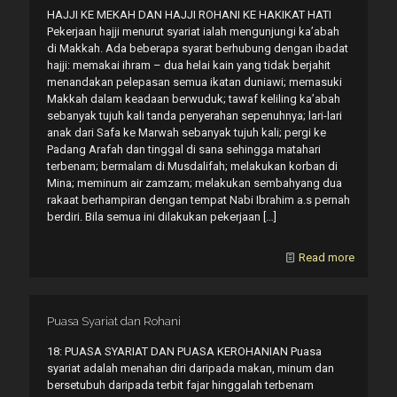
HAJJI KE MEKAH DAN HAJJI ROHANI KE HAKIKAT HATI
Pekerjaan hajji menurut syariat ialah mengunjungi ka’abah
di Makkah. Ada beberapa syarat berhubung dengan ibadat
hajji: memakai ihram – dua helai kain yang tidak berjahit
menandakan pelepasan semua ikatan duniawi; memasuki
Makkah dalam keadaan berwuduk; tawaf keliling ka’abah
sebanyak tujuh kali tanda penyerahan sepenuhnya; lari-lari
anak dari Safa ke Marwah sebanyak tujuh kali; pergi ke
Padang Arafah dan tinggal di sana sehingga matahari
terbenam; bermalam di Musdalifah; melakukan korban di
Mina; meminum air zamzam; melakukan sembahyang dua
rakaat berhampiran dengan tempat Nabi Ibrahim a.s pernah
berdiri. Bila semua ini dilakukan pekerjaan
[…]
Read more
Puasa Syariat dan Rohani
18: PUASA SYARIAT DAN PUASA KEROHANIAN Puasa
syariat adalah menahan diri daripada makan, minum dan
bersetubuh daripada terbit fajar hinggalah terbenam