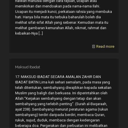
haiwan manusia dengan cara rayuan, ucapan atau
memikirkan dan mendoakan pada nama-nama Ilahi.
Ucapan itu menjadi kunci, perkataan rahsia yang membuka
hati. Hanya bila mata itu terbuka baharulah boleh dia
melihat sifat-sifat Allah yang sebenar. Kemudian mata itu
melihat gambaran kemurahan Allah, nikmat, rahmat dan
kebaikan-Nya
[…]
Read more
Maksud Ibadat
17: MAKSUD IBADAT SECARA AMALAN ZAHIR DAN
IBADAT BATIN Lima kali sehari semalam, pada masa yang
telah ditentukan, sembahyang diwajibkan kepada sekalian
Muslim yang baligh dan berkuasa. Ini diperintahkan oleh
Allah:“Kerjakan sembahyang dengan tetap dan akan
sembahyang yang terlebih penting“. (Surah al-Baqaraah,
ayat 238). Sembahyang menurut peraturan agama (rukun
sembahyang) terdiri daripada berdiri, membaca Quran,
rukuk, sujud, duduk, membaca dengan kedengaran
beberapa doa. Pergerakan dan perbuatan ini melibatkan