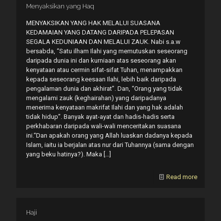
Menyaksikan yang Haq
MENYAKSIKAN YANG HAK MELALUI SUASANA
KEDAMAIAN YANG DATANG DARIPADA PELEPASAN
SEGALA KEDUNIAAN DAN MELALUI ZAUK. Nabi s.a.w
bersabda, “Satu ilham Ilahi yang memutuskan seseorang
daripada dunia ini dan kurniaan atas seseorang akan
kenyataan atau cermin sifat-sifat Tuhan, menampakkan
kepada seseorang keesaan Ilahi, lebih baik daripada
pengalaman dunia dan akhirat”. Dan, “Orang yang tidak
mengalami zauk (keghairahan) yang daripadanya
menerima kenyataan makrifat Ilahi dan yang hak adalah
tidak hidup”. Banyak ayat-ayat dan hadis-hadis serta
perkhabaran daripada wali-wali menceritakan suasana
ini.“Dan apakah orang yang Allah luaskan dadanya kepada
Islam, iaitu ia berjalan atas nur dari Tuhannya (sama dengan
yang beku hatinya?). Maka
[…]
Read more
Haji