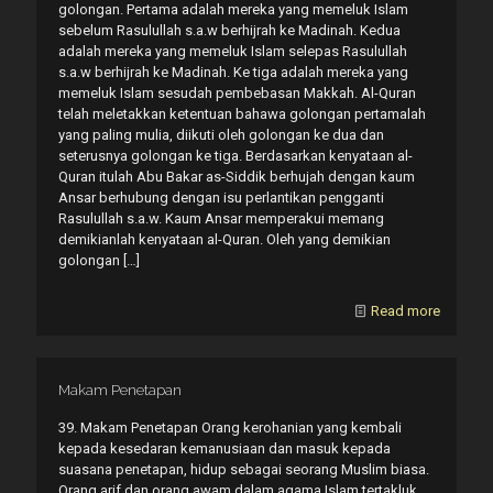
golongan. Pertama adalah mereka yang memeluk Islam
sebelum Rasulullah s.a.w berhijrah ke Madinah. Kedua
adalah mereka yang memeluk Islam selepas Rasulullah
s.a.w berhijrah ke Madinah. Ke tiga adalah mereka yang
memeluk Islam sesudah pembebasan Makkah. Al-Quran
telah meletakkan ketentuan bahawa golongan pertamalah
yang paling mulia, diikuti oleh golongan ke dua dan
seterusnya golongan ke tiga. Berdasarkan kenyataan al-
Quran itulah Abu Bakar as-Siddik berhujah dengan kaum
Ansar berhubung dengan isu perlantikan pengganti
Rasulullah s.a.w. Kaum Ansar memperakui memang
demikianlah kenyataan al-Quran. Oleh yang demikian
golongan
[…]
Read more
Makam Penetapan
39. Makam Penetapan Orang kerohanian yang kembali
kepada kesedaran kemanusiaan dan masuk kepada
suasana penetapan, hidup sebagai seorang Muslim biasa.
Orang arif dan orang awam dalam agama Islam tertakluk