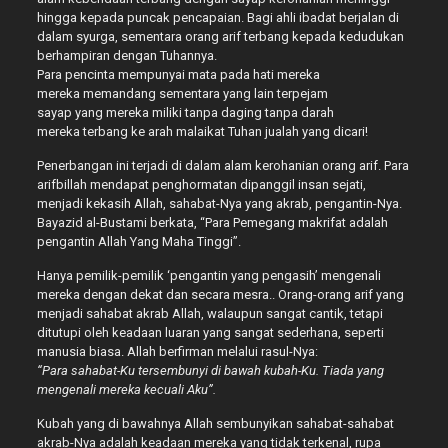
hingga kepada puncak pencapaian. Bagi ahli ibadat berjalan di
dalam syurga, sementara orang arif terbang kepada kedudukan
berhampiran dengan Tuhannya.
Para pencinta mempunyai mata pada hati mereka
mereka memandang sementara yang lain terpejam
sayap yang mereka miliki tanpa daging tanpa darah
mereka terbang ke arah malaikat Tuhan jualah yang dicari!
Penerbangan ini terjadi di dalam alam kerohanian orang arif. Para
arifbillah mendapat penghormatan dipanggil insan sejati,
menjadi kekasih Allah, sahabat-Nya yang akrab, pengantin-Nya.
Bayazid al-Bustami berkata, “Para Pemegang makrifat adalah
pengantin Allah Yang Maha Tinggi”.
Hanya pemilik-pemilik ‘pengantin yang pengasih’ mengenali
mereka dengan dekat dan secara mesra.. Orang-orang arif yang
menjadi sahabat akrab Allah, walaupun sangat cantik, tetapi
ditutupi oleh keadaan luaran yang sangat sederhana, seperti
manusia biasa. Allah berfirman melalui rasul-Nya:
“Para sahabat-Ku tersembunyi di bawah kubah-Ku. Tiada yang
mengenali mereka kecuali Aku”.
Kubah yang di bawahnya Allah sembunyikan sahabat-sahabat
akrab-Nya adalah keadaan mereka yang tidak terkenal, rupa