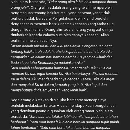
Nabi s.a.w bersabda,
“Tidur orang alim lebih baik daripada ibadat
orang jahil”.
Orang alim adalah orang yang telah memperolehi
pengetahuan tentang hakikat atau yang sebenar, yang tidak
berhuruf, tidak bersuara. Pengetahuan demikian diperolehi
dengan terus menerus berzikir nama keesaan Yang Maha Suci
dengan lidah rahsia. Orang alim adalah orang yang zat dirinya
ditukarkan kepada cahaya suci oleh cahaya keesaan. Allah
berfirman melalui rasul-Nya:
“Insan adalah rahsia-Ku dan Aku rahsianya. Pengetahuan batin
tentang hakikat roh adalah rahsia kepada rahsia-rahsia-Ku. Aku
campakkan ke dalam hati hamba-hamba-Ku yang baik-baik dan
tiada siapa tahu Keadaannya melainkan Aku.”
“Aku adalah sebagaimana hamba-Ku mengenali Daku. Bila dia
mencari-Ku dan ingat kepada-Ku, Aku besertanya. Jika dia mencari-
Ku di dalam, Aku mendapatkannya dengan Zat-Ku. Jika dia ingat
dan menyebut-Ku di dalam jemaah yang baik, Aku ingat dan
menyebutnya di dalam jemaah yang lebih baik”.
Segala yang dikatakan di sini jika berhasrat mencapainya
perlulah melakukan tafakur – cara mendapatkaan pengetahuan
yang demikian jarang digunakan oleh orang ramai. Nabi s.a.w
bersabda,
“Satu saat bertafakur lebih bernilai daripada satu tahun
beribadat”. “Satu saat bertafakur lebih bernilai daripada tujuh puluh
tahun beribadat”. “Satu saat bertafakur lebih bernilai daripada