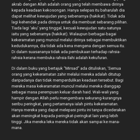
akrab dengan Allah adalah orang yang telah membawa dirinya
kepada keadaan kekosongan. Hanya selepas itu baharulah dia
dapat melihat kewujudan yang sebenarnya (hakikat). Tidak ada
lagi kehendak pada dirinya untuk dia membuat sebarang pilihan.
Tiada lagi ‘aku’ yang tinggal, kecuali kewujudan satu-satunya
iaitu yang sebenarnya (hakikat). Walaupun berbagai-bagai
kekeramatan yang muncul melalui dirinya sebagai membuktikan
kedudukannya, dia tidak ada kena mengena dengan semua itu.
Di dalam suasananya tidak ada pembukaan terhadap rahsia-
rahsia kerana membuka rahsia Ilahi adalah kekufuran.
Di dalam buku yang bertajuk “Mirsad” ada dituliskan, ‘Semua
orang yang kekeramatan zahir melalui mereka adalah ditutup
daripadanya dan tidak memperdulikan keadaan tersebut. Bagi
mereka masa kekeramatan muncul melalui mereka dianggap
sebagai masa perempuan keluar darah haid. Wali-wali yang
hampir dengan Allah perlu mengembara sekurang-kurangnya
seribu peringkat, yang pertamanya ialah pintu kekeramatan.
Hanya mereka yang dapat melepasi pintu ini tanpa dicederakan
akan meningkat kepada peringkat-peringkat lain yang lebih
tinggi. Jika mereka leka mereka tidak akan sampai ke mana-
mana.