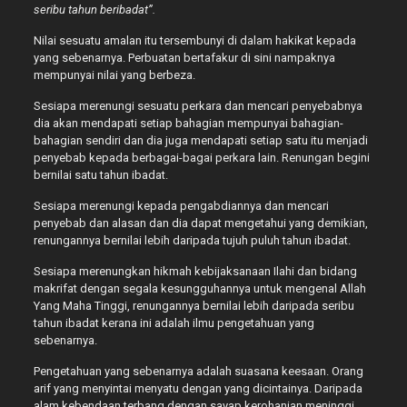
seribu tahun beribadat”.
Nilai sesuatu amalan itu tersembunyi di dalam hakikat kepada
yang sebenarnya. Perbuatan bertafakur di sini nampaknya
mempunyai nilai yang berbeza.
Sesiapa merenungi sesuatu perkara dan mencari penyebabnya
dia akan mendapati setiap bahagian mempunyai bahagian-
bahagian sendiri dan dia juga mendapati setiap satu itu menjadi
penyebab kepada berbagai-bagai perkara lain. Renungan begini
bernilai satu tahun ibadat.
Sesiapa merenungi kepada pengabdiannya dan mencari
penyebab dan alasan dan dia dapat mengetahui yang demikian,
renungannya bernilai lebih daripada tujuh puluh tahun ibadat.
Sesiapa merenungkan hikmah kebijaksanaan Ilahi dan bidang
makrifat dengan segala kesungguhannya untuk mengenal Allah
Yang Maha Tinggi, renungannya bernilai lebih daripada seribu
tahun ibadat kerana ini adalah ilmu pengetahuan yang
sebenarnya.
Pengetahuan yang sebenarnya adalah suasana keesaan. Orang
arif yang menyintai menyatu dengan yang dicintainya. Daripada
alam kebendaan terbang dengan sayap kerohanian meninggi