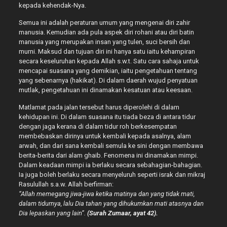
kepada kehendak-Nya.
Semua ini adalah peraturan umum yang mengenai diri zahir
manusia. Kemudian ada pula aspek diri rohani atau diri batin
manusia yang merupakan insan yang tulen, suci bersih dan
murni. Maksud dan tujuan diri ini hanya satu iaitu kehampiran
secara keseluruhan kepada Allah s.w.t. Satu cara sahaja untuk
mencapai suasana yang demikian, iaitu pengetahuan tentang
yang sebenarnya (hakikat). Di dalam daerah wujud penyatuan
mutlak, pengetahuan ini dinamakan kesatuan atau keesaan.
Matlamat pada jalan tersebut harus diperolehi di dalam
kehidupan ini. Di dalam suasana itu tiada beza di antara tidur
dengan jaga kerana di dalam tidur roh berkesempatan
membebaskan dirinya untuk kembali kepada asalnya, alam
arwah, dan dari sana kembali semula ke sini dengan membawa
berita-berita dari alam ghaib. Fenomena ini dinamakan mimpi.
Dalam keadaan mimpi ia berlaku secara sebahagian-bahagian.
Ia juga boleh berlaku secara menyeluruh seperti israk dan mikraj
Rasulullah s.a.w. Allah berfirman:
“Allah memegang jiwa-jiwa ketika matinya dan yang tidak mati,
dalam tidurnya, lalu Dia tahan yang dihukumkan mati atasnya dan
Dia lepaskan yang lain”.
(Surah Zumaar, ayat 42).