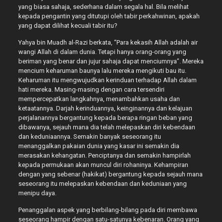
yang biasa sahaja, sederhana dalam segala hal. Bila melihat
kepada pengantin yang ditutupi oleh tabir perkahwinan, apakah
yang dapat dilihat kecuali tabir itu?
Yahya bin Muadh al-Razi berkata, “Para kekasih Allah adalah air
wangi Allah di dalam dunia. Tetapi hanya orang-orang yang
beriman yang benar dan jujur sahaja dapat menciumnya”. Mereka
mencium keharuman baunya lalu mereka mengikuti bau itu.
Keharuman itu mengwujudkan kerinduan terhadap Allah dalam
hati mereka. Masing-masing dengan cara tersendiri
mempercepatkan langkahnya, menambahkan usaha dan
ketaatannya. Darjah kerinduannya, keinginannya dan kelajuan
perjalanannya bergantung kepada berapa ringan beban yang
dibawanya, sejauh mana dia telah melepaskan diri kebendaan
dan keduniaannya. Semakin banyak seseorang itu
menanggalkan pakaian dunia yang kasar ini semakin dia
merasakan kehangatan. Penciptanya dan semakin hampirlah
kepada permukaan akan muncul diri rohaninya. Kehampiran
dengan yang sebenar (hakikat) bergantung kepada sejauh mana
seseorang itu melepaskan kebendaan dan keduniaan yang
menipu daya.
Penanggalan aspek yang berbilang-bilang pada diri membawa
seseorang hampir dengan satu-satunya kebenaran. Orang yang