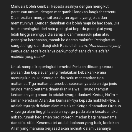
Manusia boleh kembali kepada asalnya dengan mengikuti
peraturan umum, dengan mengambil langkah-langkah tertentu.
Dia mestilah mengambil peraturan agama yang jelas dan
mematuhinya. Dengan demikian dia boleh maju ke hadapan. Dia
boleh meningkat dari satu peringkat kepada peringkat yang
lebih tinggi sehingga dia sampai dan memasuki jalan atau
peringkat kerohanian, masuk ke daerah makrifat. Peringkat ini
sangat tinggi dan dipuji oleh Rasulullah s.a.w,
“Ada suasana yang
semua dan segala-galanya berkumpul di sana dan ia adalah
makrifat yang murni”.
Untuk sampai ke peringkat tersebut Perlulah dibuang kepura-
puraan dan kepalsuan yang melakukan kebaikan kerana
menunjuk-nunjuk. Kemudian dia perlu menetapkan tiga
matlamat. Tiga matlamat tersebut sebenarnya adalah tiga jenis
syurga. Yang pertama dinamakan Ma’wa – syurga tempat
kediaman yang aman. Ia adalah syurga duniawi. Kedua, Na’im –
taman keredaan Allah dan kurniaan-Nya kepada makhluk-Nya. Ia
adalah syurga di dalam alam malaikat. Ketiga dinamakan Firdaus
– syurga alam tinggi. Ia adalah syurga pada alam kesatuan akal
asbab, rumah kediaman bagi roh-roh, medan bagi nama-nama
dan sifat-sifat. Kesemua ini adalah balasan yang baik, keelokan
Allah yang manusia berjasad akan nikmati dalam usahanya