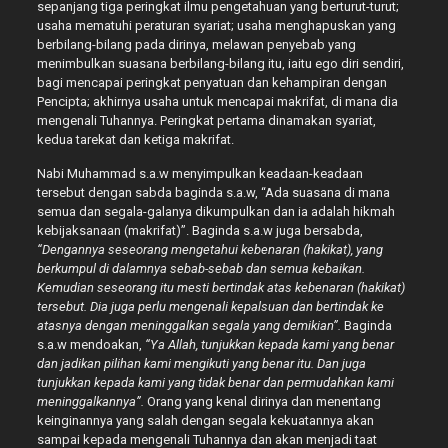
sepanjang tiga peringkat ilmu pengetahuan yang berturut-turut;
usaha mematuhi peraturan syariat; usaha menghapuskan yang
berbilang-bilang pada dirinya, melawan penyebab yang
menimbulkan suasana berbilang-bilang itu, iaitu ego diri sendiri,
bagi mencapai peringkat penyatuan dan kehampiran dengan
Pencipta; akhirnya usaha untuk mencapai makrifat, di mana dia
mengenali Tuhannya. Peringkat pertama dinamakan syariat,
kedua tarekat dan ketiga makrifat.
Nabi Muhammad s.a.w menyimpulkan keadaan-keadaan
tersebut dengan sabda baginda s.a.w, “Ada suasana di mana
semua dan segala-galanya dikumpulkan dan ia adalah hikmah
kebijaksanaan (makrifat)”. Baginda s.a.w juga bersabda,
“Dengannya seseorang mengetahui kebenaran (hakikat), yang
berkumpul di dalamnya sebab-sebab dan semua kebaikan.
Kemudian seseorang itu mesti bertindak atas kebenaran (hakikat)
tersebut. Dia juga perlu mengenali kepalsuan dan bertindak ke
atasnya dengan meninggalkan segala yang demikian”.
Baginda
s.a.w mendoakan,
“Ya Allah, tunjukkan kepada kami yang benar
dan jadikan pilihan kami mengikuti yang benar itu. Dan juga
tunjukkan kepada kami yang tidak benar dan permudahkan kami
meninggalkannya”.
Orang yang kenal dirinya dan menentang
keinginannya yang salah dengan segala kekuatannya akan
sampai kepada mengenali Tuhannya dan akan menjadi taat