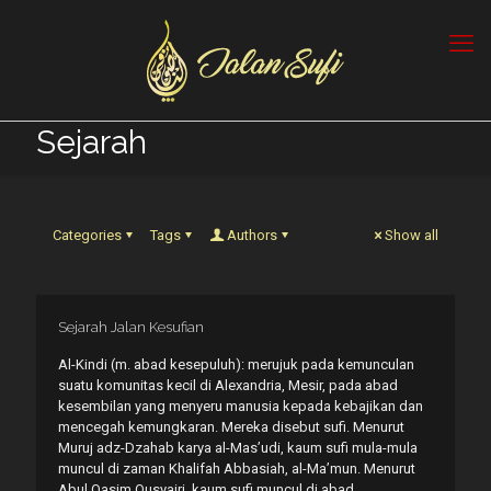
Sejarah
Categories
Tags
Authors
Show all
Sejarah Jalan Kesufian
Al-Kindi (m. abad kesepuluh): merujuk pada kemunculan
suatu komunitas kecil di Alexandria, Mesir, pada abad
kesembilan yang menyeru manusia kepada kebajikan dan
mencegah kemungkaran. Mereka disebut sufi. Menurut
Muruj adz-Dzahab karya al-Mas’udi, kaum sufi mula-mula
muncul di zaman Khalifah Abbasiah, al-Ma’mun. Menurut
Abul Qasim Qusyairi, kaum sufi muncul di abad