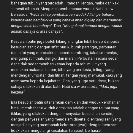
bahagian tubuh yang terdedah – tangan, lengan, muka dan kaki
– mesti dibasuh. Mengenai pembaharuan wuduk Nabi s.a.w
bersabda,
“Pada setiap pembaharuan wuduk Allah perbaharui
kepercayaan hamba-Nya yang cahaya iman digilap dan memancar
dengan lebih bercahaya”
. Dan,
“Mengulangi bersuci dengan wuduk
adalah cahaya di atas cahaya”.
Kesucian batin juga boleh hilang, mungkin lebih kerap daripada
kesucian zahir, dengan sifat buruk, buruk perangai, perbuatan
dan sifat yang merosakkan seperti sombong, takabur, menipu,
mengumpat, fitnah, dengki dan marah. Perbuatan secara sedar
dan tidak sedar memberi kesan kepada roh: mulut yang
memakan makanan haram, bibir yang berdusta, telinga yang
mendengar umpatan dan fitnah, tangan yang memukul, kaki yang
membawa kepada kejahatan. Zina, yang juga satu dosa, bukan
sahaja dilakukan di atas katil. Nabi s.a.w bersabda,
“Mata juga
berzina”.
Bila kesucian batin ditanamkan demikian dan wuduk kerohanian
batal, membaharui wuduk demikian adalah dengan taubat yang
ikhlas, yang dilakukan dengan menyedari kesalahan sendiri,
dengan penyesalan yang mendalam disertai oleh tangisan (yang
menjadi air yang membasuh kekotoran jiwa), dengan berazam
tidak akan mengulangi kesalahan tersebut, berhasrat