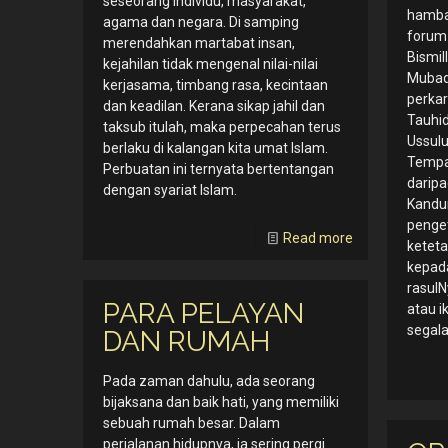
seseorang individu, masyarakat,
hamba
agama dan negara. Di samping
forum 
merendahkan martabat insan,
Bismil
kejahilan tidak mengenal nilai-nilai
Mubadi
kerjasama, timbang rasa, kecintaan
perkar
dan keadilan. Kerana sikap jahil dan
Tauhid
taksub itulah, maka perpecahan terus
Ussulu
berlaku di kalangan kita umat Islam.
Tempat
Perbuatan ini ternyata bertentangan
daripa
dengan syariat Islam.
Kandu
penge
Read more
ketet
kepada
rasulN
PARA PELAYAN
atau 
segala 
DAN RUMAH
Pada zaman dahulu, ada seorang
bijaksana dan baik hati, yang memiliki
sebuah rumah besar. Dalam
perjalanan hidupnya, ia sering pergi