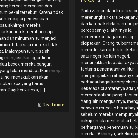
 yang berhak memakan dan
Pada zaman dahulu ada seor
m bekal tersebut. Karena tidak
merenungkan cara bekerjany
il mencapai persesuaian
dan karena ketekunan dan p
pat, akhirnya mereka
percobaannya, akhirnya ia
uskanuntuk membagi saja
menemukan bagaimana api
an dan minuman itu menjadi
diciptakan. Orang itu bernama
amun, tetap saja mereka tidak
memutuskan untuk berkelana
t. Malampun turun; salah
satu negeri ke lain negeri,
g mengusulkan agar tidur
menunjukkan kepada rakyat 
alau besok mereka bangun,
tentang penemuannya. Nur
 yang telah mendapatkan mimpi
menyampaikan rahasianya it
paling menakjubkan akan
berbagai-bagai kelompok ma
tukan apa yang harus
Beberapa di antaranya ada y
kan. Pagi berikutnya,
[…]
memanfaatkan pengetahuan 
Yang lain mengusirnya, meng
Read more
bahwa ia mungkin berbahaya
sebelum mereka mempunyai
cukup untuk mengetahui bet
berharganya penemuan itu b
mereka. Akhirnya, sekelompo