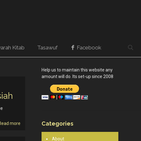
arah Kitab
Tasawuf
Facebook
Help us to maintain this website any
amount will do. Its set-up since 2008
siah
re
Categories
Read more
About