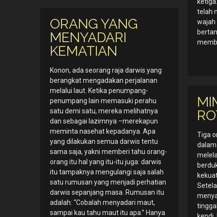
ketiga
telah 
ORANG YANG
wajah 
bertan
MENYADARI
membu
KEMATIAN
Konon, ada seorang raja darwis yang
berangkat mengadakan perjalanan
melalui laut. Ketika penumpang-
MI
penumpang lain memasuki perahu
satu demi satu, mereka melihatnya
RO
dan sebagai lazimnya –merekapun
meminta nasehat kepadanya. Apa
Tiga o
yang dilakukan semua darwis tentu
dalam 
sama saja, yakni memberi tahu orang-
melel
orang itu hal yang itu-itu juga: darwis
berdu
itu tampaknya mengulangi saja salah
kekua
satu rumusan yang menjadi perhatian
Setela
darwis sepanjang masa. Rumusan itu
menya
adalah: “Cobalah menyadari maut,
tingga
sampai kau tahu maut itu apa.” Hanya
kendi.