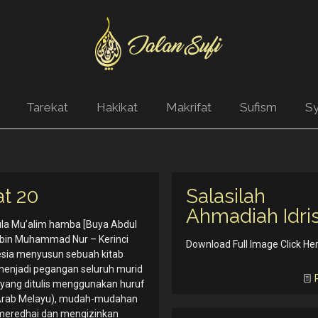
Tarekat
Hakikat
Makrifat
Sufism
Sy
at 20
Salasilah
Ahmadiah Idri
la Mu’alim hamba [Buya Abdul
 bin Muhammad Nur – Kerinci
Download Full Image Click He
esia menyusun sebuah kitab
menjadi pegangan seluruh murid
 yang ditulis menggunakan huruf
(Arab Melayu), mudah-mudahan
 meredhai dan mengizinkan