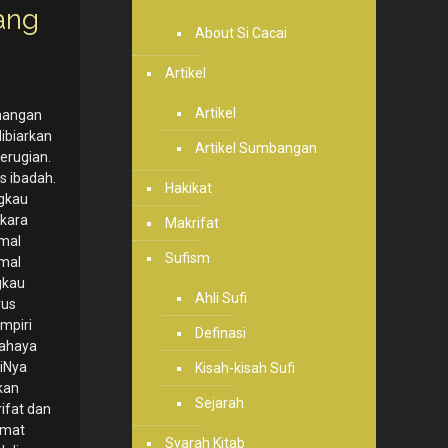
ang
About Si Cacai
Artikel
Artikel
nangan
dibiarkan
Artikel Sumbangan
erugian.
s ibadah.
Hakikat
ngkau
rkara
Makrifat
amal
Sufism
amal
gkau
Ahli Sufi
rus
mpiri
Definasi
cahaya
riNya
Kisah-kisah Sufi
kan
Sejarah
ifat dan
amat
Syarah Kitab