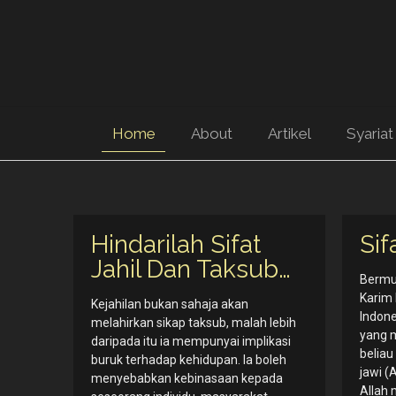
Home
About
Artikel
Syariat
Hindarilah Sifat
Sif
Jahil Dan Taksub…
Bermu
Karim
Kejahilan bukan sahaja akan
Indon
melahirkan sikap taksub, malah lebih
yang 
daripada itu ia mempunyai implikasi
beliau
buruk terhadap kehidupan. Ia boleh
jawi 
menyebabkan kebinasaan kepada
Allah