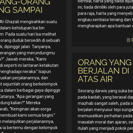
ANG-ORANG
bernilai, harta yang tiada dij
ini, tiada dimiliki oleh para j
NG SAMPAI
para raja, harta yang menye
engkau sentiasa tenang dan 
Al-Ghazali mengisahkan suatu
mengharapkan apa bantuan d
 dalam kehidupan Isa bin
. Pada suatu hari Isa melihat
orang duduk bersedih di sebuah
, dipinggir jalan. Tanyanya,
gerangan yang merundungmu
?” Jawab mereka, “Kami
ORANG YANG
i seperti ini lantaran ketakutan
BERJALAN DI
enghadapi neraka.” Isapun
ATAS AIR
uskan perjalanannya, dan
at sejumlah orang berkelompok
a dalam berbagai gaya dipinggir
Seorang darwis yang suka b
 Katanya, “Apa gerangan yang
pada kaidah, yang berasal dar
dung kalian?” Mereka
mazhab sangat saleh, pada s
ab, “Keinginan akan sorga
berjalan menyusur tepi sungai
membuat kami semua begini.”
memusatkan perhatian pada 
n melanjutkan perjalanannya,
masalah moral dan ajaran, s
i ia bertemu dengan kelompok
itulah yang menjadi pokok pe