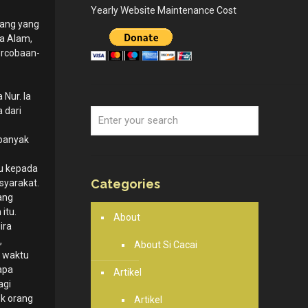
Yearly Website Maintenance Cost
ang yang
a Alam,
ercobaan-
 Nur. Ia
 dari
banyak
u kepada
Categories
syarakat.
ang
itu.
About
ira
,
About Si Cacai
 waktu
apa
Artikel
agi
k orang
Artikel