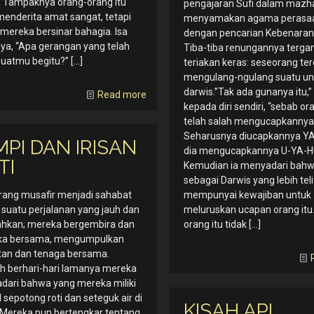
. Tampaknya orang-orang itu
pengajaran Sufi dalam mazha
menderita amat sangat, tetapi
menyamakan agama perasa
mereka bersinar bahagia. Isa
dengan pencarian Kebenaran
ya, “Apa gerangan yang telah
Tiba-tiba renungannya terga
atmu begitu?”
[…]
teriakan keras: seseorang te
mengulang-ngulang suatu u
darwis.”Tak ada gunanya itu,”
Read more
kepada diri sendiri, “sebab or
telah salah mengucapkannya
Seharusnya diucapkannya YA
MPI DAN IRISAN
dia mengucapkannya U-YA-H
TI
Kemudian ia menyadari bahw
sebagai Darwis yang lebih telit
rang musafir menjadi sahabat
mempunyai kewajiban untuk
suatu perjalanan yang jauh dan
meluruskan ucapan orang itu
ahkan; mereka bergembira dan
orang itu tidak
[…]
ka bersama, mengumpulkan
tan dan tenaga bersama.
h berhari-hari lamanya mereka
dari bahwa yang mereka miliki
l sepotong roti dan seteguk air di
KISAH API
 Mereka pun bertengkar tentang