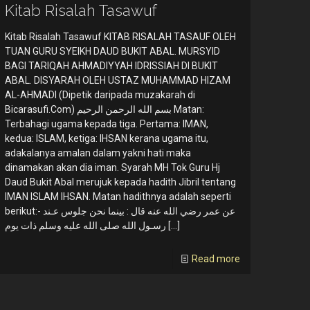
Kitab Risalah Tasawuf
Kitab Risalah Tasawuf KITAB RISALAH TASAUF OLEH
TUAN GURU SYEIKH DAUD BUKIT ABAL. MURSYID
BAGI TARIQAH AHMADIYYAH IDRISSIAH DI BUKIT
ABAL. DISYARAH OLEH USTAZ MUHAMMAD HIZAM
AL-AHMADI (Dipetik daripada muzakarah di
Bicarasufi.Com) بسم الله الرحمن الرحيم Matan:
Terbahagi ugama kepada tiga. Pertama: IMAN,
kedua: ISLAM, ketiga: IHSAN kerana ugama itu,
adakalanya amalan dalam yakni hati maka
dinamakan akan dia iman. Syarah MH Tok Guru Hj
Daud Bukit Abal merujuk kepada hadith Jibril tentang
IMAN ISLAM IHSAN. Matan hadithnya adalah seperti
berikut:- عن عمر رضي الله عنه قال : بينما نحن جلوس عـند
رسـول الله صلى الله عليه وسلم ذات يوم
[…]
Read more