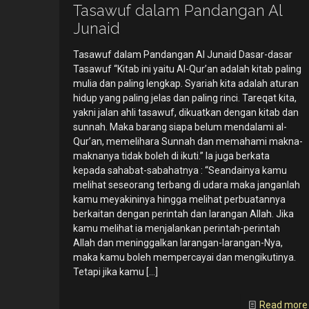
Tasawuf dalam Pandangan Al
Junaid
Tasawuf dalam Pandangan Al Junaid Dasar-dasar
Tasawuf “Kitab ini yaitu Al-Qur’an adalah kitab paling
mulia dan paling lengkap. Syariah kita adalah aturan
hidup yang paling jelas dan paling rinci. Tareqat kita,
yakni jalan ahli tasawuf, dikuatkan dengan kitab dan
sunnah. Maka barang siapa belum mendalami al-
Qur’an, memelihara Sunnah dan memahami makna-
maknanya tidak boleh di ikuti.” Ia juga berkata
kepada sahabat-sabahatnya : “Seandainya kamu
melihat seseorang terbang di udara maka janganlah
kamu meyakininya hingga melihat perbuatannya
berkaitan dengan perintah dan larangan Allah. Jika
kamu melihat ia menjalankan perintah-perintah
Allah dan meninggalkan larangan-larangan-Nya,
maka kamu boleh mempercayai dan mengikutinya.
Tetapi jika kamu
[…]
Read more