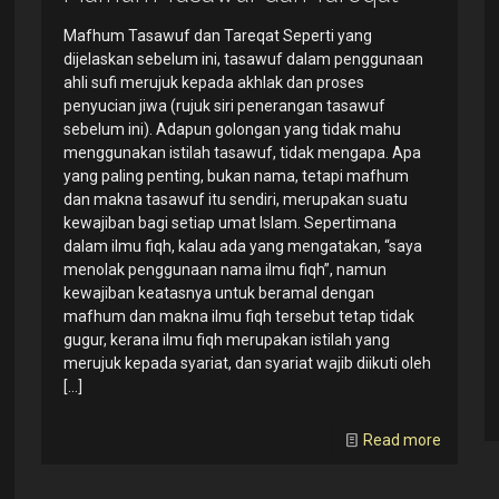
Mafhum Tasawuf dan Tareqat Seperti yang
dijelaskan sebelum ini, tasawuf dalam penggunaan
ahli sufi merujuk kepada akhlak dan proses
penyucian jiwa (rujuk siri penerangan tasawuf
sebelum ini). Adapun golongan yang tidak mahu
menggunakan istilah tasawuf, tidak mengapa. Apa
yang paling penting, bukan nama, tetapi mafhum
dan makna tasawuf itu sendiri, merupakan suatu
kewajiban bagi setiap umat Islam. Sepertimana
dalam ilmu fiqh, kalau ada yang mengatakan, “saya
menolak penggunaan nama ilmu fiqh”, namun
kewajiban keatasnya untuk beramal dengan
mafhum dan makna ilmu fiqh tersebut tetap tidak
gugur, kerana ilmu fiqh merupakan istilah yang
merujuk kepada syariat, dan syariat wajib diikuti oleh
[…]
Read more