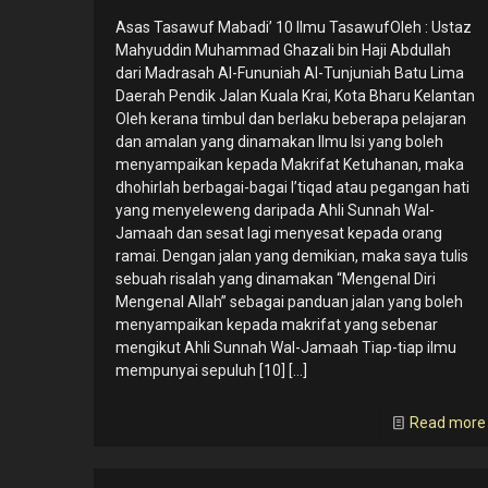
Asas Tasawuf Mabadi’ 10 Ilmu TasawufOleh : Ustaz
Mahyuddin Muhammad Ghazali bin Haji Abdullah
dari Madrasah Al-Fununiah Al-Tunjuniah Batu Lima
Daerah Pendik Jalan Kuala Krai, Kota Bharu Kelantan
Oleh kerana timbul dan berlaku beberapa pelajaran
dan amalan yang dinamakan Ilmu Isi yang boleh
menyampaikan kepada Makrifat Ketuhanan, maka
dhohirlah berbagai-bagai I’tiqad atau pegangan hati
yang menyeleweng daripada Ahli Sunnah Wal-
Jamaah dan sesat lagi menyesat kepada orang
ramai. Dengan jalan yang demikian, maka saya tulis
sebuah risalah yang dinamakan “Mengenal Diri
Mengenal Allah” sebagai panduan jalan yang boleh
menyampaikan kepada makrifat yang sebenar
mengikut Ahli Sunnah Wal-Jamaah Tiap-tiap ilmu
mempunyai sepuluh [10]
[…]
Read more