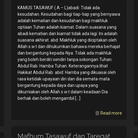
KAMUS TASAWUF ( A – L)abadi: Tidak ada
kesudahan. Kesudahan bagi tiap-tiap yang bernyawa
adalah kematian dan kesudahan bagi makhluk
ciptaan Tuhan adalah kiamat. Dalam suasana yang
abadi kematian dan kiamat tidak ada lagi. Ini adalah
suasana akhirat. abd: Makhluk yang diciptakan oleh
Allah s.w.t dan dihukumkan bahawa mereka berhajat
dan bergantung kepada-Nya. Tidak ada makhluk
yang boleh berdiri sendiri tanpa sokongan Tuhan.
Abdul Rab: Hamba Tuhan. Keterangannya lihat
Hakikat Abdul Rab. abid: Hamba yang dikuasai oleh
rasa ketidak-upayaan diri dan dia semata-mata
bergantung kepada daya dan upaya yang
dikurniakan oleh Allah s.w.t dalam keadaan Dia
berhak dan boleh mengambil
[…]
Read more
Mafhum Tasawuf dan Tareqat