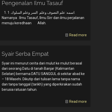
Pengenalan Ilmu Tasauf
1. اسمه: علم التصوف وعلم السر وعلم السلوك. 1.
Namanya : Ilmu Tasauf, Ilmu Sirr dan ilmu perjalanan
menuju keredhaan Allah.
Read more
Syair Serba Empat
Syair ini menurut cerita dari mulut ke mulut berasal
dari seorang Datu di tanah Banjar (Kalimantan
Selatan) bernama DATU SANGGUL di sekitar abad ke
– 18 Masehi. Dikutip dari tulisan lama tanpa nama
dan tanpa tanggal (tarikh) yang diperkirakan sudah
berusia ratusan tahun.
Read more