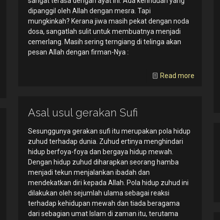
sangat terasa dengan ayat ini. Ada kerinduan yang
dipanggil oleh Allah dengan mesra. Tapi
mungkinkah? Kerana jiwa masih pekat dengan noda
dosa, sangatlah sulit untuk membuatnya menjadi
cemerlang. Masih sering terngiang di telinga akan
pesan Allah dengan firman-Nya :
Read more
Asal usul gerakan Sufi
Sesunggunya gerakan sufi itu merupakan pola hidup
zuhud terhadap dunia. Zuhud ertinya menghindari
hidup berfoya-foya dan bergaya hidup mewah.
Dengan hidup zuhud diharapkan seorang hamba
menjadi tekun menjalankan ibadah dan
mendekatkan diri kepada Allah. Pola hidup zuhud ini
dilakukan oleh sejumlah ulama sebagai reaksi
terhadap kehidupan mewah dan tiada beragama
dari sebagian umat Islam di zaman itu, terutama