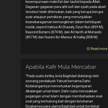
kesempurnaan makrifat dan tauhid kepada Allah.
Gagasan-gagasan para ahli sufi dan syiah pada abad
tersebut telah ditemukan, baik yang berupa berupa
syair ataupun pemikiran yang menunjukkan
keanekaragaman kemungkinan dalam kehidupan
mistik, seperti halnya Al Ghazaly, Dzun Nun (859 M),
Bayezid Bistami (874 M), dan Al Harith al Muhasibi
(857 M) dan Husein Ibn Mansur Al hallaj (858 M).
Read more
Apabila Kafir Mula Mencabar
“Pada suatu ketika, kota Baghdad didatangi oleh
seorang pendakyah Yahudi bernama Dahri.
Kedatangannya mencetuskan kegemparan
dikalangan umat Islam. Dahri cuba merosakkan
pegangan umat Islam dengan membahaskan soal-
soal yang berhubung kait dengan ketuhanan.
Dicabarnya para ulama Baghdad untuk berdebat