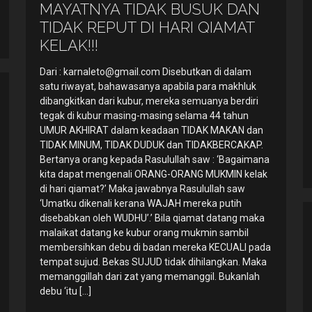
MAYATNYA TIDAK BUSUK DAN
TIDAK REPUT DI HARI QIAMAT
KELAK!!!
Dari :
karnaleto@gmail.com
Disebutkan di dalam
satu riwayat, bahawasanya apabila para makhluk
dibangkitkan dari kubur, mereka semuanya berdiri
tegak di kubur masing-masing selama 44 tahun
UMUR AKHIRAT dalam keadaan TIDAK MAKAN dan
TIDAK MINUM, TIDAK DUDUK dan TIDAKBERCAKAP.
Bertanya orang kepada Rasulullah saw : ‘Bagaimana
kita dapat mengenali ORANG-ORANG MUKMIN kelak
di hari qiamat?’ Maka jawabnya Rasulullah saw
‘Umatku dikenali kerana WAJAH mereka putih
disebabkan oleh WUDHU’.’ Bila qiamat datang maka
malaikat datang ke kubur orang mukmin sambil
membersihkan debu di badan mereka KECUALI pada
tempat sujud. Bekas SUJUD tidak dihilangkan. Maka
memanggillah dari zat yang memanggil. Bukanlah
debu ‘itu
[…]