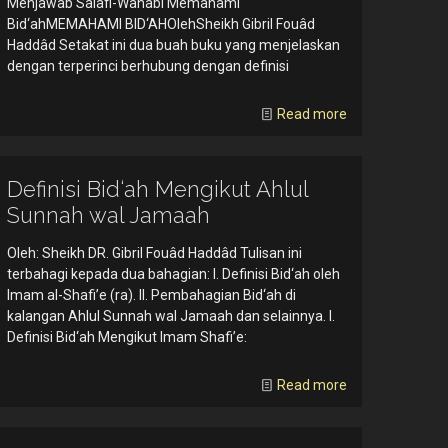
Menjawab Salafi-Wahabi Memahami
Bid‘ahMEMAHAMI BID‘AHOlehSheikh Gibril Fouâd
Haddâd Setakat ini dua buah buku yang menjelaskan
dengan terperinci berhubung dengan definisi
Read more
Definisi Bid‘ah Mengikut Ahlul
Sunnah wal Jamaah
Oleh: Sheikh DR. Gibril Fouâd Haddâd Tulisan ini
terbahagi kepada dua bahagian: I. Definisi Bid‘ah oleh
Imam al-Shafi’e (ra). II. Pembahagian Bid‘ah di
kalangan Ahlul Sunnah wal Jamaah dan selainnya. I.
Definisi Bid‘ah Mengikut Imam Shafi’e:
Read more