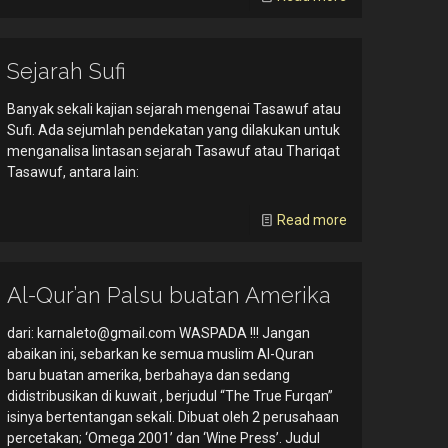
Sejarah Sufi
Banyak sekali kajian sejarah mengenai Tasawuf atau
Sufi. Ada sejumlah pendekatan yang dilakukan untuk
menganalisa lintasan sejarah Tasawuf atau Thariqat
Tasawuf, antara lain:
Read more
Al-Qur’an Palsu buatan Amerika
dari:
karnaleto@gmail.com
WASPADA !!! Jangan
abaikan ini, sebarkan ke semua muslim Al-Quran
baru buatan amerika, berbahaya dan sedang
didistribusikan di kuwait , berjudul “The True Furqan”
isinya bertentangan sekali. Dibuat oleh 2 perusahaan
percetakan; ‘Omega 2001’ dan ‘Wine Press’. Judul