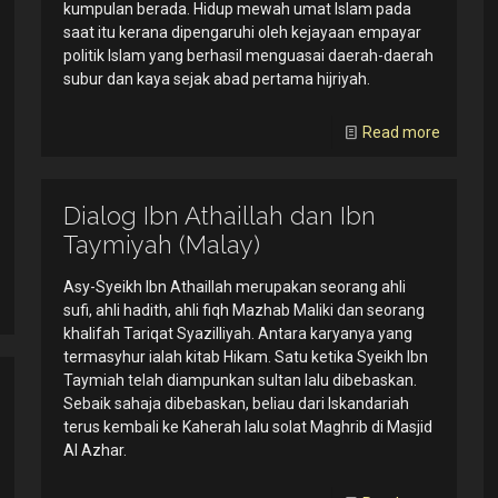
kumpulan berada. Hidup mewah umat Islam pada
saat itu kerana dipengaruhi oleh kejayaan empayar
politik Islam yang berhasil menguasai daerah-daerah
subur dan kaya sejak abad pertama hijriyah.
Read more
Dialog Ibn Athaillah dan Ibn
Taymiyah (Malay)
Asy-Syeikh Ibn Athaillah merupakan seorang ahli
sufi, ahli hadith, ahli fiqh Mazhab Maliki dan seorang
khalifah Tariqat Syazilliyah. Antara karyanya yang
termasyhur ialah kitab Hikam. Satu ketika Syeikh Ibn
Taymiah telah diampunkan sultan lalu dibebaskan.
Sebaik sahaja dibebaskan, beliau dari Iskandariah
terus kembali ke Kaherah lalu solat Maghrib di Masjid
Al Azhar.