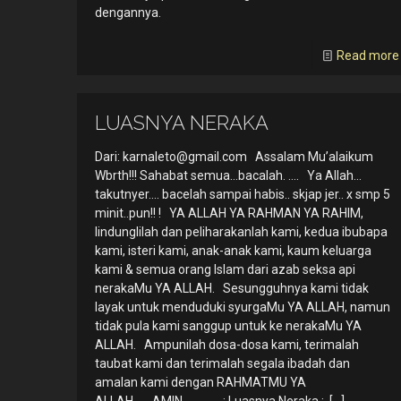
dengannya.
Read more
LUASNYA NERAKA
Dari:
karnaleto@gmail.com
Assalam Mu’alaikum
Wbrth!!! Sahabat semua…bacalah. …. Ya Allah…
takutnyer…. bacelah sampai habis.. skjap jer.. x smp 5
minit..pun!! ! YA ALLAH YA RAHMAN YA RAHIM,
lindunglilah dan peliharakanlah kami, kedua ibubapa
kami, isteri kami, anak-anak kami, kaum keluarga
kami & semua orang Islam dari azab seksa api
nerakaMu YA ALLAH. Sesungguhnya kami tidak
layak untuk menduduki syurgaMu YA ALLAH, namun
tidak pula kami sanggup untuk ke nerakaMu YA
ALLAH. Ampunilah dosa-dosa kami, terimalah
taubat kami dan terimalah segala ibadah dan
amalan kami dengan RAHMATMU YA