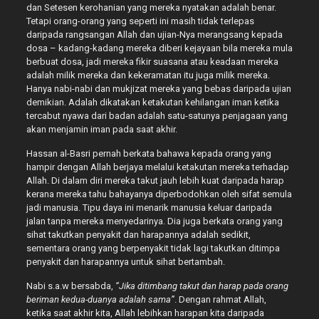
dan Setesen kerohanian yang mereka nyatakan adalah benar.
Tetapi orang-orang yang seperti ini masih tidak terlepas
daripada rangsangan Allah dan ujian-Nya merangsang kepada
dosa – kadang-kadang mereka diberi kejayaan bila mereka mula
berbuat dosa, jadi mereka fikir suasana atau keadaan mereka
adalah milik mereka dan kekeramatan itu juga milik mereka.
Hanya nabi-nabi dan mukjizat mereka yang bebas daripada ujian
demikian. Adalah dikatakan ketakutan kehilangan iman ketika
tercabut nyawa dari badan adalah satu-satunya penjagaan yang
akan menjamin iman pada saat akhir.
Hassan al-Basri pernah berkata bahawa kepada orang yang
hampir dengan Allah berjaya melalui ketakutan mereka terhadap
Allah. Di dalam diri mereka takut jauh lebih kuat daripada harap
kerana mereka tahu bahayanya diperbodohkan oleh sifat semula
jadi manusia. Tipu daya ini menarik manusia keluar daripada
jalan tanpa mereka menyedarinya. Dia juga berkata orang yang
sihat takutkan penyakit dan harapannya adalah sedikit,
sementara orang yang berpenyakit tidak lagi takutkan ditimpa
penyakit dan harapannya untuk sihat bertambah.
Nabi s.a.w bersabda,
“Jika ditimbang takut dan harap pada orang
beriman kedua-duanya adalah sama”
. Dengan rahmat Allah,
ketika saat akhir kita, Allah lebihkan harapan kita daripada