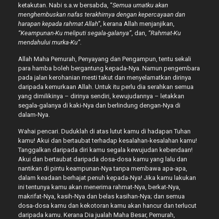
ketakutan. Nabi s.a.w bersabda, “
Semua umatku akan
menghembuskan nafas terakhirnya dengan kepercayaan dan
harapan kepada rahmat Allah”
, kerana Allah menjanjikan,
“Keampunan-Ku meliputi segala-galanya”
, dan,
“Rahmat-Ku
mendahului murka-Ku”.
Allah Maha Pemurah, Penyayang dan Pengampun, tentu sekali
para hamba boleh bergantung kepada-Nya. Namun pengembara
pada jalan kerohanian mesti takut dan menyelamatkan dirinya
daripada kemurkaan Allah. Untuk itu perlu dia serahkan semua
yang dimilikinya – dirinya sendiri, kewujudannya – letakkan
segala-galanya di kaki-Nya dan berlindung dengan-Nya di
dalam-Nya.
Wahai pencari. Duduklah di atas lutut kamu di hadapan Tuhan
kamu! Akui dan bertaubat terhadap kesalahan-kesalahan kamu!
Tanggalkan daripada diri kamu segala kewujudan kebendaan!
Akui dan bertaubat daripada dosa-dosa kamu yang lalu dan
nantikan di pintu keampunan-Nya tanpa membawa apa-apa,
dalam keadaan berhajat penuh kepada-Nya! Jika kamu lakukan
ini tentunya kamu akan menerima rahmat-Nya, berkat-Nya,
makrifat-Nya, kasih-Nya dan belas kasihan-Nya; dan semua
dosa-dosa kamu dan kekotoran kamu akan hancur dan terlucut
daripada kamu. Kerana Dia jualah Maha Besar, Pemurah,