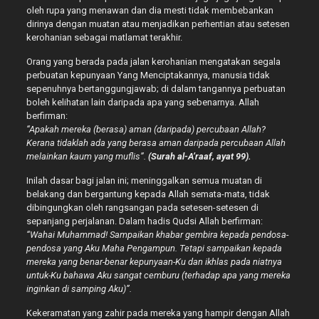
oleh rupa yang menawan dan dia mesti tidak membebankan
dirinya dengan muatan atau menjadikan perhentian atau setesen
kerohanian sebagai matlamat terakhir.
Orang yang berada pada jalan kerohanian mengatakan segala
perbuatan kepunyaan Yang Menciptakannya, manusia tidak
sepenuhnya bertanggungjawab; di dalam tangannya perbuatan
boleh kelihatan lain daripada apa yang sebenarnya. Allah
berfirman:
“Apakah mereka (berasa) aman (daripada) percubaan Allah?
Kerana tidaklah ada yang berasa aman daripada percubaan Allah
melainkan kaum yang muflis”.
(Surah al-A’raaf, ayat 99).
Inilah dasar bagi jalan ini; meninggalkan semua muatan di
belakang dan bergantung kepada Allah semata-mata, tidak
dibingungkan oleh rangsangan pada setesen-setesen di
sepanjang perjalanan. Dalam hadis Qudsi Allah berfirman:
“Wahai Muhammad! Sampaikan khabar gembira kepada pendosa-
pendosa yang Aku Maha Pengampun. Tetapi sampaikan kepada
mereka yang benar-benar kepunyaan-Ku dan ikhlas pada niatnya
untuk-Ku bahawa Aku sangat cemburu (terhadap apa yang mereka
inginkan di samping Aku)”.
Kekeramatan yang zahir pada mereka yang hampir dengan Allah