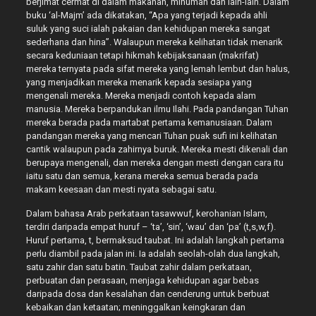
berjimat cermat di dalam makanan, minuman dan lain-lain. Dalam
buku ‘al-Majm’ ada dikatakan, “Apa yang terjadi kepada ahli
suluk yang suci ialah pakaian dan kehidupan mereka sangat
sederhana dan hina”. Walaupun mereka kelihatan tidak menarik
secara keduniaan tetapi hikmah kebijaksanaan (makrifat)
mereka ternyata pada sifat mereka yang lemah lembut dan halus,
yang menjadikan mereka menarik kepada sesiapa yang
mengenali mereka. Mereka menjadi contoh kepada alam
manusia. Mereka berpandukan ilmu Ilahi. Pada pandangan Tuhan
mereka berada pada martabat pertama kemanusiaan. Dalam
pandangan mereka yang mencari Tuhan puak sufi ini kelihatan
cantik walaupun pada zahirnya buruk. Mereka mesti dikenali dan
berupaya mengenali, dan mereka dengan mesti dengan cara itu
iaitu satu dan semua, kerana mereka semua berada pada
makam keesaan dan mesti nyata sebagai satu.
Dalam bahasa Arab perkataan tasawwuf, kerohanian Islam,
terdiri daripada empat huruf – ‘ta’, ‘sin’, ‘wau’ dan ‘pa’ (t,s,w,f).
Huruf pertama, t, bermaksud taubat. Ini adalah langkah pertama
perlu diambil pada jalan ini. Ia adalah seolah-olah dua langkah,
satu zahir dan satu batin. Taubat zahir dalam perkataan,
perbuatan dan perasaan, menjaga kehidupan agar bebas
daripada dosa dan kesalahan dan cenderung untuk berbuat
kebaikan dan ketaatan; meninggalkan keingkaran dan