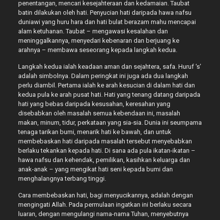
penentangan, mencari kesejahteraan dan kedamaian. Taubat
batin dilakukan oleh hati. Penyucian hati daripada hawa nafsu
duniawi yang huru hara dan hati bulat berazam mahu mencapai
alam ketuhanan. Taubat – mengawasi kesalahan dan
meninggalkannya, menyedari kebenaran dan berjuang ke
arahnya – membawa seseorang kepada langkah kedua.
Langkah kedua ialah keadaan aman dan sejahtera, safa. Huruf ‘s’
adalah simbolnya. Dalam peringkat ini juga ada dua langkah
perlu diambil. Pertama ialah ke arah kesucian di dalam hati dan
kedua pula ke arah pusat hati. Hati yang tenang datang daripada
hati yang bebas daripada kesusahan, keresahan yang
disebabkan oleh masalah semua kebendaan ini, masalah
makan, minum, tidur, perkataan yang sia-sia. Dunia ini seumpama
tenaga tarikan bumi, menarik hati ke bawah, dan untuk
membebaskan hati daripada masalah tersebut menyebabkan
berlaku tekankan kepada hati. Di sana ada pula ikatan-ikatan –
hawa nafsu dan kehendak, pemilikan, kasihkan keluarga dan
anak-anak – yang mengikat hati seni kepada bumi dan
menghalangnya terbang tinggi.
Cara membebaskan hati, bagi menyucikannya, adalah dengan
mengingati Allah. Pada permulaan ingatkan ini berlaku secara
luaran, dengan mengulangi nama-nama Tuhan, menyebutnya