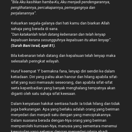
“Bila Aku kasihkan hamba-Ku, Aku menjadi pendengarannya,
penglihatannya, percakapannya, pemegangnya dan
perjalanannya”.
Keluarkan segala-galanya dari hati kamu dan biarkan Allah
sahaja yang berada di sana.
“Dan katakanlah telah datang kebenaran dan telah lenyap
kepalsuan kerana sesungguhnya kepalsuan itu akan lenyap”.
(Surah Bani Israil, ayat 81).
Bila kebenaran telah datang dan kepalsuan telah lenyap maka
selesailah peringkat wilayah.
Huruf keempat ‘f’ bermakna fana, lenyap diri sendiri ke dalam
ketiadaan. Diri yang palsu akan hancur dan hilang apabila sifat-
sifat yang suci memasuki seseorang, dan apabila sifat-sifat
serta keperibadian yang banyak menghalang tempatnya akan
diganti oleh satu sahaja sifat keesaan.
Dalam kenyataan hakikat sentiasa hadir. Ia tidak hilang dan tidak
juga berkurangan. Apa yang berlaku adalah orang yang beriman
menyedari dan menjadi satu dengan yang menciptakannya.
Dalam suasana berada dengan-Nya orang yang beriman
memperolehi kurniaan-Nya; manusia yang sementara menemui
kewujudan yang sebenar dengan menyedari rahsia abadi.