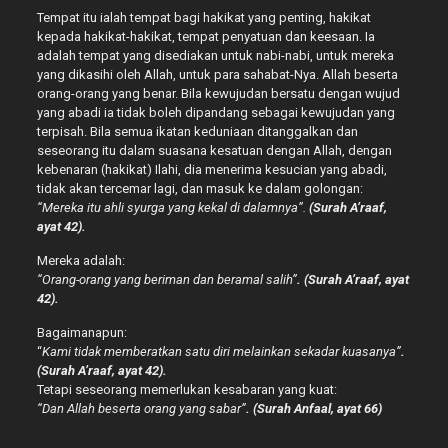
Tempat itu ialah tempat bagi hakikat yang penting, hakikat
kepada hakikat-hakikat, tempat penyatuan dan keesaan. Ia
adalah tempat yang disediakan untuk nabi-nabi, untuk mereka
yang dikasihi oleh Allah, untuk para sahabat-Nya. Allah beserta
orang-orang yang benar. Bila kewujudan bersatu dengan wujud
yang abadi ia tidak boleh dipandang sebagai kewujudan yang
terpisah. Bila semua ikatan keduniaan ditanggalkan dan
seseorang itu dalam suasana kesatuan dengan Allah, dengan
kebenaran (hakikat) Ilahi, dia menerima kesucian yang abadi,
tidak akan tercemar lagi, dan masuk ke dalam golongan:
“Mereka itu ahli syurga yang kekal di dalamnya”.
(Surah A’raaf,
ayat 42).
Mereka adalah:
“Orang-orang yang beriman dan beramal salih”
. (Surah A’raaf, ayat
42).
Bagaimanapun:
“
Kami tidak memberatkan satu diri melainkan sekadar kuasanya”
.
(Surah A’raaf, ayat 42).
Tetapi seseorang memerlukan kesabaran yang kuat:
“Dan Allah beserta orang yang sabar”
. (Surah Anfaal, ayat 66)