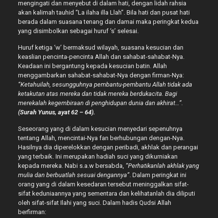
mengingati dan menyebut di dalam hati, dengan lidah rahsia
akan kalimah tauhid “La ilaha illa Llah”. Bila hati dan pusat hati
berada dalam suasana tenang dan damai maka peringkat kedua
yang disimbolkan sebagai huruf ‘s’ selesai.
Huruf ketiga ‘w’ bermaksud wilayah, suasana kesucian dan
keaslian pencinta-pencinta Allah dan sahabat-sahabat-Nya.
Keadaan ini bergantung kepada kesucian batin. Allah
menggambarkan sahabat-sahabat-Nya dengan firman-Nya:
“Ketahuilah, sesungguhnya pembantu-pembantu Allah tidak ada
ketakutan atas mereka dan tidak mereka berdukacita. Bagi
merekalah kegembiraan di penghidupan dunia dan akhirat…”.
(Surah Yunus, ayat 62 – 64).
Seseorang yang di dalam kesucian menyedari sepenuhnya
tentang Allah, mencintai-Nya fan berhubungan dengan-Nya.
Hasilnya dia diperelokkan dengan peribadi, akhlak dan perangai
yang terbaik. Ini merupakan hadiah suci yang dikurniakan
kepada mereka. Nabi s.a.w bersabda,
“Perhatikanlah akhlak yang
mulia dan berbuatlah sesuai dengannya”
. Dalam peringkat ini
orang yang di dalam kesedaran tersebut meninggalkan sifat-
sifat keduniaannya yang sementara dan kelihatanlah dia diliputi
oleh sifat-sifat Ilahi yang suci. Dalam hadis Qudsi Allah
berfirman: