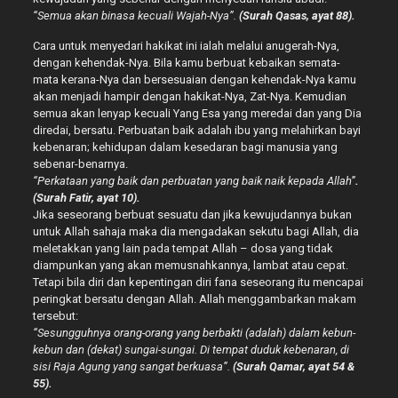
“Semua akan binasa kecuali Wajah-Nya”.
(Surah Qasas, ayat 88).
Cara untuk menyedari hakikat ini ialah melalui anugerah-Nya,
dengan kehendak-Nya. Bila kamu berbuat kebaikan semata-
mata kerana-Nya dan bersesuaian dengan kehendak-Nya kamu
akan menjadi hampir dengan hakikat-Nya, Zat-Nya. Kemudian
semua akan lenyap kecuali Yang Esa yang meredai dan yang Dia
diredai, bersatu. Perbuatan baik adalah ibu yang melahirkan bayi
kebenaran; kehidupan dalam kesedaran bagi manusia yang
sebenar-benarnya.
“Perkataan yang baik dan perbuatan yang baik naik kepada Allah”
.
(Surah Fatir, ayat 10).
Jika seseorang berbuat sesuatu dan jika kewujudannya bukan
untuk Allah sahaja maka dia mengadakan sekutu bagi Allah, dia
meletakkan yang lain pada tempat Allah – dosa yang tidak
diampunkan yang akan memusnahkannya, lambat atau cepat.
Tetapi bila diri dan kepentingan diri fana seseorang itu mencapai
peringkat bersatu dengan Allah. Allah menggambarkan makam
tersebut:
“Sesungguhnya orang-orang yang berbakti (adalah) dalam kebun-
kebun dan (dekat) sungai-sungai. Di tempat duduk kebenaran, di
sisi Raja Agung yang sangat berkuasa”.
(Surah Qamar, ayat 54 &
55).