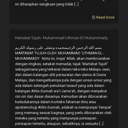
ini diharapkan sangkaan yang tidak
[…]
Read more
Martabat Tujuh- Muhammad Uthman El Muhammady
بسم الله الرحمن الرحيمنحمده ونصلى على رسوله الكريم
MARTABAT TUJUH OLEH: MUHAMMAD ‘UTHMAN EL-
MUHAMMADY Nota ini, insya’ Allah, akan membicarakan
dengan ringkas, setakat memadai, tajuk ‘Martabat Tujuh”
sebagaimana yang terkenal dalam teks-teks Melayu-Jawi,
dan dalam kalangan ahli persuratan dan ulama di Dunia
Melayu, dan mengaitkannya pula dengan unsur-unsur yang
ada dalam setengah penulisan tasauf yang ada dalam
kalangan Ahlis-Sunnah wa’l-Jama’ah, dengen menyebut
ciri-ciri dan dasar-dasarnya. Kemudian akan dibicarakan
kedudukannya dalam konteks fahaman ilmu atau
epistemologi Ahlis-Sunnah, adakah ia mempunyai ‘tempat’
yang memang sesuai baginya, yang perlu dibicarakan oleh
mereka yang tertentu yang mempunyai persiapan-
persiapan tertentu, ataupun, sebaliknya, ia sesuatu
[…]