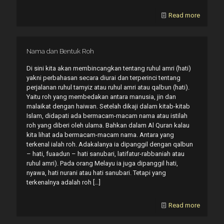
Read more
Nama dan Bentuk Roh
Di sini kita akan membincangkan tentang ruhul amri (hati)
yakni perbahasan secara diurai dan terperinci tentang
perjalanan ruhul tamyiz atau ruhul amri atau qalbun (hati).
Yaitu roh yang membedakan antara manusia, jin dan
malaikat dengan haiwan. Setelah dikaji dalam kitab-kitab
Islam, didapati ada bermacam-macam nama atau istilah
roh yang diberi oleh ulama. Bahkan dalam Al Quran kalau
kita lihat ada bermacam-macam nama. Antara yang
terkenal ialah roh. Adakalanya ia dipanggil dengan qalbun
– hati, fuaadun – hati sanubari, latifatur-rabbaniah atau
ruhul amri). Pada orang Melayu ia juga dipanggil hati,
nyawa, hati nurani atau hati sanubari. Tetapi yang
terkenalnya adalah roh
[…]
Read more