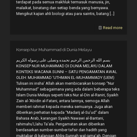
terdapat pada semua makhluk termasuk manusia, jin,
malaikat, binatang dan setiap benda yang bernyawa.
Mengikut kajian ahli biologi atau para saintis, batang
[…]
Read more
Konsep Nur Muhammad di Dunia Melayu
بسم الله الرحمن الرحيم نحمده ونصلى على رسوله الكريم
KONSEP NUR MUHAMMAD DI DUNIA MELAYU DALAM
KONTEKS WACANA SUNNI – SATU PENGAMATAN AWAL
OLEH: MUHAMMAD ‘UTHMAN EL-MUHAMMADY (UEM)
Tulisan ini insha’ Allah akan membicarakan konsep “Nur
Muhammad” sebagaimana yang ada dalam beberapa teks
Islam Dunia Melayu seperti teks Nur al-Din al-Raniri, Syaikh
Zain al-‘Abidin al-Fatani, antara lainnya, semoga Allah
memberi rahmat kepada mereka semuanya. Juga akan
diberikan perhatian kepada “Madarij al-Su’ud” dalam
Bahasa Arab, karangan Syaikh Nawawi al-Bantani,
rahimahu’Llahu Ta’ala. Pengamatan akan diberikan
berdasarkan sumber-sumber tafsir dan hadith yang
muktabar di kalangan Ahlis-Sunnah wal-jama’ah. Dengan