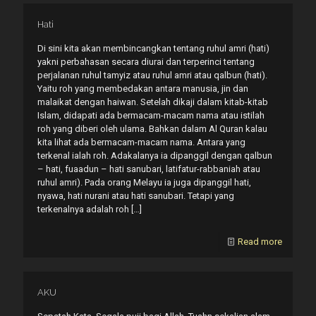
Hati
Di sini kita akan membincangkan tentang ruhul amri (hati)
yakni perbahasan secara diurai dan terperinci tentang
perjalanan ruhul tamyiz atau ruhul amri atau qalbun (hati).
Yaitu roh yang membedakan antara manusia, jin dan
malaikat dengan haiwan. Setelah dikaji dalam kitab-kitab
Islam, didapati ada bermacam-macam nama atau istilah
roh yang diberi oleh ulama. Bahkan dalam Al Quran kalau
kita lihat ada bermacam-macam nama. Antara yang
terkenal ialah roh. Adakalanya ia dipanggil dengan qalbun
– hati, fuaadun – hati sanubari, latifatur-rabbaniah atau
ruhul amri). Pada orang Melayu ia juga dipanggil hati,
nyawa, hati nurani atau hati sanubari. Tetapi yang
terkenalnya adalah roh
[…]
Read more
AKU