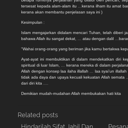
Betapa rumitnya perjalanan yang dilalui oleh pencari, s
tersesat kepada alam-alam itu …kerana ilham itu amat ban
kerana akan membantu penjelasan saya ini )
Kesimpulan :
Islam mengajarkan didalam mencari Tuhan, telah diberi ja
bahawa Allah itu sangat dekat, … atau dengan dalil …bara
“Wahai orang-orang yang beriman jika kamu bertakwa kepad
Ayat-ayat ini membuktikan di dalam mendekatkan diri kep
spiritual di luar Islam, … kerana mereka di dalam perj
Allah dengan konsep laa ilaha illallah … laa syai’un illal
tidak ada daya dan upaya kecuali kekuatan Allah semata …
dari diri kita ….
Demikian mudah-mudahan Allah membukakan hati kita
Related posts
Hindarilah Sifat Jahil Dan
Pesana