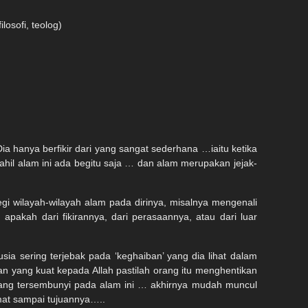
losofi, teolog)
a hanya berfikir dari yang sangat sederhana …iaitu ketika
ahil alam ini ada begitu saja … dan alam merupakan jejak-
egi wilayah-wilayah alam pada dirinya, misalnya mengenali
apakah dari fikirannya, dari perasaannya, atau dari luar
sia sering terjebak pada ‘keghaiban’ yang dia lihat dalam
n yang kuat kepada Allah pastilah orang itu menghentikan
yang tersembunyi pada alam ini … akhirnya mudah muncul
amat sampai tujuannya…..