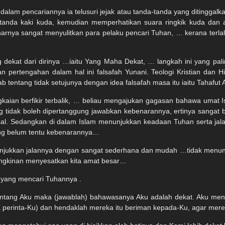
a dalam pencariannya ia telusuri jejak atau tanda-tanda yang ditinggal
k tanda kaki kuda, kemudian memperhatikan suara ringkik kuda dan
nya sangat menyulitkan para pelaku pencari Tuhan, … kerana terlalu
 dekat dari dirinya …iaitu Yang Maha Dekat, … langkah ini yang pali
n pertengahan dalam hal ini falsafah Yunani. Teologi Kristian dan H
b tentang tidak setujunya dengan idea falsafah masa itu iaitu Tahafut 
kaian berfikir terbalik, … beliau mengajukan gagasan bahawa umat
ang tidak boleh dipertanggung jawabkan kebenarannya, ertinya sangat 
al. Sedangkan di dalam Islam menunjukkan keadaan Tuhan serta jala
yang belum tentu kebenarannya…
 menunjukkan jalannya dengan sangat sederhana dan mudah …tidak men
ngkinan menyesatkan kita amat besar…
 yang mencari Tuhannya .
tang Aku maka (jawablah) bahawasanya Aku adalah dekat. Aku men
perinta-Ku) dan hendaklah mereka itu beriman kepada-Ku, agar merek