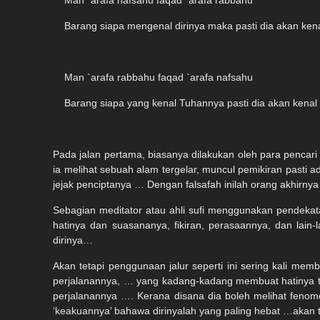
Man `arafa nafsahu faqad `arafa rabbahu
Barang siapa mengenal dirinya maka pasti dia akan kenal T
Man `arafa rabbahu faqad `arafa nafsahu
Barang siapa yang kenal Tuhannya pasti dia akan kenal 
Pada jalan pertama, biasanya dilakukan oleh para pencari
ia melihat sebuah alam tergelar, muncul pemikiran pasti 
jejak penciptanya … Dengan falsafah inilah orang akhir
Sebagian meditator atau ahli sufi menggunakan pendekatan
hatinya dan suasananya, fikiran, perasaannya, dan lain-
dirinya…
Akan tetapi penggunaan jalur seperti ini sering kali mem
perjalanannya, … yang kadang-kadang membuat hatinya ter
perjalanannya …. Kerana disana dia boleh melihat feno
‘keakuannya’ bahawa dirinyalah yang paling hebat …akan te