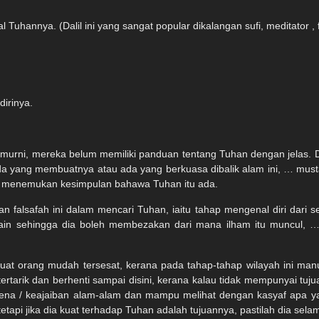
uhannya. (Dalil ini yang sangat popular dikalangan sufi, meditator , fi
dirinya.
 murni, mereka belum memiliki panduan tentang Tuhan dengan jelas. Di
ada yang membuatnya atau ada yang berkuasa dibalik alam ini, … must
nya menemukan kesimpulan bahawa Tuhan itu ada.
 falsafah ini dalam mencari Tuhan, iaitu tahap mengenal diri dari s
lain sehingga dia boleh membezakan dari mana ilham itu muncul, … 
buat orang mudah tersesat, kerana pada tahap-tahap wilayah ini manu
tarik dan berhenti sampai disini, kerana kalau tidak mempunyai tujua
mena / keajaiban alam-alam dan mampu melihat dengan kasyaf apa 
tapi jika dia kuat terhadap Tuhan adalah tujuannya, pastilah dia sel