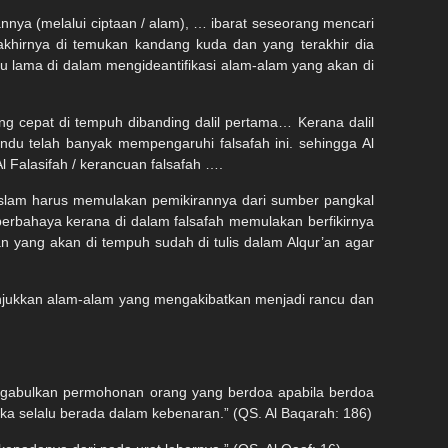
kannya (melalui ciptaan / alam), … ibarat seseorang mencari
 akhirnya di temukan kandang kuda dan yang terakhir dia
 lama di dalam mengideantifikasi alam-alam yang akan di
ng cepat di tempuh dibanding dalil pertama… Kerana dalil
indu telah banyak mempengaruhi falsafah ini. sehingga Al
Al Falasifah / kerancuan falsafah ….
 Islam harus memulakan pemikirannya dari sumber pangkal
berbahaya kerana di dalam falsafah memulakan berfikirnya
n yang akan di tempuh sudah di tulis dalam Alqur’an agar
unjukkan alam-alam yang mengakibatkan menjadi rancu dan
gabulkan permohonan orang yang berdoa apabila berdoa
a selalu berada dalam kebenaran.” (QS. Al Baqarah: 186)