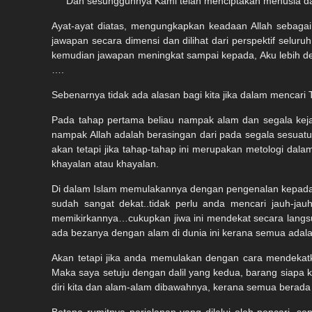
“Dan sesungguhnya Kami telah menciptakan menusia dan 
Ayat-ayat diatas, mengungkapkan keadaan Allah sebaga
jawapan secara dimensi dan dilihat dari perspektif selur
kemudian jawapan meningkat sampai kepada, Aku lebih dek
….
Sebenarnya tidak ada alasan bagi kita jika dalam mencari 
Pada tahap pertama beliau nampak alam dan segala keja
nampak Allah adalah berasingan dari pada segala sesuatu d
akan tetapi jika tahap-tahap ini merupakan metologi dala
khayalan atau khayalan.
Di dalam Islam memulakannya dengan pengenalan kepada All
sudah sangat dekat..tidak perlu anda mencari jauh-jau
memikirkannya…cukupkan jiwa ini mendekat secara langsu
ada bezanya dengan alam di dunia ini kerana semua adala
Akan tetapi jika anda memulakan dengan cara mendekatka
Maka saya setuju dengan dalil yang kedua, barang siapa 
diri kita dan alam-alam dibawahnya, kerana semua berad