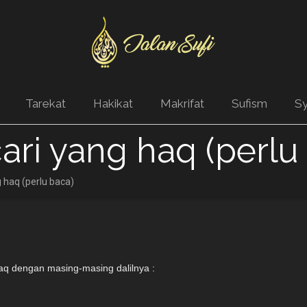
Tarekat
Hakikat
Makrifat
Sufism
Sy
ri yang haq (perlu
 haq (perlu baca)
aq dengan masing-masing dalilnya :