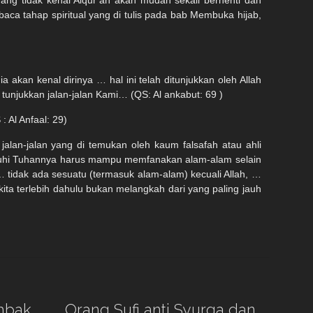
yang tidak kenal Alqur’an akan mudah sekali berhenti dan
aca tahap spiritual yang di tulis pada bab Membuka hijab,
akan kenal dirinya … hal ini telah ditunjukkan oleh Allah
unjukkan jalan-jalan Kami… (QS: Al ankabut: 69 )
 Al Anfaal: 29)
jalan-jalan yang di temukan oleh kaum falsafah atau ahli
nemuhi Tuhannya harus mampu memfanakan alam-alam selain
h … tidak ada sesuatu (termasuk alam-alam) kecuali Allah, …
ita terlebih dahulu bukan melangkah dari yang paling jauh
mbak
Orang Sufi anti Syurga dan