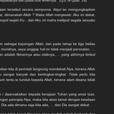
epadanya dari pada urat lehernya.” (QS. Al Qaaf: 16)
taan tersebut secara sempurna. Alqur’an mengungkapkan
ar, dimanakah Allah ? Maka Allah menjawab: Aku ini dekat,
 wujud wajah-Ku…dan Aku ini maha meliputi segala sesuatu
 sebagai bayangan Allah; dan pada tahap ke tiga beliau
a muridnya, saya anggap hal ini tidak menjadi persoalan, …
an adalah fikirannya atau otaknya, … yang akhirnya timbul
ian kita di perintah langsung mendekati-Nya, kerana Allah
sangat banyak dan bertingkat-tingkat. Tidak perlu kita
 tentu ia tunduk kepada Allah, kerana alam disana tidak
n / dipersaksikan kepada kerajaan Tuhan yang amat luas.
dengan pencipta-Nya, maka kita akan kenal dengan keadaan
ia ada dimana saja kita ada, … dan Dia sangat dekat.