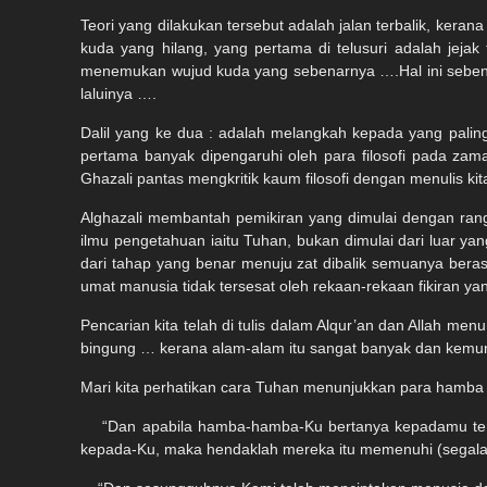
Teori yang dilakukan tersebut adalah jalan terbalik, keran
kuda yang hilang, yang pertama di telusuri adalah jeja
menemukan wujud kuda yang sebenarnya ….Hal ini sebenar
laluinya ….
Dalil yang ke dua : adalah melangkah kepada yang paling
pertama banyak dipengaruhi oleh para filosofi pada zama
Ghazali pantas mengkritik kaum filosofi dengan menulis kita
Alghazali membantah pemikiran yang dimulai dengan rang
ilmu pengetahuan iaitu Tuhan, bukan dimulai dari luar y
dari tahap yang benar menuju zat dibalik semuanya beras
umat manusia tidak tersesat oleh rekaan-rekaan fikiran 
Pencarian kita telah di tulis dalam Alqur’an dan Allah
bingung … kerana alam-alam itu sangat banyak dan kemu
Mari kita perhatikan cara Tuhan menunjukkan para hamba
“Dan apabila hamba-hamba-Ku bertanya kepadamu ten
kepada-Ku, maka hendaklah mereka itu memenuhi (segala 