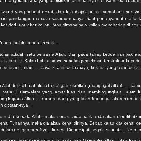
mengetahui apa yang di bisikkan oleh hatinya dan Kami lebih dekat k
i wujud yang sangat dekat, dan kita diajak untuk memahami pernya
uh sisi pandangan manusia sesempurnanya. Saat pertanyaan itu terlont
at dari urat leher kalian .Atau dimana saja kalian menghadap di situ
Tuhan melalui tahap terbalik…
dian adalah satu bersama Allah. Dan pada tahap kedua nampak alam
i alam ini. Kalau hal ini hanya sebatas penjelasan terstruktur kepad
m mencari Tuhan, … saya kira ini berbahaya, kerana yang akan berjal
ah terlebih dahulu iaitu dengan zikrullah (mengingat Allah), … kemud
h melalui alam-alam yang amat luas dan membingungkan ..alam itu 
ng kepada Allah … kerana orang yang telah berjumpa alam-alam belum
h ciptaan-Nya !!
n diri kepada Allah, maka secara automatik anda akan diperlihatka
kenal Tuhannya maka dia akan kenal dirinya. Sebab kalau kita kenal 
a dalam genggaman-Nya…kerana Dia meliputi segala sesuatu …kerana D