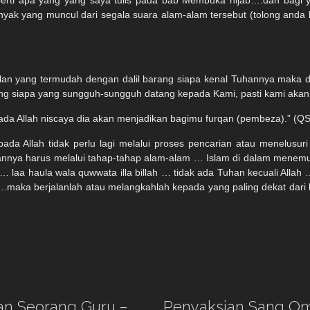
eperti apa yang yang saya tulis pada bab Membuka hijab….dan bagi 
yak yang muncul dari segala suara alam-alam tersebut (tolong anda b
lan yang termudah dengan dalil barang siapa kenal Tuhannya maka dia 
ng siapa yang sungguh-sungguh datang kepada Kami, pasti kami akan t
a Allah niscaya dia akan menjadikan bagimu furqan (pembeza).” (QS :
ada Allah tidak perlu lagi melalui proses pencarian atau menelusuri 
alanannya harus melalui tahap-tahap alam-alam … Islam di dalam me
lah … laa haula wala quwwata illa billah … tidak ada Tuhan kecuali Alla
.maka berjalanlah atau melangkahlah kepada yang paling dekat dari k
n Seorang Guru –
Penyaksian Sang O