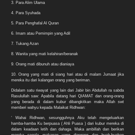
3. Para Alim Ulama
4. Para Syuhada
5. Para Penghafal Al Quran
6. Imam atau Pemimpin yang Adil
7. Tukang Azan
8. Wanita yang mati kelahiran/beranak
9. Orang mati dibunuh atau dianiaya
10. Orang yang mati di siang hari atau di malam Jumaat jika
mereka itu dari kalangan orang yang beriman.
Didalam satu riwayat yang lain dari Jabir bin Abdullah ra sabda
Rasulullah saw: Apabila datang hari QIAMAT dan orang-orang
yang berada di dalam kubur dibangkitkan maka Allah swt
memberi wahyu kepada Malaikat Ridhwan:
‘ Wahai Ridhwan, sesungguhnya Aku telah mengeluarkan
hamba-hamba Ku berpuasa ( Ahli Puasa ) dari kubur mereka di
dalam keadaan letih dan dahaga. Maka ambillah dan berikan
mereka segala makanan yang digoreng dan buah-buahan