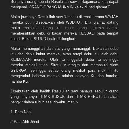
Bertanya orang kepada Rasulullah saw : ‘Bagaimana kita dapat
mengenali ORANG-ORANG MUKMIN kelak di hari qiamat?’
Maka jawabnya Rasulullah saw ‘Umatku dikenali kerana WAJAH
mereka putih disebabkan oleh WUDHU’.’ Bila qiamat datang
maka malaikat datang ke kubur orang mukmin sambil
membersihkan debu di badan mereka KECUALI pada tempat
sujud. Bekas SUJUD tidak dihilangkan.
Maka memanggillah dari zat yang memanggil. Bukanlah debu
‘itu dari debu kubur mereka, akan tetapi debu itu ialah debu
KEIMANAN’ mereka. Oleh itu tinggallah debu itu sehingga
mereka melalui titian’ Siratul Mustaqim dan memasuki Alam
SYURGA, sehingga setiap orang melihat para mukmin itu
mengetahui bahawa mereka adalah pelayan Ku dan hamba-
hamba Ku.
Disebutkan oleh hadith Rasulullah saw bahawa sepuluh orang
yang mayatnya TIDAK BUSUK dan TIDAK REPUT dan akan
bangkit dalam tubuh asal diwaktu mati :-
1. Para Nabi
2 Para Ahli Jihad