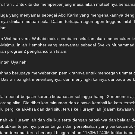
n, Iran . Untuk itu dia memperpanjang masa nikah mutaahnya bersama 
s juga yang menyamar sebagai Abd Karim yang mengenalkannya denga
khirnya dinikah mutaah pula. Dalam terkapan agen-agen Inggeris inila
lam.
bn Wahhab versi Wahabi maka pembaca sekalian akan menemukan kali
-Majmu. Inilah Hempher yang menyamar sebagai Syeikh Muhammad al
kan program2 penghancuran Islam.
intah Uyainah
Wahhab berupaya menyebarkan pemikirannya untuk mencegah ummat 
k Basrah bangkit menentangnya, dan menyingkirkannya daripada perka
erlalu penat berjalan karena kepanasan sehingga hampir2 menemui ajal
eorang alim. Dia diberikan minuman dan dibawa kembali ke kota ter
u pergi ke al-Ahsa dan dari situ, terus ke Huraymilah (dalam kawasan 
nah ke Huraymilah dan dia ikut serta dengan bapaknya dan belajar
babkan terjadinya pertentangan dan perselisihan yang berkecamuk d
an tersebut terus berlanjut hingga tahun 1153H/1740M ketika bapaknya