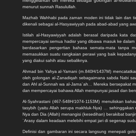
menggelarkan diri mereka sebagai golongan al-Muwahhi
menurut sunnah Rasulullah.
Mazhab Wahhabi pada zaman moden ini tidak lain dan 
dikenali sebagai al-Hasyawiyyah pada abad-abad yang awa
Istilah al-Hasyawiyyah adalah berasal daripada kata
mempercayai semua hadisr yang dibawa masuk ke dalam I
berdasarkan pengertian bahasa semata-mata tanpa mel
memasukkan suatu rangkaian perawi yang baik kepadanya
yang diakui sahih atau sebaliknya.
Ahmad bin Yahya al-Yamani (m.840H/1437M) mencatatk
oleh golongan al-Zanadiqah sebagaimana sabda Nabi saw
dan Ahl al-Sunnah wa al-Jama`ah… Mereka bersepakat me
dan mempercayai bahawa Allah mempunyai jasad dan ben
Al-Syahrastani (467-548H/1074-1153M) menuliskan bahaw
tasybih (yaitu Allah serupa makhluk-Nya) … sehinggakan
Nya dan Dia (Allah) menangisi (kesedihan) berakibat ban
`Arasy dalam keadaan melebihi empat jari di segenap sudut.
Definisi dan gambaran ini secara langsung menepati gol