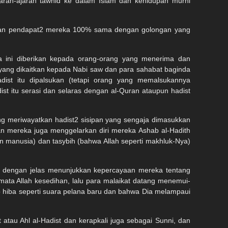
aran-ajaran tawhid ke dalam Islam dan kehidupan murni
 dan pendapat2 mereka 100% sama dengan golongan yang
a ini diberikan kepada orang-orang yang menerima dan
ang dikaitkan kepada Nabi saw dan para sahabat baginda
dist itu dipalsukan (tetapi orang yang memalsukannya
 itu serasi dan selaras dengan al-Quran ataupun hadist
g meriwayatkan hadist2 sisipan yang sengaja dimasukkan
n mereka juga menggelarkan diri mereka Ashab al-Hadith
manusia) dan tasybih (bahwa Allah seperti makhluk-Nya)
ah dengan jelas menunjukkan kepercayaan mereka tentang
ata Allah kesedihan, lalu para malaikat datang menemui-
p hiba seperti suara pelana baru dan bahwa Dia melampaui
tau Ahl al-Hadist dan kerapkali juga sebagai Sunni, dan