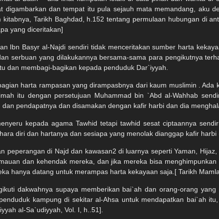
digambarkan dan tempat itu pula sejauh mata memandang, aku denga
 kitabnya, Tarikh Baghdad, h.152 tentang permulaan hubungan di a
pa yang diceritakan]
an Ibn Basyr al-Najdi sendiri tidak menceritakan sumber harta kekaya
dan serbuan yang dilakukannya bersama-sama para pengikutnya terh
itu dan membagi-bagikan kepada penduduk Dar`iyyah.
agian harta rampasan yang dirampasbnya dari kaum muslimin . Ada 
nimah itu dengan persetujuan Muhammad bin `Abd al-Wahhab sendir
u dan pendapatnya dan disamakan dengan kafir harbi dan dia menghal
nyeru kepada agama Tawhid tetapi tawhid sesat ciptaannya sendiri
hara diri dan hartanya dan sesiapa yang menolak dianggap kafir harbi 
 peperangan di Najd dan kawasan2 di luarnya seperti Yaman, Hijaz, 
emauan dan kehendak mereka, dan jika mereka bisa menghimpunkan
eka hanya datang untuk merampas harta kekayaan saja.[ Tarikh Mamlakah
kuti dakwahnya supaya memberikan bai`ah dan orang-orang yang en
penduduk kampung di sekitar al-Ahsa untuk mendapatkan bai`ah it
ah al-Sa`udiyyah, Vol. I, h..51].