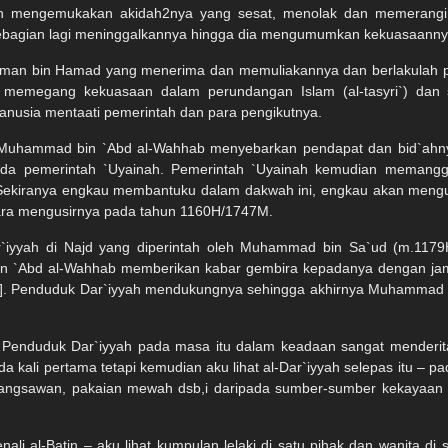
a telah mengemukakan akidah2nya yang sesat, menolak dan memera
ebagian lagi meninggalkannya hingga dia mengumumkan kekuasaanny
Usman bin Hamad yang menerima dan memuliakannya dan berlakulah pe
memegang kekuasaan dalam perundangan Islam (al-tasyri`) dan s
usia mentaati pemerintah dan para pengikutnya.
 Muhammad bin `Abd al-Wahhab menyebarkan pendapat dan bid`ahny
pada pemerintah `Uyainah. Pemerintah `Uyainah kemudian meman
Sekiranya engkau membantuku dalam dakwah ini, engkau akan mengua
ara mengusirnya pada tahun 1160H/1747M.
r`iyyah di Najd yang diperintah oleh Muhammad bin Sa`ud (m.11
Ibn `Abd al-Wahhab memberikan kabar gembira kepadanya dengan jam
111-113]. Penduduk Dar`iyyah mendukungnya sehingga akhirnya Muhamm
kan: Penduduk Dar`iyyah pada masa itu dalam keadaan sangat mender
a kali pertama tetapi kemudian aku lihat al-Dar`iyyah selepas itu –
a bangsawan, pakaian mewah dsb,i daripada sumber-sumber kekayaan 
nali al-Batin – aku lihat kumpulan lelaki di satu pihak dan wanita di s