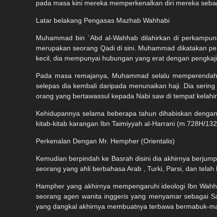
pada masa kini mereka memperkenalkan diri mereka sebaga
Latar belakang Pengasas Mazhab Wahhabi
Muhammad bin `Abd al-Wahhab dilahirkan di perkampun
merupakan seorang Qadi di sini. Muhammad dikatakan per
kecil, dia mempunyai hubungan yang erat dengan pengkajian
Pada masa remajanya, Muhammad selalu memperendah-r
selepas dia kembali daripada menunaikan haji. Dia serin
orang yang bertawassul kepada Nabi saw di tempat kelahir
Kehidupannya selama beberapa tahun dihabiskan dengan 
kitab-kitab karangan Ibn Taimiyyah al-Harrani (m.728H/
Perkenalan Dengan Mr. Hempher (Orientalis)
Kemudian berpindah ke Basrah disini dia akhirnya berju
seorang yang ahli berbahasa Arab , Turki, Parsi, dan telah
Hampher yang akhirnya mempengaruhi ideologi Ibn Wah
seorang agen wanita inggeris yang menyamar sebagai Sa
yang dangkal akhirnya membuatnya terbawa bermabuk-ma