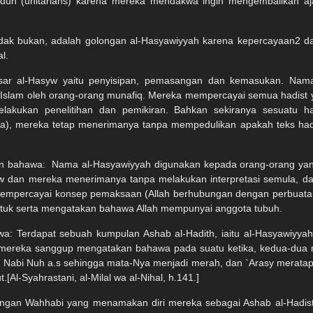
dun (unitarians) karena mereka mendakwa ingin mengembalikan aj
tidak bukan, adalah golongan al-Hasyawiyyah karena kepercayaan2
l.
 dasar al-Hasyw yaitu penyisipan, pemasangan dan kemasukan. Nam
slam oleh orang-orang munafiq. Mereka mempercayai semua hadist y
akukan penelitihan dan pemikiran. Bahkan sekiranya sesuatu ha
), mereka tetap menerimanya tanpa mempedulikan apakah teks hadist
an bahawa:
Nama al-Hasyawiyyah digunakan kepada orang-orang yan
 dan mereka menerimanya tanpa melakukan interpretasi semula, da
mpercayai konsep pemaksaan (Allah berhubungan dengan perbuatan 
tuk serta mengatakan bahawa Allah mempunyai anggota tubuh.
a: Terdapat sebuah kumpulan Ashab al-Hadith, iaitu al-Hasyawiyy
 mereka sanggup mengatakan bahawa pada suatu ketika, kedua-dua m
jir Nabi Nuh a.s sehingga mata-Nya menjadi merah, dan `Arasy merata
[Al-Syahrastani, al-Milal wa al-Nihal, h.141.]
ongan Wahhabi yang menamakan diri mereka sebagai Ashab al-Hadist a