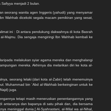
Safiyya menjadi 2 bulan.
n seorang wanita agen Inggeris (yahudi) yang menyamar
h Ibn Wahhab dicekoki segala macam pemikiran yang sesat,
mat ini : Di antara pendukung dakwahnya di kota Basrah
-Majmu. Dia sengaja mengiringi Ibn Wahhab kembali ke
daripada melakukan syiar agama mereka dan menghalangi
mpungan mereka. Akhirnya dia melarikan diri ke kota al-
nya, seorang lelaki (dari kota al-Zabir) telah menemuinya
sebut. Muhammad bin `Abd al-Wahhab berkeinginan untuk ke
Najd) juga.
 dengannya tetapi masih meneruskan penentangannya yang
i antaranya dan bapanya di satu pihak dan, dia bersama
 meninggal dunia.[ Al-Syahrastani, al-Milal wa al-Nihal,