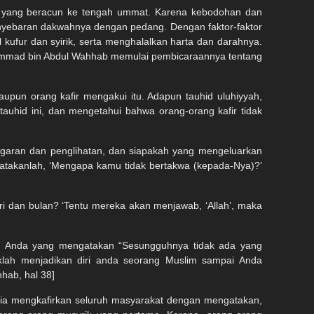
a yang beracun ke tengah ummat. Karena kebodohan dan
penyebaran dakwahnya dengan pedang. Dengan faktor-faktor
ufur dan syirik, serta menghalalkan harta dan darahnya.
uhammad bin Abdul Wahhab memulai pembicaraannya tentang
upun orang kafir mengakui itu. Adapun tauhid uluhiyyah,
uhid ini, dan mengetahui bahwa orang-orang kafir tidak
ngaran dan penglihatan, dan siapakah yang mengeluarkan
katakanlah, ‘Mengapa kamu tidak bertakwa (kepada-Nya)?’
i dan bulan? ‘Tentu mereka akan menjawab, ‘Allah’, maka
aan Anda yang mengatakan “Sesungguhnya tidak ada yang
daklah menjadikan diri anda seorang Muslim sampai Anda
hab, hal 38]
dia mengkafirkan seluruh masyarakat dengan mengatakan,