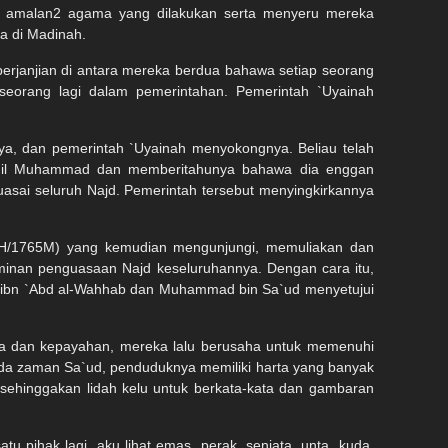
ngi amalan2 agama yang dilakukan serta menyeru mereka
a di Madinah.
rjanjian di antara mereka berdua bahawa setiap seorang
eorang lagi dalam pemerintahan. Pemerintah `Uyainah
a, dan pemerintah `Uyainah menyokongnya. Beliau telah
ggil Muhammad dan memberitahunya bahawa dia enggan
sai seluruh Najd. Pemerintah tersebut menyingkirkannya
79H/1765M) yang kemudian mengunjungi, memuliakan dan
inan penguasaan Najd keseluruhannya. Dengan cara itu,
ad ibn `Abd al-Wahhab dan Muhammad bin Sa`ud menyetujui
ita dan kepayahan, mereka lalu berusaha untuk memenuhi
 pada zaman Sa`ud, penduduknya memiliki harta yang banyak
sehinggakan lidah kelu untuk berkata-kata dan gambaran
atu pihak lagi, aku lihat emas, perak, senjata, unta, kuda,