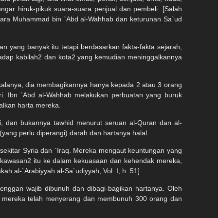
r hiruk-pikuk suara-suara penjual dan pembeli .[Salah
ntara Muhammad bin `Abd al-Wahhab dan keturunan Sa`ud
an yang banyak itu tetapi berdasarkan fakta-fakta sejarah,
adap kabilah2 dan kota2 yang kemudian meninggalkannya
kalanya, dia membagikannya hanya kepada 2 atau 3 orang
i. Ibn `Abd al-Wahhab melakukan perbuatan yang buruk
alkan harta mereka.
, dan bukannya tawhid menurut seruan al-Quran dan al-
(yang perlu diperangi) darah dan hartanya halal.
sekitar Syria dan `Iraq. Mereka mengaut keuntungan yang
 kawasan2 itu ke dalam kekuasaan dan kehendak mereka,
 al-`Arabiyyah al-Sa`udiyyah, Vol. I, h..51].
ggan wajib dibunuh dan dibagi-bagikan hartanya. Oleh
u, mereka telah menyerang dan membunuh 300 orang dan