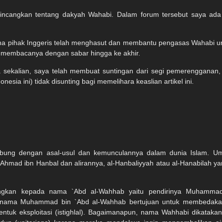
incangkan tentang dakyah Wahabi. Dalam forum tersebut saya ada 
na pihak Inggeris telah menghasut dan membantu pengasas Wahabi unt
 membacanya dengan sabar hingga ke akhir.
lian, saya telah membuat suntingan dari segi pemerengganan, iait
a ini) tidak disunting bagi memelihara keaslian artikel ini.
ubung dengan asal-usul dan kemunculannya dalam dunia Islam.
hmad ibn Hanbal dan alirannya, al-Hanbaliyyah atau al-Hanabilah y
ngkan kepada nama `Abd al-Wahhab yaitu pendirinya Muhammad b
 nama Muhammad bin `Abd al-Wahhab bertujuan untuk membedaka
ntuk eksploitasi (istighlal). Bagaimanapun, nama Wahhabi dikataka