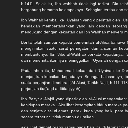
h.141]. Sejak itu, Ibn wahhab tidak lagi terikat. Di
bergabung bersama kelompoknya. Sebagian tertipu dan s
Ibn Wahhab kembali ke `Uyainah yang diperintah oleh `
hendaklah mempertahankan yang lain dengan seorang 
mendukung dengan kekuatan dan Ibn Wahhab menyeru man
Berita telah sampai kepada pemerintah al-Ahsa bahawa
mengirimkan suatu surat peringatan dan ancaman ke
membantunya. Ibn `Abd al-Wahhab berkata kepadanya:
dan memerintahkannya meninggalkan `Uyainah dengan c
Pada tahun itu, Muhammad keluar dari `Uyainah ke Da
menjanjikan kebaikan kepadanya. Sebagai balasannya, 
suatu perjanjian dimeterai.[ Al-Alusi, Tarikh Najd, h.
perjanjian itu(`aqd al-Ittifaqiyyah).
Ibn Basyr al-Najdi yang dipetik oleh al-Alusi mengata
kehidupan mereka . Aku lihat kesempitan hidup mereka pad
dan senjata disaluti emas, perak, kuda yang baik, par
secara terperinci tidak mampu diuraikan.
Aku lihat tempat orang ramai pada hari itu, di tempat dike