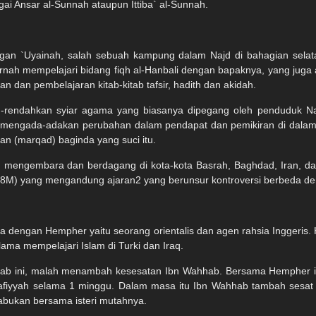
i Ansar al-Sunnah ataupun Ittiba` al-Sunnah.
gan `Uyainah, salah sebuah kampung dalam Najd di bahagian sela
nah mempelajari bidang fiqh al-Hanbali dengan bapaknya, yang juga 
 dan pembelajaran kitab-kitab tafsir, hadith dan akidah.
endahkan syiar agama yang biasanya dipegang oleh penduduk Najd
g mengada-adakan perubahan dalam pendapat dan pemikiran di dalam 
an (marqad) baginda yang suci itu.
mengembara dan berdagang di kota-kota Basrah, Baghdad, Iran, dan
1328M) yang mengandung ajaran2 yang berunsur kontroversi berbeda d
mpa dengan Hempher yaitu seorang orientalis dan agen rahsia Ingge
 lama mempelajari Islam di Turki dan Iraq.
hab ini, malah menambah kesesatan Ibn Wahhab. Bersama Hempher i
fiyyah selama 1 minggu. Dalam masa itu Ibn Wahhab tambah sesat la
bukan bersama isteri mutahnya.