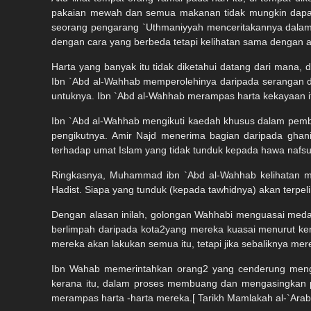
pakaian mewah dan semua makanan tidak mungkin dapat 
seorang pengarang `Uthmaniyyah menceritakannya dalam
dengan cara yang berbeda tetapi kelihatan sama dengan a
Harta yang banyak itu tidak diketahui datang dari mana, d
Ibn `Abd al-Wahhab memperolehinya daripada serangan 
untuknya. Ibn `Abd al-Wahhab merampas harta kekayaan 
Ibn `Abd al-Wahhab mengikuti kaedah khusus dalam pemb
pengikutnya. Amir Najd menerima bagian daripada gha
terhadap umat Islam yang tidak tunduk kepada hawa nafs
Ringkasnya, Muhammad ibn `Abd al-Wahhab kelihatan me
Hadist. Siapa yang tunduk (kepada tawhidnya) akan terpeli
Dengan alasan inilah, golongan Wahhabi menguasai medan
berlimpah daripada kota2yang mereka kuasai menurut k
mereka akan lakukan semua itu, tetapi jika sebaliknya mer
Ibn Wahab memerintahkan orang2 yang cenderung mengi
kerana itu, dalam proses membuang dan mengasingkan 
merampas harta -harta mereka.[ Tarikh Mamlakah al-`Arabiyy