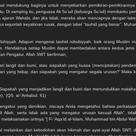
amat mendukung baginya untuk menyebarkan pemikiran-pemikiranny
tu. Di samping itu, penguasa Ali Su’ud (keluarga Su’ud) membantu 
jaran Wahabi, dan jika tidak, mereka akan mencapnya dengan label k
ui sejumlah keyakinan rusak, dengan label “tauhid yang benar”. M
uhiyyah. Adapun mengenai tauhid rububiyyah, baik orang Muslim ma
m. Hendaknya setiap Muslim dapat membedakan antara kedua jenis ta
an Pengatur. Allah SWT berfirman,
ari langit dan bumi, atau siapakah yang kuasa (menciptakan) pende
ari yang hidup, dan siapakah yang mengatur segala urusan?’ Maka 
iapakah yang menjadikan langit dan buini dan menundukkan matahar
.’ (QS. al-‘Ankabut: 61)
r mengakui yang demikian, niscaya Anda mengetahui bahwa perkat
 Allah, serta tidak ada yang mengatur urusan kecuali Allah”, ti
i melaksanakan artinya.”[ Fi ‘Aqa’id al-Islam, Muhammad bin Abdul Wah
l melainkan dari kebodohan akan hikmah dan ayat-ayat Allah SWT, 