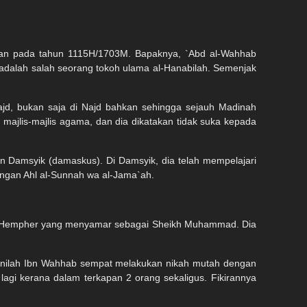
tan pada tahun 1115H/1703M. Bapaknya, `Abd al-Wahhab
adalah salah seorang tokoh ulama al-Hanabilah. Semenjak
, bukan saja di Najd bahkan sehingga sejauh Madinah
majlis-majlis agama, dan dia dikatakan tidak suka kepada
 Damsyik (damaskus). Di Damsyik, dia telah mempelajari
engan Ahl al-Sunnah wa al-Jama`ah.
ris. Hempher yang menyamar sebagai Sheikh Muhammad. Dia
nilah Ibn Wahhab sempat melakukan nikah mutah dengan
gi kerana dalam terkapan 2 orang sekaligus. Fikirannya