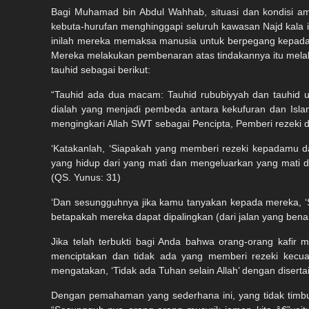
Bagi Muhamad bin Abdul Wahhab, situasi dan kondisi 
kebuta-hurufan menghinggapi seluruh kawasan Najd kala i
inilah mereka memaksa manusia untuk berpegang kepada a
Mereka melakukan pembenaran atas tindakannya itu melal
tauhid sebagai berikut:
“Tauhid ada dua macam: Tauhid rububiyyah dan tauhid ul
dialah yang menjadi pembeda antara kekufuran dan Isla
mengingkari Allah SWT sebagai Pencipta, Pemberi rezeki d
‘Katakanlah, ‘Siapakah yang memberi rezeki kepadamu d
yang hidup dari yang mati dan mengeluarkan yang mati d
(QS. Yunus: 31)
‘Dan sesungguhnya jika kamu tanyakan kepada mereka, ‘S
betapakah mereka dapat dipalingkan (dari jalan yang benar)
Jika telah terbukti bagi Anda bahwa orang-orang kafi
menciptakan dan tidak ada yang memberi rezeki kecuali
mengatakan, ‘Tidak ada Tuhan selain Allah’ dengan diserta
Dengan pemahaman yang sederhana ini, yang tidak timbu