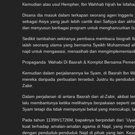
Kemudian atas usul Hempher, Ibn Wahhab hijrah ke Isfaha
Disana dia masuk dalam terkapan seorang agen Inggeri
sebagai Asiya yang jauh lebih cantik dari Safiyya dan a
dan menyusun berbagai program untuk menghancurkan Is
Sedikit tambahan.sekiranya pembaca membaca biografi I
ialah seorang ulama yang bernama Syeikh Muhammad al
najd untuk mengawasi, menasihati dan mengimplementasi
Propaganda
Wahabi Di Basrah & Komplot Bersama Pemer
Kemudian dalam perjalanannya ke Syam, di Basrah Ibn 
mereka daripada perbuatan tersebut. Justru itu pendudu
Zabir.
Dalam perjalanan di antara Basrah dan al-Zabir, akibat t
lalu membantunya ketika melihatnya berpakaian seperti s
Syam tetapi dia tidak mempunyai bekal yang mencukupi, lal
Pada tahun 1139H/1726M, bapaknya berpindah dari `Uyai
kuat terhadap amalan-amalan agama di Najd, yang menye
dengan penduduk-penduduk Najd di pihak yang lain. Keada