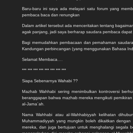
Baru-baru ini saya ada melayari satu forum yang memb
pembaca baca dan renungkan
Dalam artikel tersebut ada menceritakan tentang bagaima
agak panjang, jadi saya berharap saudara pembaca dapat
Bagi memudahkan pembacaan dan pemahaman saudara seka
Kandungan perbincangan (yang menggunakan Bahasa Indonesi
Selamat Membaca….
*** *** *** *** *** *** *** ***
Siapa Sebenarnya Wahabi ??
Mazhab Wahhabi sering menimbulkan kontroversi berh
beranggapan bahwa mazhab mereka mengikuti pemikiran A
al-Jama`ah.
Nama Wahhabi atau al-Wahhabiyyah kelihatan dihubu
Muhammadiyyah yang mungkin boleh dikaitkan dengan
mereka, dan juga bertujuan untuk menghalangi segala be