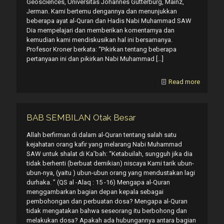
Geosciences, Universitas Johannes Gutterburg, Mainz,
Jerman. Kami bertemu dengannya dan menunjukkan
beberapa ayat al-Quran dan Hadis Nabi Muhammad SAW
Dia mempelajari dan memberikan komentarnya dan
kemudian kami mendiskusikan hal ini bersamanya.
Profesor Kroner berkata: “Pikirkan tentang beberapa
pertanyaan ini dan pikirkan Nabi Muhammad
[…]
Read more
BAB SEMBILAN Otak Besar
Allah berfirman di dalam al-Quran tentang salah satu
kejahatan orang kafir yang melarang Nabi Muhammad
SAW untuk shalat di Ka’bah: “Ketabuilah, sungguh jika dia
tidak berhenti (berbuat demikian) niscaya Kami tarik ubun-
ubun-nya, (yaitu ) ubun-ubun orang yang mendustakan lagi
durhaka. ” (QS al -Alaq : 15 -16) Mengapa al-Quran
menggambarkan bagian depan kepala sebagai
pembohongan dan perbuatan dosa? Mengapa al-Quran
tidak mengatakan bahwa seseorang itu berbohong dan
melakukan dosa? Apakah ada hubungannya antara bagian