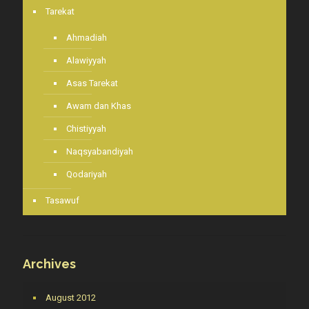
Tarekat
Ahmadiah
Alawiyyah
Asas Tarekat
Awam dan Khas
Chistiyyah
Naqsyabandiyah
Qodariyah
Tasawuf
Archives
August 2012