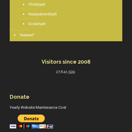
Chistiyyah
Naqsyabandiyah
Qodariyah
Tasawuf
Visitors since 2008
27,841,599
27,841,599
Donate
Yearly Website Maintenance Cost