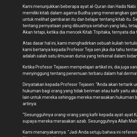
Kami menunjukkan beberapa ayat al-Quran dan Hadis Nabi 
memiliki kitab dalam agama Budha yang menerangkan gam
untuk melihat gambaran itu dan belajar tentang kitab itu. 
tentang pernyataan yang dibuatnya setahun yang lalu, te
Akan tetapi, ketika dia mencek Kitab Tripitaka, ternyata 
Atas dasar hal ini, kami menghadirkan sebuah kuliah tertu
kami bertanya kepada Profesor Teja sen jika dia tahu te
adalah salah satu ilmuwan dunia yang terkenal dalam bida
Ketika Profesor Tejasen mempelajari artikel ini, dia juga
menyinggung tentang penemuan terbaru dalam hal dermatolog
Dinyatakan kepada Profesor Tejasen: “Anda akan tertarik un
hukuman bagi orang yang tidak beriman atau kafir yaitu ak
lain untuk mereka sehingga mereka merasakan hukuman bala
artinya:
“Sesungguhnya orang-orang yang kafir kepada ayat-ayat Ka
supaya mereka merasakan azab. Sesungguhnya Allah Maha P
Kami menanyakannya: “Jadi Anda setuju bahwa ini referensi