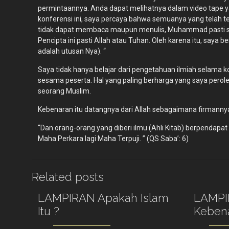
permintaannya. Anda dapat melihatnya dalam video tape ya
konferensi ini, saya percaya bahwa semuanya yang telah t
tidak dapat membaca maupun menulis, Muhammad pasti seo
Pencipta ini pasti Allah atau Tuhan. Oleh karena itu, saya
adalah utusan Nya). “
Saya tidak hanya belajar dari pengetahuan ilmiah selama
sesama peserta. Hal yang paling berharga yang saya perole
seorang Muslim.
Kebenaran itu datangnya dari Allah sebagaimana firmannya
“Dan orang-orang yang diberi ilmu (Ahli Kitab) berpenda
Maha Perkara lagi Maha Terpuji. ” (QS Saba’: 6)
Related posts
LAMPIRAN Apakah Islam
LAMPI
Itu ?
Keben