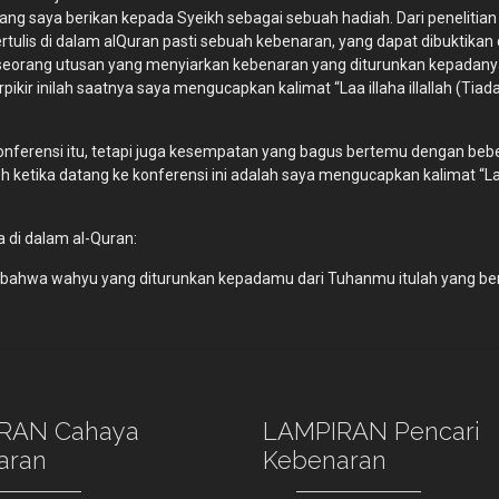
ng saya berikan kepada Syeikh sebagai sebuah hadiah. Dari penelitian
ertulis di dalam al­Quran pasti sebuah kebenaran, yang dapat dibukti
rang utusan yang menyiarkan kebenaran yang diturunkan kepadanya s
 berpikir inilah saatnya saya mengucapkan kalimat “Laa illaha illallah
 konferensi itu, tetapi juga kesempatan yang bagus bertemu dengan b
h ketika datang ke konferensi ini adalah saya mengucapkan kalimat “La
 di dalam al-Quran:
pat bahwa wahyu yang diturunkan kepadamu dari Tuhanmu itulah yang 
RAN Cahaya
LAMPIRAN Pencari
aran
Kebenaran