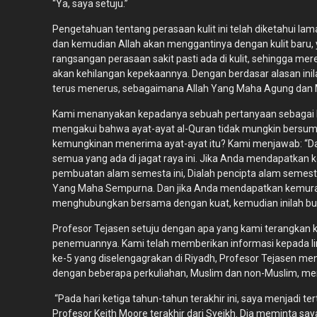
“Ya, saya setuju.”
Pengetahuan tentang perasaan kulit ini telah diketahui l
dan kemudian AIlah akan menggantinya dengan kulit baru, 
rangsangan perasaan sakit pasti ada di kulit, sehingga merek
akan kehilangan kepekaannya. Dengan berdasar alasan ini
terus menerus, sebagaimana Allah Yang Maha Agung dan Ma
Kami menanyakan kepadanya sebuah pertanyaan sebagai be
mengakui bahwa ayat-ayat al-Quran tidak mungkin bersum
kemungkinan menerima ayat-ayat itu? Kami menjawab: “Dari
semua yang ada di jagat raya ini. Jika Anda mendapatkan
pembuatan alam semesta ini, Dialah pencipta alam semest
Yang Maha Sempurna. Dan jika Anda mendapatkan kemurahan
menghubungkan bersama dengan kuat, kemudian inilah buk
Profesor Tejasen setuju dengan apa yang kami terangkan
penemuannya. Kami telah memberikan informasi kepada lim
ke-5 yang diselengagrakan di Riyadh, Profesor Tejasen me
dengan beberapa perkuliahan, Muslim dan non-Muslim, memb
“Pada hari ketiga tahun-tahun terakhir ini, saya menjadi t
Profesor Keith Moore terakhir dari Syeikh. Dia meminta s