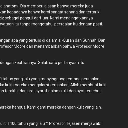
ng anatomi. Dia memberi alasan bahwa mereka juga
an kepadanya bahwa kami sangat senang dan tertarik
ziz sebagai penguji dari luar. Kami mengingatkannya
ataan itu tanpa mengetahui persoalan itu dengan pasti.
engan apa yang tertulis di dalam al-Quran dan Sunnah. Dan
hu Profesor Moore dan menambahkan bahwa Profesor Moore
 dengan keahliannya. Salah satu pertanyaan itu
1400 tahun yang lalu yang menyinggung tentang persoalan
tika kulit mereka mengalami kerusakan, Allah membuat kulit
erakhir dari urat syaraf dalam kulit dan ayat tersebut
reka hangus, Kami ganti mereka dengan kulit yang lain,
ulit, 1400 tahun yang lalu?” Profesor Tejasen menjawab: