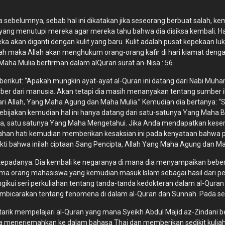
ama sebelumnya, sebab hal ini dikatakan jika seseorang berbuat salah
yang menutupi mereka agar mereka tahu bahwa dia disiksa kembali. Hal
a akan diganti dengan kulit yang baru. Kulit adalah pusat kepekaan luka b
lah maka Allah akan menghukum orang-orang kafir di hari kiamat den
ha Mulia berfirman dalam al­Quran surat an-Nisa : 56.
rikut: “Apakah mungkin ayat-ayat al-Quran ini datang dari Nabi Mu
ber dari manusia. Akan tetapi dia masih menanyakan tentang sumber
 Allah, Yang Maha Agung dan Maha Mulia.” Kemudian dia bertanya: “Si
 kebijakan kemudian hal ini hanya datang dari satu-satunya Yang Mah
a, satu ­satunya Yang Maha Mengetahui. Jika Anda mendapatkan kesemp
 hati kemudian memberikan kesaksian ini pada kenyataan bahwa pencip
ti bahwa inilah ciptaan Sang Pencipta, Allah Yang Maha Agung dan M
 kepadanya. Dia kembali ke negaranya di mana dia menyampaikan bebe
a orang mahasiswa yang kemudian masuk Islam sebagai hasil dari per
ngikui seri perkuliahan tentang tanda-tanda kedokteran dalam al-Qur
icarakan tentang fenomena di dalam al-Quran dan Sunnah. Pada sesi ak
ertarik mempelajari al-Quran yang mana Syeikh Abdul Majid az-Zindani b
aya menerjemahkan ke dalam bahasa Thai dan memberikan sedikit kulia