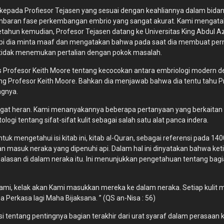
kepada Profiesor Tejasen yang sesuai dengan keahliannya dalam bida
baran fase perkembangan embrio yang sangat akurat. Kami mengatak
Setahun kemudian, Profesor Tejasen datang ke Universitas King Abdul A
tapi dia minta maaf dan mengatakan bahwa pada saat dia membuat perny
dia tidak menemukan pertalian dengan pokok masalah.
lis Profesor Keith Moore tentang kecocokan antara embriologi modern d
ntang Profesor Keith Moore. Bahkan dia menjawab bahwa dia tentu ta
ngnya.
 sangat heran. Kami menanyakannya beberapa pertanyaan yang berkaitan
i tentang sifat-sifat kulit sebagai salah satu alat panca indera.
tuk mengetahui isi kitab ini, kitab al-Quran, sebagai referensi pada 
an masuk neraka yang dipenuhi api. Dalam hal ini dinyatakan bahwa ke
san di dalam neraka itu. Ini menunjukkan pengetahuan tentang bagian t
mi, kelak akan Kami masukkan mereka ke dalam neraka. Setiap kulit me
erkasa lagi Maha Bijaksana. ” (QS an-Nisa : 56)
 tentang pentingnya bagian terakhir dari urat syaraf dalam perasaan k