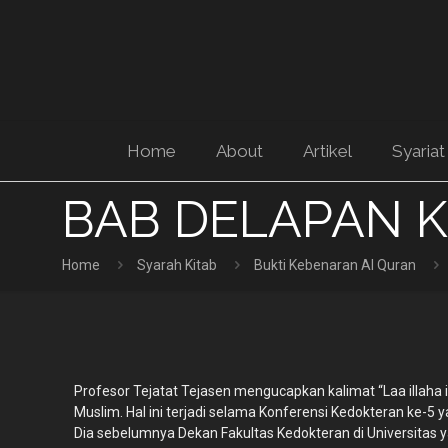
Home
About
Artikel
Syariat
BAB DELAPAN Kul
Home
Syarah Kitab
Bukti Kebenaran Al Quran
Profesor Tejatat Tejasen mengucapkan kalimat “Laa illaha
Muslim. Hal ini terjadi selama Konferensi Kedokteran ke-5 y
Dia sebelumnya Dekan Fakultas Kedokteran di Universitas 