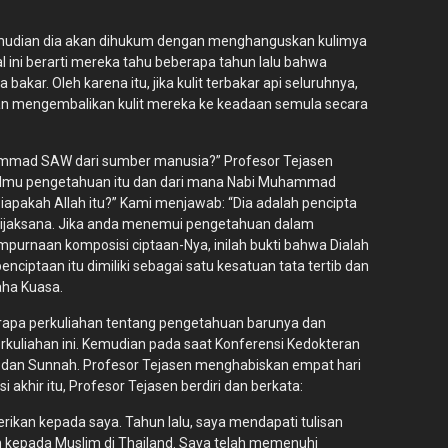
, kemudian dia akan dihukum dengan menghanguskan kulimya
 ini berarti mereka tahu beberapa tahun lalu bahwa
akar. Oleh karena itu, jika kulit terbakar api seluruhnya,
gan mengembalikan kulit mereka ke keadaan semula secara
hammad SAW dari sumber manusia?” Profesor Tejasen
 ilmu pengetahuan itu dan dari mana Nabi Muhammad
apakah Allah itu?” Kami menjawab: “Dia adalah pencipta
a Bijaksana. Jika anda menemui pengetahuan dalam
urnaan komposisi ciptaan-Nya, inilah bukti bahwa Dialah
taan itu dimiliki sebagai satu kesatuan tata tertib dan
aha Kuasa.
rapa perkuliahan tentang pengetahuan barunya dan
kuliahan ini. Kemudian pada saat Konferensi Kedokteran
an dan Sunnah. Profesor Tejasen menghabiskan empat hari
hir itu, Profesor Tejasen berdiri dan berkata:
erikan kepada saya. Tahun lalu, saya mendapati tulisan
h kepada Muslim di Thailand. Saya telah memenuhi