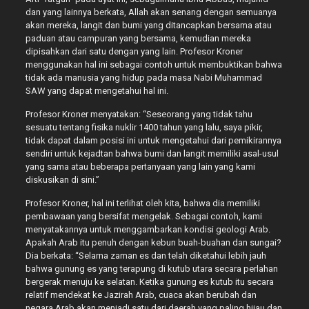
dan yang lainnya berkata, Allah akan senang dengan semuanya
akan mereka, langit dan bumi yang ditancapkan bersama atau
paduan atau campuran yang bersama, kemudian mereka
dipisahkan dari satu dengan yang lain. Profesor Kroner
menggunakan hal ini sebagai contoh untuk membuktikan bahwa
tidak ada manusia yang hidup pada masa Nabi Muhammad
SAW yang dapat mengetahui hal ini.
Profesor Kroner menyatakan: “Seseorang yang tidak tahu
sesuatu tentang fisika nuklir 1400 tahun yang lalu, saya pikir,
tidak dapat dalam posisi ini untuk mengetahui dari pemikirannya
sendiri untuk kejadtan bahwa bumi dan langit memiliki asal-usul
yang sama atau beberapa pertanyaan yang lain yang kami
diskusikan di sini.”
Profesor Kroner, hal ini terlihat oleh kita, bahwa dia memiliki
pembawaan yang bersifat mengelak. Sebagai contoh, kami
menyatakannya untuk menggambarkan kondisi geologi Arab.
Apakah Arab itu penuh dengan kebun buah-buahan dan sungai?
Dia berkata: “Selarna zaman es dan telah diketahui lebih jauh
bahwa gunung es yang terapung di kutub utara secara perlahan
bergerak menuju ke selatan. Ketika gunung es kutub itu secara
relatif mendekat ke Jazirah Arab, cuaca akan berubah dan
negara Arab akan menjadi satu dari daerah yang paling hijau dan