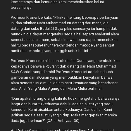
komentarnya dan kemudian kami mendiskusikan hal ini
bersamanya.
Profesor Kroner berkata: “Pikirkan tentang beberapa pertanyaan
ini dan pikirkan Nabi Muhammad itu datang dari mana, dia
datang dari suku Badui.2) Saya pikir, semuanya itu hampir tidak
mungkin dia dapat mengetahui segala hal seperti asal-usul alam
semesta secara umum, sebab ilmuwan baru dapat menentukan
hal itu pada tabun-tahun terakhir dengan metode yang sangat
rumit dan teknologi yang canggih untuk hal ini. “
Profesor Kroner memilih contoh dari al-Quran yang membuktikan
kepadanya bahwa al-Quran tidak datang dari Nabi Muhammad
SAW Contoh yang diambil Profesor Kroner ini adalah sebuah
gambaran dari al­Quran yang membuktikan kenyataan bahwa
alam semesta ini dimulai dalam satu kesatuan yang benar­benar
ada. Allah Yang Maha Agung dan Maha Mulia berfiman:
“Dan apakah orang orang kafir itu tidak mengetahui bahwasanya
langit dan bumi itu keduanya dahulu adalah suatu yang padu,
kemudian Kami pisahkan antara keduanya. Dan dari air Kami
jadikan segala sesuatu yang hidup. Maka mengapakah mereka
tiada juga beriman?” (QS al-Anbiyaa : 30)
Arti “ratgan” pada ayat ini, sebagaimana Ibnu Abbas, mujahid