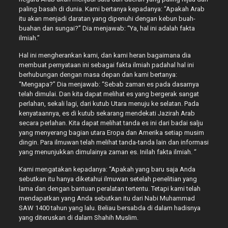
paling basah di dunia. Kami bertanya kepadanya: “Apakah Arab
itu akan menjadi daratan yang dipenuhi dengan kebun buah-
buahan dan sungai?” Dia menjawab: “Ya, hal ini adalah fakta
ilmiah.”
Hal ini mengherankan kami, dan kami heran bagaimana dia
membuat pernyataan ini sebagai fakta ilmiah padahal hal ini
berhubungan dengan masa depan dan kami bertanya:
“Mengapa?” Dia menjawab: “Sebab zaman es pada dasarnya
telah dimulai. Dan kita dapat melihat es yang bergerak sangat
perlahan, sekali lagi, dari kutub Utara menuju ke selatan. Pada
kenyataannya, es di kutub sekarang mendekati Jazirah Arab
secara perlahan. Kita dapat melihat tanda es ini dari badai salju
yang menyerang bagian utara Eropa dan Amerika setiap musim
dingin. Para ilmuwan telah melihat tanda-tanda lain dan informasi
yang menunjukkan dimulainya zaman es. Inilah fakta ilmiah. “
Kami mengatakan kepadanya: “Apakah yang baru saja Anda
sebutkan itu hanya diketahui ilmuwan setelah penelitian yang
lama dan dengan bantuan peralatan tertentu. Tetapi kami telah
mendapatkan yang Anda sebutkan itu dari Nabi Muhammad
SAW 1400 tahun yang lalu. Beliau bersabda di dalam hadisnya
yang diteruskan di dalam Shahih Muslim.