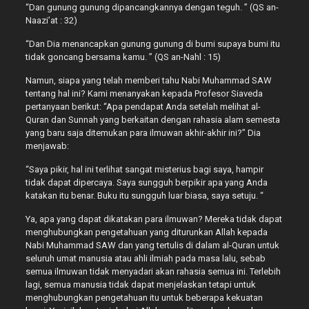
“Dan gunung gunung dipancangkannya dengan teguh. ” (QS an-
Naazi’at : 32)
“Dan Dia menancapkan gunung gunung di bumi supaya bumi itu
tidak goncang bersama kamu. ” (QS an-Nahl : 15)
Namun, siapa yang telah memberi tahu Nabi Muhammad SAW
tentang hal ini? Kami menanyakan kepada Profesor Siaveda
pertanyaan berikut: “Apa pendapat Anda setelah melihat al-
Quran dan Sunnah yang berkaitan dengan rahasia alam semesta
yang baru saja ditemukan para ilmuwan akhir-akhir ini?” Dia
menjawab:
“Saya pikir, hal ini terlihat sangat misterius bagi saya, hampir
tidak dapat dipercaya. Saya sungguh berpikir apa yang Anda
katakan itu benar. Buku itu sungguh luar biasa, saya setuju. “
Ya, apa yang dapat dikatakan para ilmuwan? Mereka tidak dapat
menghubungkan pengetahuan yang diturunkan Allah kepada
Nabi Muhammad SAW dan yang tertulis di dalam al-Quran untuk
seluruh umat manusia atau ahli ilmiah pada masa lalu, sebab
semua ilmuwan tidak menyadari akan rahasia semua ini. Terlebih
lagi, semua manusia tidak dapat menjelaskan tetapi untuk
menghubungkan pengetahuan itu untuk beberapa kekuatan