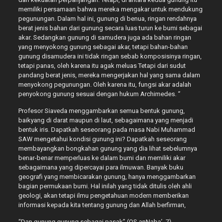
memiliki persamaan bahwa mereka mengakar untuk mendukung
pegunungan. Dalam hal ini, gunung di benua, ringan rendahnya
berat jenis bahan dari gunung secara luas turun ke bumi sebagai
akar. Sedangkan gunung di samudera juga ada bahan ringan
yang menyokong gunung sebagai akar, tetapi bahan-bahan
gunung disamudera ini tidak ringan sebab komposisinya ringan,
tetapi panas, oleh karena itu agak meluas Tetapi dari sudut
pandang berat jenis, mereka mengerjakan hal yang sama dalam
menyokong pegunungan. Oleh karena itu, fungsi akar adalah
penyokong gunung sesuai dengan hukum Archimedes. “
Profesor Siaveda menggambarkan semua bentuk gunung,
baikyang di darat maupun di laut, sebagaimana yang menjadi
bentuk iris. Dapatkah seseorang pada masa Nabi Muhammad
SAW mengetahui kondisi gunung ini? Dapatkah seseorang
membayangkan bongkahan gunung yang dia lihat sebelumnya
benar-benar memperluas ke dalam bumi dan memiliki akar
sebagaimana yang dipercayai para ilmuwan. Banyak buku
geografi yang membicarakan gunung, hanya menggambarkan
bagian permukaan bumi. Hal inilah yang tidak ditu­lis oleh ahli
geologi, akan tetapi ilmu pengetahuan modern memberikan
informasi kepada kita tentang gunung dan Allah berfirman,
“Dan gunung gunung sebagai pasak” (QS an­Naba’. 7)