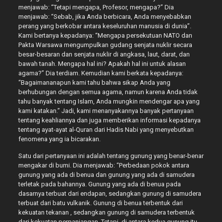
menjawab: “Tetapi mengapa, Profesor, mengapa?” Dia
menjawab: “Sebab, jika Anda berbicara, Anda menyebabkan
perang yang berkobar antara keseluruhan manusia di dunia”.
Kami bertanya kepadanya: “Mengapa persekutuan NATO dan
Pakta Warsawa mengumpulkan gudang senjata nuklir secara
besar-besaran dan senjata nuklir di angkasa, laut, darat, dan
bawah tanah. Mengapa hal ini? Apakah hal ini untuk alasan
agama?” Dia terdiam. Kemudian kami berkata kepadanya:
“Bagaimananapun kami tahu bahwa sikap Anda yang
berhubungan dengan semua agama, namun karena Anda tidak
tahu banyak tentang Islam, Anda mungkin mendengar apa yang
kami katakan.” Jadi, kami menanyakannya banyak pertanyaan
tentang keahliannya dan juga memberikan informasi kepadanya
tentang ayat-ayat al-Quran dari Hadis Nabi yang menyebutkan
fenomena yang ia bicarakan.
Satu dari pertanyaan ini adalah tentang gunung yang benar-benar
mengakar di bumi. Dia menjawab: “Perbedaan pokok antara
gunung yang ada di benua dan gunung yang ada di samudera
terletak pada bahannya. Gunung yang ada di benua pada
dasarnya terbuat dari endapan, sedangkan gunung di samudera
terbuat dari batu vulkanik. Gunung di benua terbentuk dari
kekuatan tekanan , sedangkan gunung di samudera terbentuk
dari kekuatan perpanjangan. Tetapi, di antara kedua gunung itu