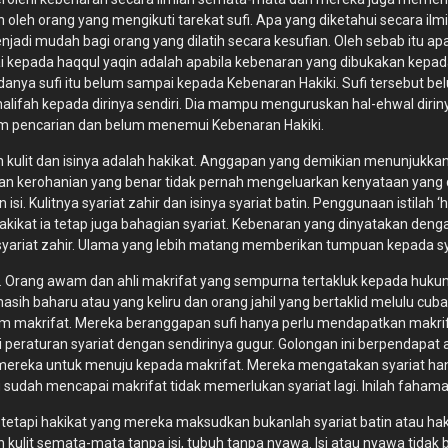
 oleh orang yang mengikuti tarekat sufi. Apa yang diketahui secara ilmi
enjadi mudah bagi orang yang dilatih secara kesufian. Oleh sebab itu 
i kepada haqqul yaqin adalah apabila kebenaran yang dibukakan kepa
ndanya sufi itu belum sampai kepada Kebenaran Hakiki. Sufi tersebut 
alifah kepada dirinya sendiri. Dia mampu menguruskan hal-ehwal dir
lam pencarian dan belum menemui Kebenaran Hakiki.
 kulit dan isinya adalah hakikat. Anggapan yang demikian menunjukk
n kerohanian yang benar tidak pernah mengeluarkan kenyataan yang 
n isi. Kulitnya syariat zahir dan isinya syariat batin. Penggunaan istil
akikat ia tetap juga bahagian syariat. Kebenaran yang dinyatakan deng
riat zahir. Ulama yang lebih matang memberikan tumpuan kepada syaria
 Orang awam dan ahli makrifat yang sempurna tertakluk kepada hukum
 masih baharu atau yang keliru dan orang jahil yang bertaklid melulu
am makrifat. Mereka beranggapan sufi hanya perlu mendapatkan makri
i peraturan syariat dengan sendirinya gugur. Golongan ini berpendapat
ereka untuk menuju kepada makrifat. Mereka mengatakan syariat hany
sudah mencapai makrifat tidak memerlukan syariat lagi. Inilah fahama
tetapi hakikat yang mereka maksudkan bukanlah syariat batin atau hak
h kulit semata-mata tanpa isi, tubuh tanpa nyawa. Isi atau nyawa tida