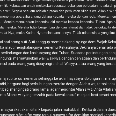
n diri mereka dan mengisbatkannya kepada perbuatan Tuhan. Mereka tidak be
liki kekuasaan untuk melakukan sesuatu, sekalipun perbuatan itu adalah pe
lah s.w.t. Segala sesuatu adalah ciptaan dan perbuatan Allah s.w.t. Allah s.
 menerima apa sahaja yang datang kepada mereka dengan reda. Mereka membu
tu. Mereka menukarkan kehendak diri mereka kepada kehendak Tuhan. Apa 
a mereka. Mereka tidak bergembira dengan nikmat dan tidak berdukacita den
a Iradat-Nya, maka Kudrat-Nya melaksanakannya. Tidak ada sesiapa yang iku
 hati orang sufi. Sufi sanggup membelakangi syurga demi Wajah Kekasi
ika maut menghalanginya menemui Kekasihnya. Sekiranya benar ada o
t perlindungan dan kasih sayang dari Tuhan. Suasana perlindungan dan
indungi, memayungkan wali-wali-Nya dengan penjagaan dan perlindun
ul pada orang yang dipayungi oleh al-Waliyyu, atau orang yang berad
di majzub terus menerus sehingga ke akhir hayatnya. Golongan ini mer
ndiri, berguna bagi perhubungan mereka dengan Allah s.w.t, tetapi ti
bagi mengingati orang ramai agar mencintai Allah s.w.t. Cinta Allah s
inta Allah s.w.t yang terzahir pada kewalian sufi menjadi besi berani m
m masyarakat akan ditarik kepada jalan mahabbah. Ketika di dalam da
eupayaan sifat-sifat yang terpuji supaya sifat demikian menjadi keper