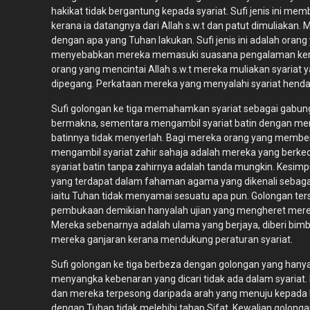
hakikat tidak bergantung kepada syariat. Sufi jenis in
kerana ia datangnya dari Allah s.w.t dan patut dimuliaka
dengan apa yang Tuhan lakukan. Sufi jenis ini adalah ora
menyebabkan mereka memasuki suasana pengalaman kerohan
orang yang mencintai Allah s.w.t mereka muliakan syariat 
dipegang. Perkataan mereka yang menyalahi syariat henda
Sufi golongan ke tiga memahamkan syariat sebagai gabunga
bermakna, sementara mengambil syariat batin dengan me
batinnya tidak menyerlah. Bagi mereka orang yang member
mengambil syariat zahir sahaja adalah mereka yang berke
syariat batin tanpa zahirnya adalah tanda mungkin. Kesi
yang terdapat dalam fahaman agama yang dikenali sebag
iaitu Tuhan tidak menyamai sesuatu apa pun. Golongan te
pembukaan demikian hanyalah ujian yang mengheret mereka
Mereka sebenarnya adalah ulama yang berjaya, diberi bi
mereka ganjaran kerana mendukung peraturan syariat.
Sufi golongan ke tiga berbeza dengan golongan yang hanya
menyangka kebenaran yang dicari tidak ada dalam syaria
dan mereka terpesong daripada arah yang menuju kepada 
dengan Tuhan tidak melebihi tahap Sifat. Kewalian golong