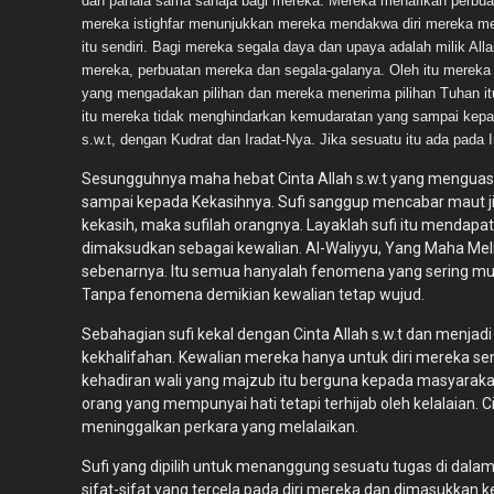
dan pahala sama sahaja bagi mereka. Mereka menafikan perbuata
mereka istighfar menunjukkan mereka mendakwa diri mereka memi
itu sendiri. Bagi mereka segala daya dan upaya adalah milik Al
mereka, perbuatan mereka dan segala-galanya. Oleh itu mereka
yang mengadakan pilihan dan mereka menerima pilihan Tuhan i
itu mereka tidak menghindarkan kemudaratan yang sampai kepad
s.w.t, dengan Kudrat dan Iradat-Nya. Jika sesuatu itu ada pad
Sesungguhnya maha hebat Cinta Allah s.w.t yang menguasai
sampai kepada Kekasihnya. Sufi sanggup mencabar maut j
kekasih, maka sufilah orangnya. Layaklah sufi itu mendapa
dimaksudkan sebagai kewalian. Al-Waliyyu, Yang Maha Mel
sebenarnya. Itu semua hanyalah fenomena yang sering munc
Tanpa fenomena demikian kewalian tetap wujud.
Sebahagian sufi kekal dengan Cinta Allah s.w.t dan menja
kekhalifahan. Kewalian mereka hanya untuk diri mereka se
kehadiran wali yang majzub itu berguna kepada masyarakat 
orang yang mempunyai hati tetapi terhijab oleh kelalaian. C
meninggalkan perkara yang melalaikan.
Sufi yang dipilih untuk menanggung sesuatu tugas di dala
sifat-sifat yang tercela pada diri mereka dan dimasukkan k