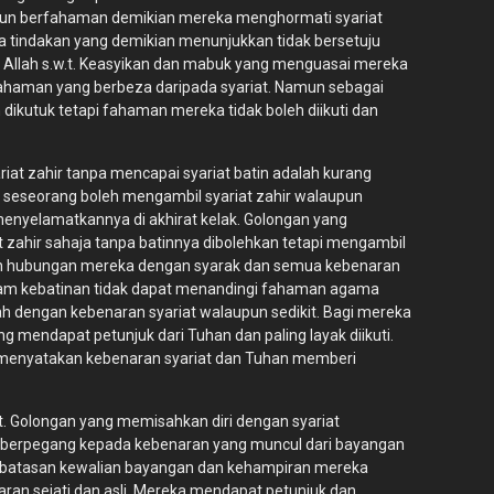
upun berfahaman demikian mereka menghormati syariat
na tindakan yang demikian menunjukkan tidak bersetuju
a Allah s.w.t. Keasyikan dan mabuk yang menguasai mereka
ahaman yang berbeza daripada syariat. Namun sebagai
 dikutuk tetapi fahaman mereka tidak boleh diikuti dan
at zahir tanpa mencapai syariat batin adalah kurang
seseorang boleh mengambil syariat zahir walaupun
enyelamatkannya di akhirat kelak. Golongan yang
 zahir sahaja tanpa batinnya dibolehkan tetapi mengambil
 oleh hubungan mereka dengan syarak dan semua kebenaran
lam kebatinan tidak dapat menandingi fahaman agama
h dengan kebenaran syariat walaupun sedikit. Bagi mereka
mendapat petunjuk dari Tuhan dan paling layak diikuti.
 menyatakan kebenaran syariat dan Tuhan memberi
t. Golongan yang memisahkan diri dengan syariat
a berpegang kepada kebenaran yang muncul dari bayangan
erbatasan kewalian bayangan dan kehampiran mereka
ran sejati dan asli. Mereka mendapat petunjuk dan