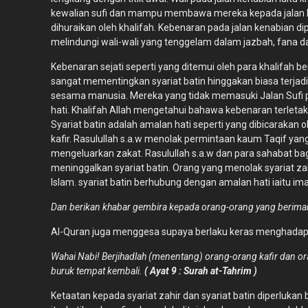
kewalian sufi dan mampu membawa mereka kepada jalan ken
dihuraikan oleh khalifah. Kebenaran pada jalan kenabian 
melindungi wali-wali yang tenggelam dalam jazbah, fana d
Kebenaran sejati seperti yang ditemui oleh para khalifah 
sangat mementingkan syariat batin hinggakan biasa terja
sesama manusia. Mereka yang tidak memasuki Jalan Sufi 
hati. Khalifah Allah mengetahui bahawa kebenaran terletak
Syariat batin adalah amalan hati seperti yang dibicarakan 
kafir. Rasulullah s.a.w menolak permintaan kaum Taqif y
mengeluarkan zakat. Rasulullah s.a.w dan para sahabat ba
meninggalkan syariat batin. Orang yang menolak syariat z
Islam. syariat batin berhubung dengan amalan hati iaitu 
Dan berikan khabar gembira kepada orang-orang yang beriman
Al-Quran juga menggesa supaya berlaku keras menghadap
Wahai Nabi! Berjihadlah (menentang) orang-orang kafir dan or
buruk tempat kembali.
( Ayat 9 : Surah at-Tahrim )
Ketaatan kepada syariat zahir dan syariat batin diperluka