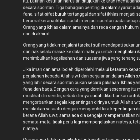
itu. Latihan kesufian haruslah ditujukan ke arah memudahk
secara spontan. Tiga bahagian penting di dalam syariat ad
fana, sifat-sifat buruk tertanggal dan sifat ikhlas menjadi 
beramal kerana ikhlas sudah menjadi spontan pada setiap a
Orang yang ikhlas dalam amalnya dan reda dengan hukum se
dan di akhirat.
Orang yang tidak menjalani tarekat sufi mendapati sukar
dan riak selalu masuk ke dalam hatinya untuk menghalau ik
menimbulkan kegelisahan dan suasana jiwa yang tenang suka
Jika iman dan amal boleh diperolehi melalui ketaatan kepada
perjalanan kepada Allah s.w.t dan perjalanan dalam Allah 
yang lahir secara spontan bukan secara paksaan. Ikhlas ya
fana dan baqa. Dengan cara yang demikian seseorang itu 
muslihat diri sendiri, sebab dirinya sudah dikorbankan untuk
mengorbankan segala kepentingan dirinya untuk Allah s.
melakukan sesuatu dengan mengambil kira kepentingan diri, s
kerana Allah s.w.t, sama ada dia sengaja memperhatikan ni
semata-mata, tidak perlu lagi memperjelaskan niatnya, tetap
niatnya.
Orang yang tidak mengikuti jalan kesufian biasanya mem