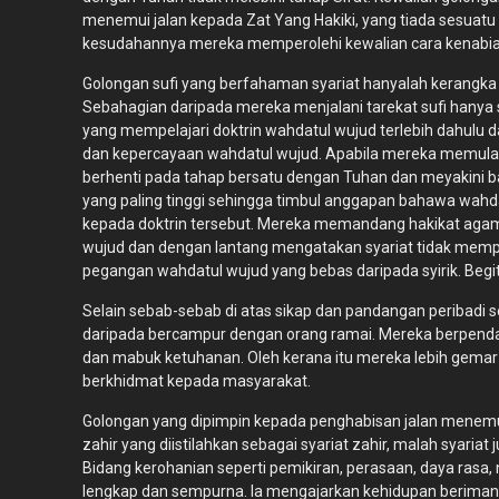
menemui jalan kepada Zat Yang Hakiki, yang tiada sesuat
kesudahannya mereka memperolehi kewalian cara kenabian. 
Golongan sufi yang berfahaman syariat hanyalah kerangka 
Sebahagian daripada mereka menjalani tarekat sufi hanya
yang mempelajari doktrin wahdatul wujud terlebih dahul
dan kepercayaan wahdatul wujud. Apabila mereka memulaka
berhenti pada tahap bersatu dengan Tuhan dan meyakini 
yang paling tinggi sehingga timbul anggapan bahawa wah
kepada doktrin tersebut. Mereka memandang hakikat agam
wujud dan dengan lantang mengatakan syariat tidak mempe
pegangan wahdatul wujud yang bebas daripada syirik. Be
Selain sebab-sebab di atas sikap dan pandangan peribadi ses
daripada bercampur dengan orang ramai. Mereka berpendapa
dan mabuk ketuhanan. Oleh kerana itu mereka lebih gema
berkhidmat kepada masyarakat.
Golongan yang dipimpin kepada penghabisan jalan menemu
zahir yang diistilahkan sebagai syariat zahir, malah syaria
Bidang kerohanian seperti pemikiran, perasaan, daya rasa, 
lengkap dan sempurna. Ia mengajarkan kehidupan beriman