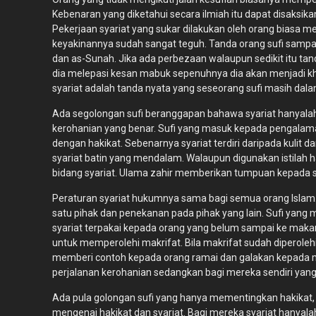
Kebenaran yang diketahui secara ilmiah itu dapat disaksikan
Pekerjaan syariat yang sukar dilakukan oleh orang biasa m
keyakinannya sudah sangat teguh. Tanda orang sufi sampa
dan as-Sunah. Jika ada perbezaan walaupun sedikit itu ta
dia melepasi kesan mabuk sepenuhnya dia akan menjadi kh
syariat adalah tanda nyata yang seseorang sufi masih da
Ada segolongan sufi beranggapan bahawa syariat hanyalah
kerohanian yang benar. Sufi yang masuk kepada pengalama
dengan hakikat. Sebenarnya syariat terdiri daripada kulit da
syariat batin yang mendalam. Walaupun digunakan istilah h
bidang syariat. Ulama zahir memberikan tumpuan kepada sya
Peraturan syariat hukumnya sama bagi semua orang Islam.
satu pihak dan penekanan pada pihak yang lain. Sufi yang
syariat terpakai kepada orang yang belum sampai ke mak
untuk memperolehi makrifat. Bila makrifat sudah diperoleh
memberi contoh kepada orang ramai dan galakan kepada m
perjalanan kerohanian sedangkan bagi mereka sendiri yang 
Ada pula golongan sufi yang hanya mementingkan hakikat, 
mengenai hakikat dan syariat. Bagi mereka syariat hanyala