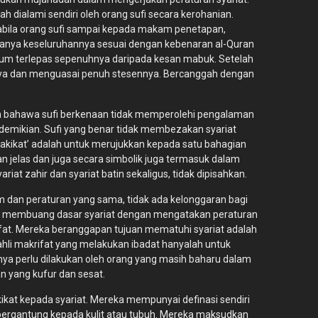
ah dialami sendiri oleh orang sufi secara kerohanian.
apabila orang sufi sampai kepada makam penetapan,
danya keseluruhannya sesuai dengan kebenaran al-Quran
belum terlepas sepenuhnya daripada kesan mabuk. Setelah
inya dan menguasai penuh stesennya. Bercanggah dengan
an bahawa sufi berkenaan tidak memperolehi pengalaman
demikian. Sufi yang benar tidak membezakan syariat
ah ‘hakikat’ adalah untuk merujukkan kepada satu bahagian
an jelas dan juga secara simbolik juga termasuk dalam
t zahir dan syariat batin sekaligus, tidak dipisahkan.
 dan peraturan yang sama, tidak ada kelonggaran bagi
 cuba membuang dasar syariat dengan mengatakan peraturan
fat. Mereka beranggapan tujuan mematuhi syariat adalah
 ahli makrifat yang melakukan ibadat hanyalah untuk
a perlu dilakukan oleh orang yang masih baharu dalam
n yang kufur dan sesat.
ikat kepada syariat. Mereka mempunyai definasi sendiri
k bergantung kepada kulit atau tubuh. Mereka maksudkan