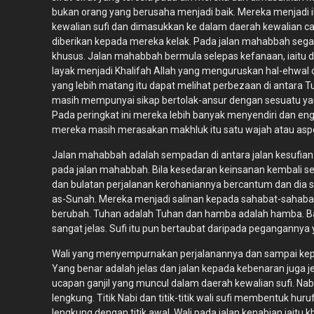
bukan orang yang berusaha menjadi baik. Mereka menjadi i
kewalian sufi dan dimasukkan ke dalam daerah kewalian 
diberikan kepada mereka kelak. Pada jalan mahabbah sega
khusus. Jalan mahabbah bermula selepas kefanaan, iaitu
layak menjadi Khalifah Allah yang menguruskan hal-ehwal
yang lebih matang itu dapat melihat perbezaan di antara 
masih mempunyai sikap bertolak-ansur dengan sesuatu yan
Pada peringkat ini mereka lebih banyak menyendiri dan e
mereka masih merasakan makhluk itu satu wajah atau aspe
Jalan mahabbah adalah sempadan di antara jalan kesufian
pada jalan mahabbah. Bila kesedaran keinsanan kembali s
dan bulatan perjalanan kerohaniannya bercantum dan dia 
as-Sunah. Mereka menjadi salinan kepada sahabat-sahaba
berubah. Tuhan adalah Tuhan dan hamba adalah hamba. Baik
sangat jelas. Sufi itu pun bertaubat daripada pegangannya 
Wali yang menyempurnakan perjalanannya dan sampai kep
Yang benar adalah jelas dan jalan kepada kebenaran juga j
ucapan ganjil yang muncul dalam daerah kewalian sufi. Nabi
lengkung. Titik Nabi dan titik-titik wali sufi membentuk hur
lengkung dengan titik awal. Wali pada jalan kenabian iait