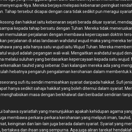
u menyerupai-Nya. Mereka berjaya melepasi kebenaran peringkat renda
Tahap tersebut dicapai dengan cara tidak sedikit pun meragui syariat
kosong dan hakikat iaitu kebenaran sejati berada diluar syariat, men
 sampai kepada tahap bersatu dengan Tuhan. Mereka tidak meneruskan
u dan memulakan perjalanan dengan membawa kepercayaan doktrin ters
n perjalanan di atas landasan wahdatul wujud maka yang mereka temu
bahawa yang ada hanya satu wujud iaitu Wujud Tuhan. Mereka membe
datul wujud adalah pegangan wali-wali. Mengaitkan wahdatul wujud 
a melalui suluhan yang berdasarkan kepercayaan kepada satu wujud.
rkenalkan tauhid yang sebenar. Dari kalangan mereka ada yang mengat
gitulah hebatnya pengaruh pengalaman kerohanian dalam membentuk k
eorang sufi itu sendiri memisahkan syariat daripada hakikat. Sufi jeni
t hanya sedikit sahaja hakikat yang boleh ditemui dalam syariat. Me
r menghabiskan masa dengan berkhalwat dan beribadat sendirian tanp
i bahawa syariatlah yang menunjukkan apakah kehidupan agama yang
t juga membawa perkara-perkara kerohanian yang meliputi iman, tauhid, m
niat, keinginan dan lain-lain juga berada dalam syariat. Syariat yang 
, bertakwa dan ihsan yang sempurna. Apa juga aliran tarekat hendak