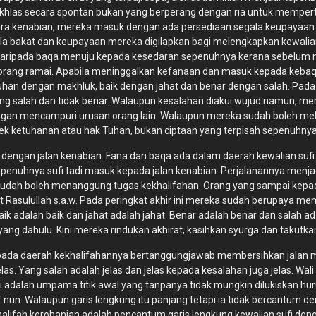
khlas secara spontan bukan yang berperang dengan ria untuk memperta
cara kenabian, mereka masuk dengan ada persediaan segala keupayaa
la bakat dan keupayaan mereka digilapkan bagi melengkapkan kewalian
 daripada baqa menuju kepada kesedaran sepenuhnya kerana sebelum
 orang ramai. Apabila meninggalkan kefanaan dan masuk kepada kebaq
Tuhan dengan makhluk, baik dengan jahat dan benar dengan salah. Pad
g salah dan tidak benar. Walaupun kesalahan diakui wujud namun, mer
nggan mencampuri urusan orang lain. Walaupun mereka sudah boleh me
k ketuhanan atau hak Tuhan, bukan ciptaan yang terpisah sepenuhnya
 dengan jalan kenabian. Fana dan baqa ada dalam daerah kewalian sufi
epenuhnya sufi tadi masuk kepada jalan kenabian. Perjalanannya menj
sudah boleh menanggung tugas kekhalifahan. Orang yang sampai kepada
t Rasulullah s.a.w. Pada peringkat akhir ini mereka sudah berupaya
 adalah baik dan jahat adalah jahat. Benar adalah benar dan salah ad
yang dahulu. Kini mereka rindukan akhirat, kasihkan syurga dan takutka
ada daerah kekhalifahannya bertanggungjawab membersihkan jalan me
elas. Yang salah adalah jelas dan jelas kepada kesalahan juga jelas. 
 adalah umpama titik awal yang tanpanya tidak mungkin dilukiskan huruf.
uf nun. Walaupun garis lengkung itu panjang tetapi ia tidak bercantum de
u khalifah kerohanian adalah pencantum garis lengkung kewalian sufi d