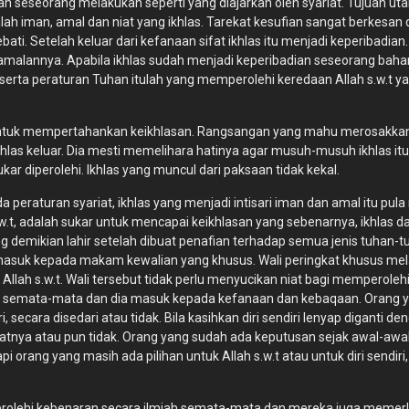
an seseorang melakukan seperti yang diajarkan oleh syariat. Tujuan ut
alah iman, amal dan niat yang ikhlas. Tarekat kesufian sangat berkesan
sebati. Setelah keluar dari kefanaan sifat ikhlas itu menjadi keperibadi
malannya. Apabila ikhlas sudah menjadi keperibadian seseorang baharu
rta peraturan Tuhan itulah yang memperolehi keredaan Allah s.w.t yang
 untuk mempertahankan keikhlasan. Rangsangan yang mahu merosakkan k
hlas keluar. Dia mesti memelihara hatinya agar musuh-musuh ikhlas itu
r diperolehi. Ikhlas yang muncul dari paksaan tidak kekal.
 peraturan syariat, ikhlas yang menjadi intisari iman dan amal itu pula
s.w.t, adalah sukar untuk mencapai keikhlasan yang sebenarnya, ikhlas
ng demikian lahir setelah dibuat penafian terhadap semua jenis tuhan-t
masuk kepada makam kewalian yang khusus. Wali peringkat khusus mela
 Allah s.w.t. Wali tersebut tidak perlu menyucikan niat bagi memperolehi
w.t semata-mata dan dia masuk kepada kefanaan dan kebaqaan. Orang 
ecara disedari atau tidak. Bila kasihkan diri sendiri lenyap diganti de
atnya atau pun tidak. Orang yang sudah ada keputusan sejak awal-awal 
i orang yang masih ada pilihan untuk Allah s.w.t atau untuk diri sendir
perolehi kebenaran secara ilmiah semata-mata dan mereka juga memer