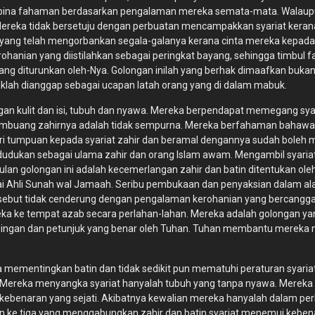
i membina fahaman berdasarkan pengalaman mereka semata-mata. Wala
n. Mereka tidak bersetuju dengan perbuatan mencampakkan syariat kera
ng yang telah mengorbankan segala-galanya kerana cinta mereka kepad
ian yang diistilahkan sebagai peringkat bayang, sehingga timbul f
yang diturunkan oleh-Nya. Golongan inilah yang berhak dimaafkan bukan
klah dianggap sebagai ucapan latah orang yang di dalam mabuk.
n kulit dan isi, tubuh dan nyawa. Mereka berpendapat memegang syari
mbuang zahirnya adalah tidak sempurna. Mereka berfahaman bahawa 
i tumpuan kepada syariat zahir dan beramal dengannya sudah boleh m
dudukan sebagai ulama zahir dan orang Islam awam. Mengambil syariat
mpulan golongan ini adalah kecemerlangan zahir dan batin ditentukan
ai Ahli Sunah wal Jamaah. Seribu pembukaan dan penyaksian dalam a
rsebut tidak cenderung dengan pengalaman kerohanian yang bercangga
 ke tempat azab secara perlahan-lahan. Mereka adalah golongan yang 
mbingan dan petunjuk yang benar oleh Tuhan. Tuhan membantu mereka
 mementingkan batin dan tidak sedikit pun mematuhi peraturan syaria
t. Mereka menyangka syariat hanyalah tubuh yang tanpa nyawa. Merek
kebenaran yang sejati. Akibatnya kewalian mereka hanyalah dalam p
an ke tiga yang menggabungkan zahir dan batin syariat menemui kebena