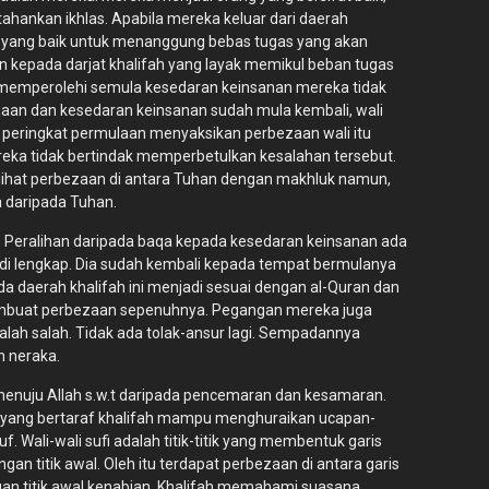
hankan ikhlas. Apabila mereka keluar dari daerah
n yang baik untuk menanggung bebas tugas yang akan
 kepada darjat khalifah yang layak memikul beban tugas
 memperolehi semula kesedaran keinsanan mereka tidak
aan dan kesedaran keinsanan sudah mula kembali, wali
a peringkat permulaan menyaksikan perbezaan wali itu
eka tidak bertindak memperbetulkan kesalahan tersebut.
lihat perbezaan di antara Tuhan dengan makhluk namun,
 daripada Tuhan.
. Peralihan daripada baqa kepada kesedaran keinsanan ada
adi lengkap. Dia sudah kembali kepada tempat bermulanya
 daerah khalifah ini menjadi sesuai dengan al-Quran dan
 membuat perbezaan sepenuhnya. Pegangan mereka juga
alah salah. Tidak ada tolak-ansur lagi. Sempadannya
n neraka.
nuju Allah s.w.t daripada pencemaran dan kesamaran.
Wali yang bertaraf khalifah mampu menghuraikan ucapan-
 Wali-wali sufi adalah titik-titik yang membentuk garis
ngan titik awal. Oleh itu terdapat perbezaan di antara garis
engan titik awal kenabian. Khalifah memahami suasana