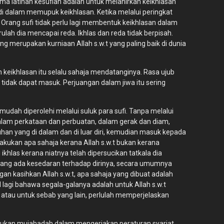
ama latihan kesufian adalah untuk melahirkan keikhlasan
 di dalam memupuk keikhlasan. Ketika melalui peringkat
an. Orang sufi tidak perlu lagi membentuk keikhlasan dalam
lah dia mencapai reda. Ikhlas dan reda tidak berpisah.
 merupakan kurniaan Allah s.w.t yang paling baik di dunia
eikhlasan itu selalu sahaja mendatanginya. Rasa ujub
 tidak dapat masuk. Perjuangan dalam jiwa itu sering
 mudah diperolehi melalui suluk para sufi. Tanpa melalui
 dalam perkataan dan perbuatan, dalam gerak dan diam,
uhan yang di dalam dan di luar diri, kemudian masuk kepada
kukan apa sahaja kerana Allah s.w.t bukan kerana
 ikhlas kerana niatnya telah dipersucikan tatkala dia
yang ada kesedaran terhadap dirinya, secara umumnya
ngan kasihkan Allah s.w.t, apa sahaja yang dibuat adalah
lagi bahawa segala-galanya adalah untuk Allah s.w.t
i, atau untuk sebab yang lain, perlulah memperjelaskan
lukan mujahadah dalam mengerjakan peraturan syariat.