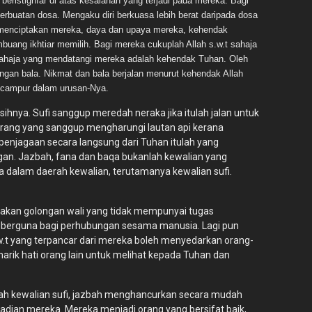
ristighfar di atas kesalahan yang terjadi pada mereka. Bagi
rbuatan dosa. Mengaku diri berkuasa lebih berat daripada dosa
w.t menciptakan mereka, daya dan upaya mereka, kehendak
ang ikhtiar memilih. Bagi mereka cukuplah Allah s.w.t sahaja
sahaja yang mendatangi mereka adalah kehendak Tuhan. Oleh
gan bala. Nikmat dan bala berjalan menurut kehendak Allah
t campur dalam urusan-Nya.
hnya. Sufi sanggup meredah neraka jika itulah jalan untuk
rang yang sanggup mengharungi lautan api kerana
 penjagaan secara langsung dari Tuhan itulah yang
gan. Jazbah, fana dan baqa bukanlah kewalian yang
a dalam daerah kewalian, terutamanya kewalian sufi.
upakan golongan wali yang tidak mempunyai tugas
dak berguna bagi perhubungan sesama manusia. Lagi pun
.w.t yang terpancar dari mereka boleh menyedarkan orang-
enarik hati orang lain untuk melihat kepada Tuhan dan
erah kewalian sufi, jazbah menghancurkan secara mudah
ibadian mereka. Mereka menjadi orang yang bersifat baik,