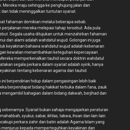
h. Mereka maju sehingga ke penghujung jalan dan
 dan tidak meninggalkan tuntutan syariat.
dapat fahaman demikian melalui beberapa sebab.
 perjalanan mereka melepasi tahap tersebut. Ada pula
ebut. Segala usaha ditujukan untuk menzahirkan fahaman
i dan alami adalah wahdatul wujud. Golongan ini juga
ntuk keyakinan bahawa wahdatul wujud adalah kebenaran
dengan kewalian menambahkan keteguhan kepercayaan
 Mereka memperkenalkan tauhid secara doktrin wahdatul
akan segala perkara dalam syariat adalah syirik, hanya
eyakinan tentang kebenaran agama dan tauhid.
s ini berpendirian hidup dalam pengasingan lebih baik
reka berpendapat bidang hakikat terbuka dalam fana, zauk
a mengambil bahagian dalam bidang dakwah, berjihad dan
 sebenarnya. Syariat bukan sahaja mengajarkan peraturan
ahabbah, syukur, sabar, ikhlas, takwa, ihsan dan lain-lain.
mencakupi perkara zahir dan batin adalah Agama Islam yang
lah menjurus kepada memperteguhkan keyakinan dan