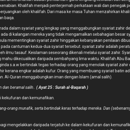
abian. Khalifah menjadi penterjemah perkataan wali dan penegak per
diperjuangkan oleh khalifah. Dari masa ke masa Tuhan menzahirkan kh
an baqa.
berada dalam syariat yang lengkap yang menggabungkan syariat zahir d
di ada di kalangan mereka yang tidak mengamalkan sebahagian besar s
pula mementingkan syariat zahir hinggakan kebanyakan penilaian dib
 pada cantuman kedua-dua syariat tersebut. syariat zahir adalah peratu
oleh ilmu tasauf. Keislaman seseorang dikenali melalui syariat zahir. 
ang mahu dikecualikan daripada sembahyang lima waktu. Khalifah Abu B
ginda s.a.w bertindak tegas terhadap orang yang menolak syariat zahi
ahir kerana engkar adalah kufur. Orang yang membuang syariat batin a
iman. Al-Quran menggabungkan iman dengan Islam (amal salih).
 dan beramal salih..
( Ayat 25 : Surah al-Baqarah )
i kekufuran dan kemunafikan.
ang-orang munafik, serta bertindak keras terhadap mereka. Dan (sebenarny
n bagi mengelakkan daripada terjatuh ke dalam kekufuran dan kemunafi