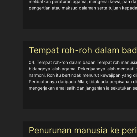
agama, mengenai kewajipan dan larangan berhubung den
tujuan kepada peraturan-peraturan tersebut dan bahagi
Tempat roh-roh dalam bad
04. Tempat roh-roh dalam badan Tempat roh manusia, ro
agama. Pekerjaannya ialah mentaati perintah Allah. Den
menurut kewajipan yang ditentukan oleh Allah, tidak me
ada perpisahan di antara ‘aku’ dengan Allah di dalam 
sekutukan sesuatu dalam ibadat kepada Tuhannya”. (S
Penurunan manusia ke peri