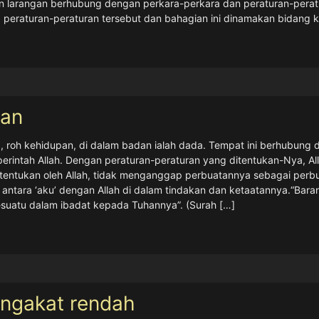
gan perkara-perkara dan peraturan-peraturan di dalam dunia ini. Ke
an ini dinamakan bidang kerohanian iaitu pengetahuan
[…]
an
h kehidupan, di dalam badan ialah dada. Tempat ini berhubung dengan 
gan peraturan-peraturan yang ditentukan-Nya, Allah memelihara dunia n
nganggap perbuatannya sebagai perbuatannya sendiri kerana dia tidak 
tindakan dan ketaatannya.“Barangsiapa percaya akan pertemuan Tuhann
urah
[…]
ngakat rendah