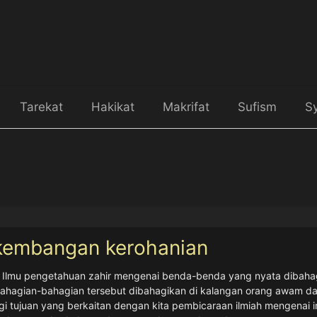
Tarekat
Hakikat
Makrifat
Sufism
Sy
kembangan kerohanian
mu pengetahuan zahir mengenai benda-benda yang nyata dibahagikan 
-bahagian tersebut dibahagikan di kalangan orang awam dan orang khu
kaitan dengan kita pembicaraan ilmiah mengenai ini dibuat dalam emp