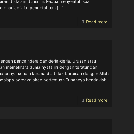
dua menyentuh soal pengertian atau maksud dalaman serta
Read more
pancaindera dan deria-deria. Urusan atau bidangnya ialah
yata ini dengan teratur dan harmoni. Roh itu bertindak
berpisah dengan Allah. Perbuatannya daripada Allah; tidak
ya hendaklah mengerjakan amal salih dan janganlah ia
Read more