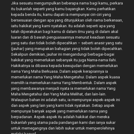
Jika sesuatu mengumpulkan beberapa nama bagi kamu, perkara
itu bukanlah seperti yang kamu bayangkan. Kamu perhatikan
kepada benda itu, kamu dapati ia mempunyai ciri-ciri yang
bersesuaian dengan apa yang ditunjukkan oleh nama berkenaan,
iaitu hakikat yang kami nyatakan. Itu adalah seperti apa yang
telah diperakukan bagi kamu di dalam ilmu yang di dalam akal
luaran dan di bawah penguasaannya menurut keadaan sesuatu
yang satu dan tidak boleh dipecahkan – seberti anasir yang satu
(jauhar) yang merupakan bahagian yang tidak boleh dipecahkan.
Sekalipun demikian, jauhar ini mengandungi berbagai-bagai
hakikat yang memerlukan sebanyak itu juga Nama-nama Ilahi.
Hakikatnya ia dibawa kepada kewujudan dengan memerlukan
nama Yang Maha Berkuasa. Dalam aspek kerapiannya ia
memerlukan nama Yang Maha Mengetahui. Dalam aspek kuasa
memilih ia memerlukan nama Yang Membentuk. Dalam aspek
yang membawanya menjadi nyata ia memerlukan nama Yang
Maha Mengetahui dan Yang Maha Melihat, dan lain-lain.
Walaupun bahan ini adalah satu, ia mempunyai aspek-aspek ini
dan aspek yang lain yang kami tidak nyatakan. Setiap aspek
mempunyai banyak aspek yang memerlukan nama yang
berpadanan. Aspek-aspek itu adalah hakikat dan mereka
bukanlah yang utama pada pandangan kami dan ianya sukar
untuk memegangnya dan lebih sukar untuk memperolehinya
melalui kasyaf.