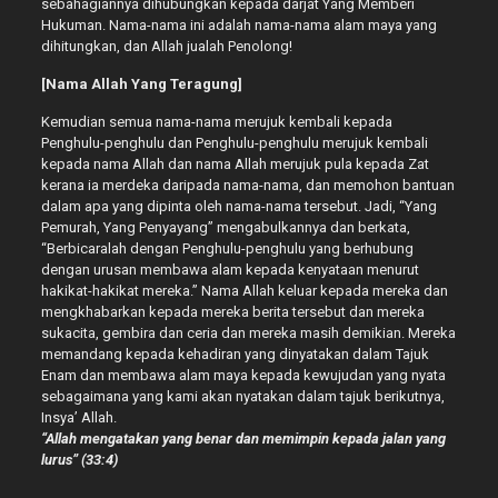
sebahagiannya dihubungkan kepada darjat Yang Memberi
Hukuman. Nama-nama ini adalah nama-nama alam maya yang
dihitungkan, dan Allah jualah Penolong!
[Nama Allah Yang Teragung]
Kemudian semua nama-nama merujuk kembali kepada
Penghulu-penghulu dan Penghulu-penghulu merujuk kembali
kepada nama Allah dan nama Allah merujuk pula kepada Zat
kerana ia merdeka daripada nama-nama, dan memohon bantuan
dalam apa yang dipinta oleh nama-nama tersebut. Jadi, “Yang
Pemurah, Yang Penyayang” mengabulkannya dan berkata,
“Berbicaralah dengan Penghulu-penghulu yang berhubung
dengan urusan membawa alam kepada kenyataan menurut
hakikat-hakikat mereka.” Nama Allah keluar kepada mereka dan
mengkhabarkan kepada mereka berita tersebut dan mereka
sukacita, gembira dan ceria dan mereka masih demikian. Mereka
memandang kepada kehadiran yang dinyatakan dalam Tajuk
Enam dan membawa alam maya kepada kewujudan yang nyata
sebagaimana yang kami akan nyatakan dalam tajuk berikutnya,
Insya’ Allah.
“Allah mengatakan yang benar dan memimpin kepada jalan yang
lurus” (33:4)