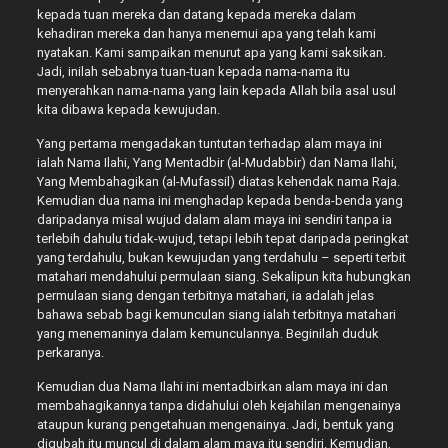
kepada tuan mereka dan datang kepada mereka dalam
kehadiran mereka dan hanya menemui apa yang telah kami
nyatakan. Kami sampaikan menurut apa yang kami saksikan.
Jadi, inilah sebabnya tuan-tuan kepada nama-nama itu
menyerahkan nama-nama yang lain kepada Allah bila asal usul
kita dibawa kepada kewujudan.
Yang pertama mengadakan tuntutan terhadap alam maya ini
ialah Nama Ilahi, Yang Mentadbir (al-Mudabbir) dan Nama Ilahi,
Yang Membahagikan (al-Mufassil) diatas kehendak nama Raja.
Kemudian dua nama ini menghadap kepada benda-benda yang
daripadanya misal wujud dalam alam maya ini sendiri tanpa ia
terlebih dahulu tidak-wujud, tetapi lebih tepat daripada peringkat
yang terdahulu, bukan kewujudan yang terdahulu – seperti terbit
matahari mendahului permulaan siang. Sekalipun kita hubungkan
permulaan siang dengan terbitnya matahari, ia adalah jelas
bahawa sebab bagi kemunculan siang ialah terbitnya matahari
yang menemaninya dalam kemunculannya. Beginilah duduk
perkaranya.
Kemudian dua Nama Ilahi ini mentadbirkan alam maya ini dan
membahagikannya tanpa didahului oleh kejahilan mengenainya
ataupun kurang pengetahuan mengenainya. Jadi, bentuk yang
digubah itu muncul di dalam alam maya itu sendiri. Kemudian,