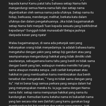
kepada kamu! Kamu patut tahu bahawa setiap Nama Ilahi
mengandungi semua Nama-nama Ilahi dan setiap nama
digambarkan oleh semua nama pada ufuknya. Setiap nama itu
hidup, berkuasa, mendengar, melihat, berkata-kata dalam
ufuknya dan dalam pengetahuannya. Jika tidak bagaimanakah
setiap Nama Ilahi menjadi Tuan kepada sesuatu yang berkhidmat
kepadanya? Sungguh tidak munasabah! Betapa jauhnya
daripada kesan yang nyata!
Walau bagaimanapun, di sana ada petunjuk seni yang
kebanyakan orang tidak menyedarinya. Ia adalah bahawa kamu
mengetahui dengan yakin yang setiap biji gandum atau yang
seumpamanya mengandungi hakikat yang tidak dimiliki oleh
saudaranya, sebagaimana kamu tahu yang benih ini tidak sama
dengan benih yang lain, walaupun mereka memiliki hal yang
sama ataupun mereka serupa. Jadi carilah kenyataan atau
hakikat ini yang membuatkan kamu membezakan dua benih
tersebut dan mengatakan, ” Yang ini tidak sama dengan yang
itu”. Hal ini benar bagi semua perkara yang serupa dalam hal
yang menyerupakan mereka itu. Ia juga sama dengan Nama-
nama Ilahi: setiap nama mempunyai hakikat yang nama itu
kandungkan. Kemudian kamu ketahui nama ini bukanlah nama
yang lain secara nilai seni (latifah) yang kamu gunakan bagi
membezakan biji-biji gandum dan setiap yang serupa. Jadi,