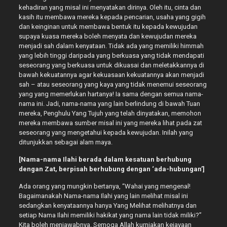
kehadiran yang misal ini menyatakan dirinya. Oleh itu, cinta dan
kasih itu membawa mereka kepada pencarian, usaha yang gigih
dan keinginan untuk membawa bentuk itu kepada kewujudan
supaya kuasa mereka boleh menyata dan kewujudan mereka
menjadi sah dalam kenyataan. Tidak ada yang memiliki himmah
yang lebih tinggi daripada yang berkuasa yang tidak mendapati
seseorang yang berkuasa untuk dikuasai dan meletakkannya di
bawah kekuatannya agar kekuasaan kekuatannya akan menjadi
sah – atau seseorang yang kaya yang tidak menemui seseorang
yang yang memerlukan hartanya! Ia sama dengan semua nama-
nama ini. Jadi, nama-nama yang lain berlindung di bawah Tuan
mereka, Penghulu Yang Tujuh yang telah dinyatakan, memohon
mereka membawa sumber misal ini yang mereka lihat pada zat
seseorang yang mengetahui kepada kewujudan. Inilah yang
ditunjukkan sebagai alam maya.
[Nama-nama Ilahi berada dalam kesatuan berhubung
dengan Zat, berpisah berhubung dengan ‘ada-hubungan’]
Ada orang yang mungkin bertanya, “Wahai yang mengenal!
Bagaimanakah Nama-nama Ilahi yang lain melihat misal ini
sedangkan kenyataannya hanya Yang Melihat melihatnya dan
setiap Nama Ilahi memiliki hakikat yang nama lain tidak miliki?”
Kita boleh menjawabnya. Semoga Allah kurniakan kejayaan