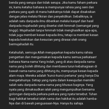
benda yang serupa dan tidak serupa. Jika kamu faham perkara
ini, kamu ketahui bahawa ia mempunyai rahsia yang seni dan
perkara yang ajaib di mana hakikatnya tidak dapat disaksikan
dengan jelas melalui fikiran dan penyelidikan. Sebaliknya, ia
adalah satu daripada ilmu diberikan melalui kasyaf dan hasil
daripada mujahadah yang disertai oleh himmah (semangat yang
tinggi). Mujahadah tanpa himmah tidak menghasilkan apa-apa,
tidak juga memberi kesan kepada ilmu, tetapi ia memberi kesan
kepada keelokan dan kesucian yang dirasai oleh orang
bermujahadah itu.
Ketahuilah, semoga Allah mengajarkan kepada kamu rahsia
pengertian dan mengurniakan kepada kamu semua perkataan!
bahawa Nama-nama Yang Indah, yang di atas daripada nama-
nama yang boleh dihitung dan membawa turun kebahagiaan di
bawah nama-nama yang dihitung itu, mempunyai kesan kepada
alam maya. Mereka adalah ‘kunci-kunci pertama’ yang hanya Dia
mengetahuinya. Setiap yang nyata dalam kewujudan memiliki
salah satu daripada nama-nama yang khusus baginya. Yang
nyata yang dimaksudkan ialah yang mengumpulkan bersama
golongan daripada perkara-perkara yang nyata tersebut. Tuhan
bagi hakikat tersebut ialah nama dan hakikat itu adalah hamba-
Nya dan di bawah penguasaan-Nya. Hanya itu sahaja.