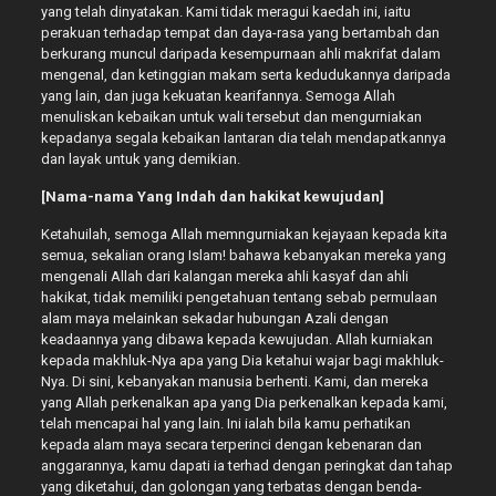
yang telah dinyatakan. Kami tidak meragui kaedah ini, iaitu
perakuan terhadap tempat dan daya-rasa yang bertambah dan
berkurang muncul daripada kesempurnaan ahli makrifat dalam
mengenal, dan ketinggian makam serta kedudukannya daripada
yang lain, dan juga kekuatan kearifannya. Semoga Allah
menuliskan kebaikan untuk wali tersebut dan mengurniakan
kepadanya segala kebaikan lantaran dia telah mendapatkannya
dan layak untuk yang demikian.
[Nama-nama Yang Indah dan hakikat kewujudan]
Ketahuilah, semoga Allah memngurniakan kejayaan kepada kita
semua, sekalian orang Islam! bahawa kebanyakan mereka yang
mengenali Allah dari kalangan mereka ahli kasyaf dan ahli
hakikat, tidak memiliki pengetahuan tentang sebab permulaan
alam maya melainkan sekadar hubungan Azali dengan
keadaannya yang dibawa kepada kewujudan. Allah kurniakan
kepada makhluk-Nya apa yang Dia ketahui wajar bagi makhluk-
Nya. Di sini, kebanyakan manusia berhenti. Kami, dan mereka
yang Allah perkenalkan apa yang Dia perkenalkan kepada kami,
telah mencapai hal yang lain. Ini ialah bila kamu perhatikan
kepada alam maya secara terperinci dengan kebenaran dan
anggarannya, kamu dapati ia terhad dengan peringkat dan tahap
yang diketahui, dan golongan yang terbatas dengan benda-