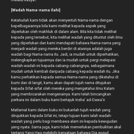
[Wadah Nama-nama Ilahi]
Ketahuilah kami tidak akan menyentuh Nama-nama dengan
kepelbagaiannya bila kami melihat kepada aspek yang
diperlukan oleh makhluk di dalam alam. Bila kita tidak melihat
kepada yang tersebut, kita melihat wadah yang dituntut oleh ilmu
yang diperlukan dan kami mendapati bahawa Nama-nama yang
menjadi wadah yang mereka berdiri di atasnya adalah juga
wadah bagi Nama-nama itu. Jadi, ia mudah untuk diperhatikan,
melengkapkan tujuannya dan ia mudah untuk pergi melepasi
wadah-wadah ini kepada cabang-cabangnya, sebagaimana
mudah untuk kembali daripada cabang kepada wadah itu. Jika
kamu perhatikan kepada semua Nama-nama yang diketahui di
bumi dan di langit, kamu akan dapati tujuh nama ditujukan
kepada Sifat-sifat oleh mereka yang mengetahui ilmu Kalam
yang membicarakan mengenainya. Kami telah bincangkan
perkara ini dalam buku kami bertajuk Insha’ ad-Dawa’ir.
Matlamat kami dalam buku ini bukanlah tujuh wadah yang
dirujukkan kepada Sifat ini, tetapi tujuan kami ialah wadah-
wadah yang perlu bagi membawa alam ini kepada kewujudan
yang nyata. Sama juga, kami tidak memerlukan pembuktian akal
tentang Yang Haq melebihi kenyataan bahawa Dia wujud,