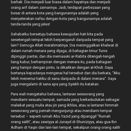
berhak. Dia menjadi luar biasa dalam hayatnya dan menjadi
orang arif dalam zamannya. Jadi, terdapat perbezaan yang
besar di antara kota yang bangunannya adalah yeng
menyelerakan nafsu dengan kota yang bangunannya adalah
tanda-tanda yang jelas!
Sahabatku bersetuju bahawa kewujudan hati kita pada
sesetengah tempat lebih berpengaruh daripada tempat yang
lain? Semoga Allah merahmatinya. Dia meninggalkan khalwat di
dalam rumah menara yang dijaga, di bahagian timur Tunis
dipinggir pantai, dan dia memasuki ar-Rabita ditengah-tengah
liang kubur, berhampiran dengan menara itu, pada bahagian
yang hampir dengan pintu. Ia dikaitkan dengan al-Khidr. Saya
bertanya kepadanya mengenai hal tersebut dan dia berkata, “Aku
lebih menemui hatiku di sana daripada di dalam menara”. Saya
juga mengalami di sana apa yang Syeikh itu katakan.
Para wali mengetahui bahawa, lantaran seseorang yang
mendiami sesuatu tempat, samada yang berkedudukan sebagai
malaikat yang mulia atau jin yang ikhlas, atau ia lantaran himmah
seseorang yang pernah mengunjungi atau mendiami tempat
tersebut – seperti rumah Abu Yazid yang dipanggil “Rumah
orang salih”, atau zawiyya al-Junayd di Shuniziyya, atau gua Ibn
Adham di Yaqin dan lain-lain tempat, sekalipun orang-orang salih