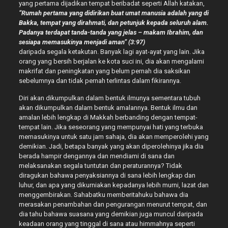
yang pertama dijadikan tempat beribadat seperti Allah katakan,
“Rumah pertama yang didirikan buat umat manusia adalah yang di
Bakka, tempat yang dirahmati, dan petunjuk kepada seluruh alam.
Padanya terdapat tanda-tanda yang jelas – makam Ibrahim, dan
sesiapa memasukinya menjadi aman” (3:97)
daripada segala ketakutan. Banyak lagi ayat-ayat yang lain. Jika
orang yang bersih berjalan ke kota suci ini, dia akan mengalami
makrifat dan peningkatan yang belum pernah dia saksikan
sebelumnya dan tidak pernah terlintas dalam fikirannya.
Diri akan dikumpulkan dalam bentuk ilmunya sementara tubuh
akan dikumpulkan dalam bentuk amalannya. Bentuk ilmu dan
amalan lebih lengkap di Makkah berbanding dengan tempat-
tempat lain. Jika seseorang yang mempunyai hati yang terbuka
memasukinya untuk satu jam sahaja, dia akan memperolehi yang
demikian. Jadi, betapa banyak yang akan diperolehinya jika dia
berada hampir dengannya dan mendiami di sana dan
melaksanakan segala tuntutan dan peraturannya? Tidak
diragukan bahawa penyaksiannya di sana lebih lengkap dan
luhur, dan apa yang dikurniakan kepadanya lebih murni, lazat dan
menggembirakan. Sahabatku memberitahuku bahawa dia
merasakan penambahan dan pengurangan menurut tempat, dan
dia tahu bahawa suasana yang demikian juga muncul daripada
keadaan orang yang tinggal di sana atau himmahnya seperti