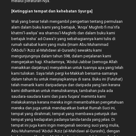
melalui peraturan-Nya.
[Ketinggian tempat dan kehebatan Syurga]
Wali yang benar telah mengambil pengertian tentang permulaan
alam dalam buku kami yang bertajuk, ‘Anqa’ Mughrib fi ma’rifa
khatmi’l-awliya’ wa shamsu’l-Maghrib dan dalam buku kami
bertajuk Insha’ ad-Dawa’ir yang sebahagiannya kami tulis di
rumah sahabat kami yang mulia (Imam Abu Muhammad
ÔAbdu’l-‘Aziz al-Mahdawi al-Qurashi) sewaktu kami
mengunjunginya dalam tahun 598, dalam perjalanan kami
mengerjakan hajji. Khadamnya, ‘Abdul-Jabbar (semoga Allah
menaikkan darjatnya) menyalinkan untuk tuannya apa yang telah
kami tuliskan. Saya telah pergi ke Makkah bersama-samanya
dalam tahun itu untuk menyiapkannya di sana. Buku ini (Futuhat)
telah menarik kami daripadanya dan daripada yang lain kerana
kami diilhamkan untuk menuliskannya, tambahan pula ada
saudara-saudara kami dan para fuqara’ meminta kami
melakukannya kerana mereka ingin menambahkan pengetahuan
mereka dan juga untuk mendapatkan berkat Rumah Suci ini,
tempat yang dirahmati, tempat yang membawa petunjuk dan
tempat yang kedapatan padanya tanda-tanda yang jelas. Di
tempat ini juga kami ingin mengenali seorang suci yang mulia,
Abu Muhammad ‘Abdul-‘Aziz (al-Mahdawi al-Qurashi), dengan