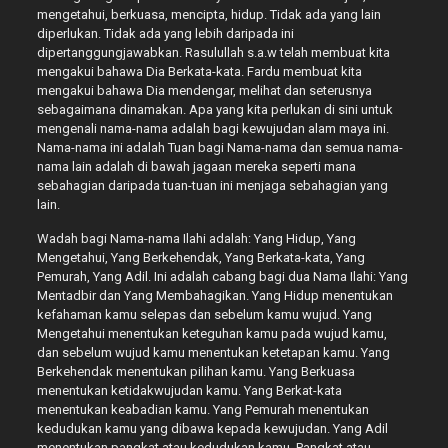
mengetahui, berkuasa, mencipta, hidup. Tidak ada yang lain
diperlukan. Tidak ada yang lebih daripada ini
dipertanggungjawabkan. Rasulullah s.a.w telah membuat kita
mengakui bahawa Dia Berkata-kata. Fardu membuat kita
mengakui bahawa Dia mendengar, melihat dan seterusnya
sebagaimana dinamakan. Apa yang kita perlukan di sini untuk
mengenali nama-nama adalah bagi kewujudan alam maya ini.
Nama-nama ini adalah Tuan bagi Nama-nama dan semua nama-
nama lain adalah di bawah jagaan mereka seperti mana
sebahagian daripada tuan-tuan ini menjaga sebahagian yang
lain.
Wadah bagi Nama-nama Ilahi adalah: Yang Hidup, Yang
Mengetahui, Yang Berkehendak, Yang Berkata-kata, Yang
Pemurah, Yang Adil. Ini adalah cabang bagi dua Nama Ilahi: Yang
Mentadbir dan Yang Membahagikan. Yang Hidup menentukan
kefahaman kamu selepas dan sebelum kamu wujud. Yang
Mengetahui menentukan keteguhan kamu pada wujud kamu,
dan sebelum wujud kamu menentukan ketetapan kamu. Yang
Berkehendak menentukan pilihan kamu. Yang Berkuasa
menentukan ketidakwujudan kamu. Yang Berkat-kata
menentukan keabadian kamu. Yang Pemurah menentukan
kedudukan kamu yang dibawa kepada kewujudan. Yang Adil
menentukan pangkat atau kedudukan kamu. Pangkat atau