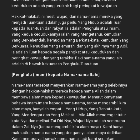
kedudukan adalah yang terakhir bagi peringkat kewujudan.
Hakikat-hakikat ini mesti wujud, dan nama-nama mereka yang
menjadi Tuan-tuan adalah juga perlu. Yang Hidup adalah Tuan
kepada Tuan-tuan dan rakyat. Ia adalah Penghulu atau Imam.
Yang kedua kedudukannya ialah Yang Mengetahui, kemudian
Yang Berkehendak, kemudian Yang Berkata-kata, kemudian Yang
Berkuasa, kemudian Yang Pemurah, dan yang akhirnya Yang Adil.
Ia adalah Tuan kepada segala pangkat atau kedudukan dan
peringkat kewujudan yang terakhir. Baki nama-nama yang lain
adalah di bawah kekuasaan Penghulu-Tuan-tuan.
[Penghulu (Imam) kepada Nama-nama Ilahi]
Nama-nama tersebut menyerahkan Nama-nama yang selebihnya
dengan hakikat-hakikat mereka kepada nama Allah dalam
membawa alam maya kepada kewujudan. Menurut kenyataan
bahawa Imam-imam kepada nama-nama, tanpa mengambil kira
alam maya, hanyalah empat – Yang Hidup, Yang Berkata-kata,
Yang Mendengar dan Yang Melihat – bila Allah mendengar tutur-
kata-Nya dan melihat Zat Diri-Nya, Wujud-Nya adalah sempurna
dalam Zat-Nya (tanpa mengambil kira alam maya). Kami hanya
maksudkan nama-nama yang dengannya alam maya didirikan.
Kami mempunyai banyak nama-nama, jadi kami serahkan