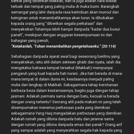
berkat yang diberikan Makkah, dan ia juga adalah cara ibadat
terbaik dan tempat yang paling mulia di muka bumi. Barangkali
semangat yang lahir daripada rasa kerinduan akan muncul dan
keinginan untuk menambahkannya akan turun. Ia dibukakan
kepada orang yang “diberikan segala perkataan” dan
menyaksikan Tuhannya lebih hampir daripada “kadar dua busur
panah”, meskipun dengan anggaran kesempurnaan ini dan
bahagian yang penuh,
“Katakanlah, ‘Tuhan menambahkan pengetahuanku.” (20:114)
Sebahagian daripada syarat awal bagi seseorang berilmu yang
menyaksikan, iaitu ahli dalam setesen ghaib dan nyata, ialah dia
mengetahui bahawa tempat tersebut (Makkah) mempunyai
pengaruh yang kuat kepada hati nurani. Jika hati berada di mana-
mana tempat di dalam dunia ini, keadaannya menjadi paling
mulia dan lengkap di Makkah. Sebagaimana tahap kerohanian
berbeza-beza dalam keutamaannya, begitu juga dengan tahap
jasmani. Adakah permata sama dengan batu, kecuali ia berada
dengan orang tertentu? Seorang ahli pada makam ini yang telah
disempurnakan menemui perbezaan pada yang demikian
sebagaimana Yang Haq mengadakan perbezaan yang demikian.
Adakah rumah yang dibina daripada batu dan jeramai sama
dengan rumah yang dibina daripada emas dan perak? Orang arif
yang sampai adalah yang menyerahkan segala hak kepada yang