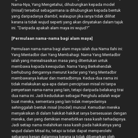
Nama-Nya, Yang Mengetahui, dihubungkan kepada model
(misal) tersebut sebagaimana ia dihubungkan kepada bentuk
yang daripadanya diambil, walaupun jika ianya tidak dilihat
kerana ia tidak wujud seperti yang akan dinyatakan dalam tajuk
ini. “Daripada apakah alam maya ini wujud?”
[Permulaan nama-nama bagi alam maya]
Permulaan nama-nama bagi alam maya ialah dua Nama Ilahi ini:
Yang Mentadbir dan Yang Membahagi. Nama Yang Mentadbir
ialah yang merealisasikan masa yang ditentukan untuk
membawa kepada kewujudan. Nama Yang Berkehendak
berhubung dengannya menurut kadar yang Yang Mentadbir
membawanya keluar dan mentadbirnya. Kedua-dua nama ini
tidak melakukan apa-apa dalam penciptaan misal ini tanpa
penyertaan nama-nama yang lain, tetapi daripada belakang tirai
dua nama ini. Jadi kedudukan sebagai Penghulu adalah wajar
buat mereka, sementara yang lain tidak menyedarinya
sehinggalah bentuk misal (model) muncul. Kemudian mereka
menyaksikan di dalam hakikat-hakikat ianya bersesuaian dengan
mereka, dan yang demikian menerbitkan rasa kasih terhadapnya.
Jadi setiap nama melahirkan rasa kasih pada hakikatnya yang
wujud dalam Misal itu, tetapi ia tidak dapat memperolehi
sebarang kesan dalamnya kerana ia tidak dibenarkan oleh