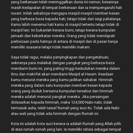
yang berkenaan telah meninggalkan dunia ini namun, kesannya
masih kedapatan di tempat berkenaan dan ia mempengaruhi hati
nurani. Inilah sebabnya mengapa masjid-masjid memberi kesan
yang berbeza-beza kepada hati, tetapi tidak dari segi pahalanya.
Kamu lebih menemui hati kamu di masjid tertentu tetapi tidak di
masjid lain. Ini bukanlah kerana bumi, tetapi kerana kumpulan
jemaah dan keberkatan mereka. Orang yang tidak mendapati
perbezaan pada hatinya di antara di masjid dan di pasar hanya
memiliki suasana tetapi tidak memiliki makam.
Saya tidak ragui, melalui penyingkapan dan pengetahuan,
sekiranya para malaikat dengan pangkat yang berbeza-beza
mendiami bumi ini, yang paling tinggi kedudukan mereka dalam
ilmu dan makrifat akan mendiami Masjid al-Haram. Keadaan
kamu menurut mereka yang kamu jadikan sahabat. Himmah
mereka yang dalam satu kumpulan memberi kesan kepada
orang yang duduk bersama kumpulan tersebut dan himmah
mereka adalah menurut pangkat mereka. Jika persaingan
didasarkan kepada himmah, maka 124,000 Nabi-nabi, tidak
termasuk aulia, telah tawaf Rumah yang suci itu. Tidak ada Nabi
atau wali yang tidak ada himmah dengan Rumah ini.
Kota ini adalah kota suci kerana ia adalah Rumah yang Allah pilih
di atas rumah-rumah yang lain. Ia memiliki rahsia sebagai tempat