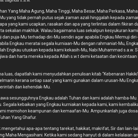
at baginda s.a.w.
, Tuhan Yang Maha Agung, Maha Tinggi, Maha Besar, Maha Perkasa, Mah
n-Mu yang tidak pernah putus sejak zaman azali hinggalah kepada zama
pa yang kami ucapkan, rasakan dan apa yang terlintas dalam fikiran 
ta sekalian makhluk. Walau bagaimana luas sekalipun kesyukuran kami
 dan puja-Mu terhadap diri-Mu sendiri agar apabila Engkau Memuji dir
bila Engkau meratai segala kurniaan-Mu dengan rahmaniat-Mu, Engka
ah Engkau utuskan kepada kami kekasih-Mu, Nabi Muhammad s.a.w. Sel
iwa dan harta mereka kepada Allah s.w.t demi ketaatan dan kecintaan 
 luas, dapatlah kami menyudahkan penulisan kitab “Kebenaran Hakiki” 
u kelmarin kerana setiap saat yang kami gunakan dalam urusan-Mu Eng
perintah dan kehendak-Mu.
awa sesungguhnya Engkau adalah Tuhan dan kami adalah hamba-Mu. Ap
u. Segala kebaikan yang Engkau kurniakan kepada kami, kami kembali
i. Kami memohon keampunan dan kemaafan-Mu. Ampunkanlah juga dosa
Tuhan Yang Ghafur.
engetahui apa-apa tentang tarekat, hakikat, makrifat, Sir dan lain-la
ang Maha Mengasihani. Ketika kami sedang hanyut di dalam kelalaian