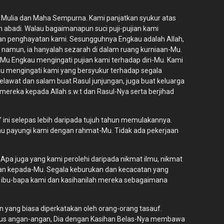
a Mulia dan Maha Sempurna. Kami panjatkan syukur atas
n abadi. Walau bagaimanapun suci puji-pujian kami
dan penghayatan kami. Sesungguhnya Engkau adalah Allah,
 namun, ia hanyalah sezarah di dalam ruang kurniaan-Mu.
i-Mu Engkau mengingati pujian kami terhadap diri-Mu. Kami
u mengingati kami yang bersyukur terhadap segala
awat dan salam buat Rasul junjungan, juga buat keluarga
mereka kepada Allah s.w.t dan Rasul-Nya serta berjihad
ini selepas lebih daripada tujuh tahun memulakannya.
kau payungi kami dengan rahmat-Mu. Tidak ada pekerjaan
a juga yang kami perolehi daripada nikmat ilmu, nikmat
kan kepada-Mu. Segala keburukan dan kecacatan yang
 ibu-bapa kami dan kasihanilah mereka sebagaimana
in yang biasa diperkatakan oleh orang-orang tasauf.
 arus angan-angan, Dia dengan Kasihan Belas-Nya membawa