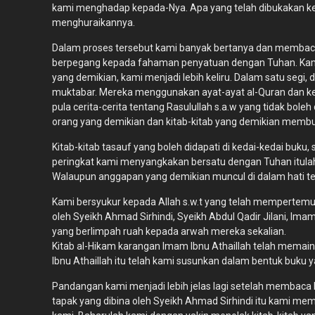
kami menghadap kepada-Nya. Apa yang telah dibukakan k
menghuraikannya.
Dalam proses tersebut kami banyak bertanya dan membac
berpegang kepada fahaman penyatuan dengan Tuhan. Kami t
yang demikian, kami menjadi lebih keliru. Dalam satu segi
muktabar. Mereka menggunakan ayat-ayat al-Quran dan kesa
pula cerita-cerita tentang Rasulullah s.a.w yang tidak bo
orang yang demikian dan kitab-kitab yang demikian membua
Kitab-kitab tasauf yang boleh didapati di kedai-kedai bu
peringkat kami menyangkakan bersatu dengan Tuhan itulah 
Walaupun anggapan yang demikian muncul di dalam hati te
Kami bersyukur kepada Allah s.w.t yang telah mempertem
oleh Syeikh Ahmad Sirhindi, Syeikh Abdul Qadir Jilani, Im
yang berlimpah ruah kepada arwah mereka sekalian.
Kitab al-Hikam karangan Imam Ibnu Athaillah telah memai
Ibnu Athaillah itu telah kami susunkan dalam bentuk buku y
Pandangan kami menjadi lebih jelas lagi setelah membaca 
tapak yang dibina oleh Syeikh Ahmad Sirhindi itu kami me