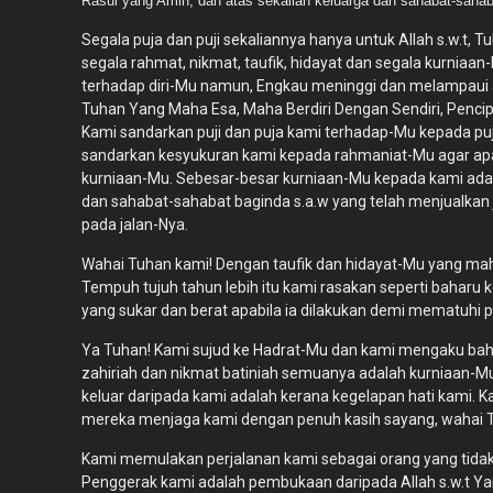
Rasul yang Amin, dan atas sekalian keluarga dan sahabat-sahab
Segala puja dan puji sekaliannya hanya untuk Allah s.w.t
segala rahmat, nikmat, taufik, hidayat dan segala kurniaa
terhadap diri-Mu namun, Engkau meninggi dan melampaui a
Tuhan Yang Maha Esa, Maha Berdiri Dengan Sendiri, Pencip
Kami sandarkan puji dan puja kami terhadap-Mu kepada puji
sandarkan kesyukuran kami kepada rahmaniat-Mu agar apa
kurniaan-Mu. Sebesar-besar kurniaan-Mu kepada kami adal
dan sahabat-sahabat baginda s.a.w yang telah menjualkan j
pada jalan-Nya.
Wahai Tuhan kami! Dengan taufik dan hidayat-Mu yang maha
Tempuh tujuh tahun lebih itu kami rasakan seperti bahar
yang sukar dan berat apabila ia dilakukan demi mematuhi 
Ya Tuhan! Kami sujud ke Hadrat-Mu dan kami mengaku bah
zahiriah dan nikmat batiniah semuanya adalah kurniaan-M
keluar daripada kami adalah kerana kegelapan hati kam
mereka menjaga kami dengan penuh kasih sayang, wahai 
Kami memulakan perjalanan kami sebagai orang yang tidak m
Penggerak kami adalah pembukaan daripada Allah s.w.t Y