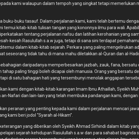
epada kami walaupun dalam tempoh yang singkat tetapi memerlukan m
a buku-buku tasauf. Dalam perjalanan kami, kami telah bertemu de
emui kitab-kitab tulisan tangan yang kononnya ilmu para wali. Apabi
, diperkatakan tentang perjalanan nafsu dan latihan kerohanian yang 
h-kesah Rasulullah s.a.w juga, tetapi di sana sini terdapat pemaham
leh ditemui dalam kitab-kitab sejarah. Perkara yang paling mengeliruka
t seseorang tidak tahu di mana mahu diletakkan al-Quran dan al-Hadi
ku, sebahagian daripadanya memperbesarkan jazbah, zauk, fana, bersa
tahap paling tinggi boleh dicapai oleh manusia. Orang yang bersatu d
tapi di satu bahagian hati yang tersembunyi menolak anggapan tersebu
ukan kami dengan kitab-kitab karangan Imam Ibnu Athaillah, Syeikh 
am an-Nafari dan lain-lain yang telah membuka pandangan kami, dengan 
nkan peranan yang penting kepada kami dalam perjalanan mencari jaw
ang kami beri jodol “Syarah al-Hikam”.
keterangan yang diberikan oleh Syeikh Ahmad Sirhindi dalam kitab ya
mpelajari sejarah kehidupan Rasulullah s.a.w dan para sahabat bagind