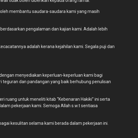
ali tidak boleh diberikan kepada orang ramai.
a boleh membantu saudara-saudara kami yang masih
 berdasarkan pengalaman dan kajian kami. Adalah lebih
kecacatannya adalah kerana kejahilan kami. Segala puji dan
mi dengan menyediakan keperluan-keperluan kami bagi
i teguran dan pandangan yang baik berhubung penulisan
 ruang untuk meneliti kitab “Kebenaran Hakiki” ini serta
lam pekerjaan kami. Semoga Allah s.w.t sentiasa
agai kesulitan selama kami berada dalam pekerjaan ini.