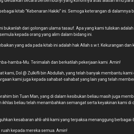
g diedarkan secara bersembunyi yang kononnya atas alasan ilmu para w
 sebagai kitab “Kebenaran Hakiki” ini. Semoga keterangan di dalamny
 bukanlah dari golongan ulama tasauf. Apa yang kami tuliskan adalah
 semula kepada orang yang alim dalam bidang ini.
baikan yang ada pada kitab ini adalah hak Allah s.w.t. Kekurangan dan 
a-hamba-Mu. Terimalah dan berkatilah pekerjaan kami. Amin!
at kami, Dol @ Zulkifli bin Abdullah, yang telah banyak membantu ka
rgaan kami juga kepada sahabat-sahabat yang lain yang telah member
rahim bin Tuan Man, yang di dalam kesibukan beliau masih juga memberi
khlas beliau telah menambahkan semangat serta keyakinan kami di da
guhkan kesabaran ahli-ahli kami yang terpaksa menanggung berbagai-b
h ruah kepada mereka semua. Amin!