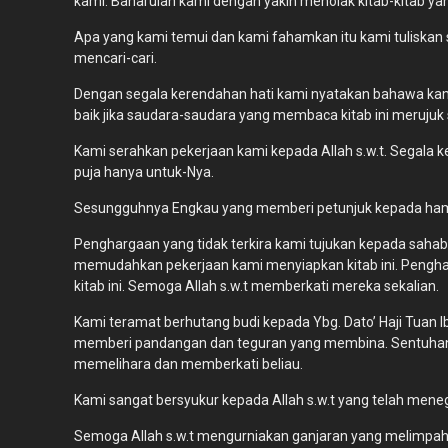
kami. Baharulah kami dengan yakin menolak kitab-kitab yan
Apa yang kami temui dan kami fahamkan itu kami tuliskan
mencari-cari.
Dengan segala kerendahan hati kami nyatakan bahawa kami
baik jika saudara-saudara yang membaca kitab ini merujuk
Kami serahkan pekerjaan kami kepada Allah s.w.t. Segala ke
puja hanya untuk-Nya.
Sesungguhnya Engkau yang memberi petunjuk kepada hamb
Penghargaan yang tidak terkira kami tujukan kepada sahab
memudahkan pekerjaan kami menyiapkan kitab ini. Pengha
kitab ini. Semoga Allah s.w.t memberkati mereka sekalian.
Kami teramat berhutang budi kepada Ybg. Dato’ Haji Tuan Ib
memberi pandangan dan teguran yang membina. Sentuhan i
memelihara dan memberkati beliau.
Kami sangat bersyukur kepada Allah s.w.t yang telah mene
Semoga Allah s.w.t mengurniakan ganjaran yang melimpa