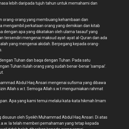
asa lebih daripada tujuh tahun untuk memahami dan
ngan orang-orang yang membuang kehambaan dan
la mengambil perkataan orang yang demikian dan kitab
sama dengan apa yang dikatakan oleh ulama tasauf yang
an tersendiri mengenai maksud ayat-ayat al-Quran dan ada
n adalah yang mengenai akidah. Berpegang kepada orang-
s.
tu dengan Tuhan dan baqa dengan Tuhan. Pada satu
engan Tuhan itulah orang yang sudah benar-benar ‘sampai’.
t.
Muhammad Abdul Haq Ansari mengenai sufisma yang dibawa
izin Allah s.w.t. Semoga Allah s.w.t mengurniakan rahmat
apan. Apa yang kami temui melalui kata-kata hikmah Imam
ng disusun oleh Syeikh Muhammad Abdul Haq Ansari. Di atas
a s.a.w. Ia telah memberi pemahaman yang tetap kepada