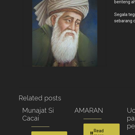
benteng ah
Segala teg
sebarang 
Related posts
Munajat Si
AMARAN
Uc
Cacai
pa
p
Read