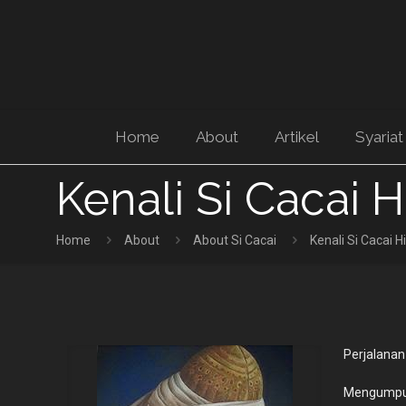
Home
About
Artikel
Syariat
Kenali Si Cacai H
Home
About
About Si Cacai
Kenali Si Cacai H
Perjalanan
Mengumpul