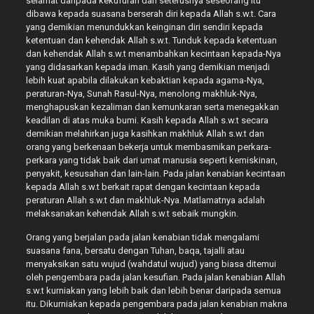
selamat daripada kekufuran dan seterusnya seseorang itu
dibawa kepada suasana berserah diri kepada Allah s.w.t. Cara
yang demikian menundukkan keinginan diri sendiri kepada
ketentuan dan kehendak Allah s.w.t. Tunduk kepada ketentuan
dan kehendak Allah s.w.t menambahkan kecintaan kepada-Nya
yang didasarkan kepada iman. Kasih yang demikian menjadi
lebih kuat apabila dilakukan kebaktian kepada agama-Nya,
peraturan-Nya, Sunah Rasul-Nya, menolong makhluk-Nya,
menghapuskan kezaliman dan kemunkaran serta menegakkan
keadilan di atas muka bumi. Kasih kepada Allah s.w.t secara
demikian melahirkan juga kasihkan makhluk Allah s.w.t dan
orang yang berkenaan bekerja untuk membasmikan perkara-
perkara yang tidak baik dari umat manusia seperti kemiskinan,
penyakit, kesusahan dan lain-lain. Pada jalan kenabian kecintaan
kepada Allah s.w.t berkait rapat dengan kecintaan kepada
peraturan Allah s.w.t dan makhluk-Nya. Matlamatnya adalah
melaksanakan kehendak Allah s.w.t sebaik mungkin.
Orang yang berjalan pada jalan kenabian tidak mengalami
suasana fana, bersatu dengan Tuhan, baqa, tajalli atau
menyaksikan satu wujud (wahdatul wujud) yang biasa ditemui
oleh pengembara pada jalan kesufian. Pada jalan kenabian Allah
s.w.t kurniakan yang lebih baik dan lebih benar daripada semua
itu. Dikurniakan kepada pengembara pada jalan kenabian makna