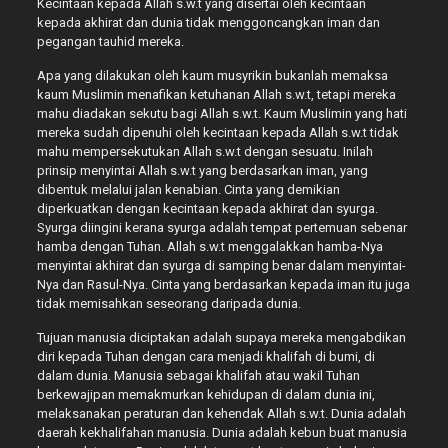
Kecintaan kepada Allah s.w.t yang disertai oleh kecintaan
kepada akhirat dan dunia tidak menggoncangkan iman dan
pegangan tauhid mereka.
Apa yang dilakukan oleh kaum musyrikin bukanlah memaksa
kaum Muslimin menafikan ketuhanan Allah s.w.t, tetapi mereka
mahu diadakan sekutu bagi Allah s.w.t. Kaum Muslimin yang hati
mereka sudah dipenuhi oleh kecintaan kepada Allah s.w.t tidak
mahu mempersekutukan Allah s.w.t dengan sesuatu. Inilah
prinsip menyintai Allah s.w.t yang berdasarkan iman, yang
dibentuk melalui jalan kenabian. Cinta yang demikian
diperkuatkan dengan kecintaan kepada akhirat dan syurga.
Syurga diingini kerana syurga adalah tempat pertemuan sebenar
hamba dengan Tuhan. Allah s.w.t menggalakkan hamba-Nya
menyintai akhirat dan syurga di samping benar dalam menyintai-
Nya dan Rasul-Nya. Cinta yang berdasarkan kepada iman itu juga
tidak memisahkan seseorang daripada dunia.
Tujuan manusia diciptakan adalah supaya mereka mengabdikan
diri kepada Tuhan dengan cara menjadi khalifah di bumi, di
dalam dunia. Manusia sebagai khalifah atau wakil Tuhan
berkewajipan memakmurkan kehidupan di dalam dunia ini,
melaksanakan peraturan dan kehendak Allah s.w.t. Dunia adalah
daerah kekhalifahan manusia. Dunia adalah kebun buat manusia