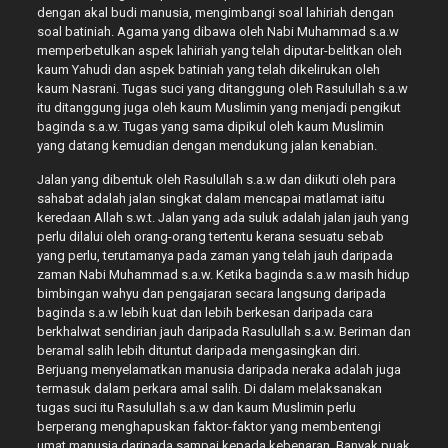
dengan akal budi manusia, mengimbangi soal lahiriah dengan
soal batiniah. Agama yang dibawa oleh Nabi Muhammad s.a.w
memperbetulkan aspek lahiriah yang telah diputar-belitkan oleh
kaum Yahudi dan aspek batiniah yang telah dikelirukan oleh
kaum Nasrani. Tugas suci yang ditanggung oleh Rasulullah s.a.w
itu ditanggung juga oleh kaum Muslimin yang menjadi pengikut
baginda s.a.w. Tugas yang sama dipikul oleh kaum Muslimin
yang datang kemudian dengan mendukung jalan kenabian.
Jalan yang dibentuk oleh Rasulullah s.a.w dan diikuti oleh para
sahabat adalah jalan singkat dalam mencapai matlamat iaitu
keredaan Allah s.w.t. Jalan yang ada suluk adalah jalan jauh yang
perlu dilalui oleh orang-orang tertentu kerana sesuatu sebab
yang perlu, terutamanya pada zaman yang telah jauh daripada
zaman Nabi Muhammad s.a.w. Ketika baginda s.a.w masih hidup
bimbingan wahyu dan pengajaran secara langsung daripada
baginda s.a.w lebih kuat dan lebih berkesan daripada cara
berkhalwat sendirian jauh daripada Rasulullah s.a.w. Beriman dan
beramal salih lebih dituntut daripada mengasingkan diri.
Berjuang menyelamatkan manusia daripada neraka adalah juga
termasuk dalam perkara amal salih. Di dalam melaksanakan
tugas suci itu Rasulullah s.a.w dan kaum Muslimin perlu
berperang menghapuskan faktor-faktor yang membentengi
umat manusia daripada sampai kepada kebenaran. Banyak puak