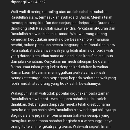
dipanggil wali Allah?
Wali-wali di peringkat paling atas adalah sahabat-sahabat
Rasulullah s.a.w, termasuklah syuhada di Badar. Mereka telah
mendapat pengiktirafan dan sanjungan daripada al-Quran dan
disokong oleh Rasulullah s.a.w sendiri. Perkataan al-Quran dan
Rasulullah s.a.w adalah muktamad. Wali-wali yang datang
kemudian kedudukan mereka diperbesarkan oleh manusia
sendiri, bukan perakuan secara langsung oleh Rasulullah s.a.w.
Para sahabat adalah wali-wali yang lebih utama daripada wali
yang datang kemudian sama ada dari jalan kesufian atau pun
dari jalan kenabian. Kenyataan ini mesti dihunjam ke dalam
fikiran umat Islam yang keliru dengan kedudukan kewalian.
Ramai kaum Muslimin meninggalkan perkataan wali-wali
peringkat tertinggi dan berpegang kepada perkataan wali yang
lebih rendah atau orang yang tidak sahih kewaliannya.
Walaupun istilah wali tidak popular digunakan pada zaman
Rasulullah s.a.w tetapi kewalian para sahabat tidak boleh
dinafikan. Sebahagian daripada mereka telah disebut nama
mereka dengan sahih oleh Rasulullah s.a.w sebagai ahli syurga.
Baginda s.a.w juga memberi jaminan bahawa sesiapa yang
mengikuti mana-mana sahabat baginda s.a.w sesungguhnya
orang itu telah mengikuti yang benar. Wali-wali seperti Imam