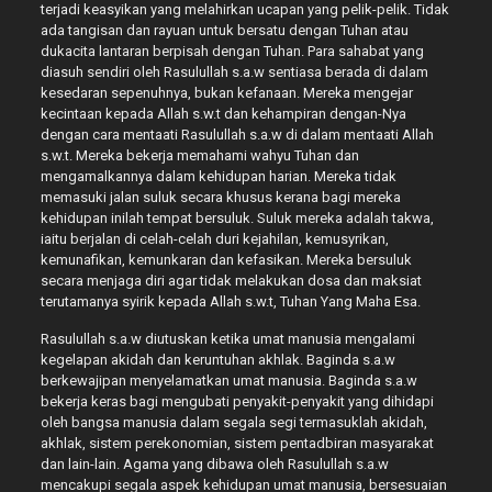
terjadi keasyikan yang melahirkan ucapan yang pelik-pelik. Tidak
ada tangisan dan rayuan untuk bersatu dengan Tuhan atau
dukacita lantaran berpisah dengan Tuhan. Para sahabat yang
diasuh sendiri oleh Rasulullah s.a.w sentiasa berada di dalam
kesedaran sepenuhnya, bukan kefanaan. Mereka mengejar
kecintaan kepada Allah s.w.t dan kehampiran dengan-Nya
dengan cara mentaati Rasulullah s.a.w di dalam mentaati Allah
s.w.t. Mereka bekerja memahami wahyu Tuhan dan
mengamalkannya dalam kehidupan harian. Mereka tidak
memasuki jalan suluk secara khusus kerana bagi mereka
kehidupan inilah tempat bersuluk. Suluk mereka adalah takwa,
iaitu berjalan di celah-celah duri kejahilan, kemusyrikan,
kemunafikan, kemunkaran dan kefasikan. Mereka bersuluk
secara menjaga diri agar tidak melakukan dosa dan maksiat
terutamanya syirik kepada Allah s.w.t, Tuhan Yang Maha Esa.
Rasulullah s.a.w diutuskan ketika umat manusia mengalami
kegelapan akidah dan keruntuhan akhlak. Baginda s.a.w
berkewajipan menyelamatkan umat manusia. Baginda s.a.w
bekerja keras bagi mengubati penyakit-penyakit yang dihidapi
oleh bangsa manusia dalam segala segi termasuklah akidah,
akhlak, sistem perekonomian, sistem pentadbiran masyarakat
dan lain-lain. Agama yang dibawa oleh Rasulullah s.a.w
mencakupi segala aspek kehidupan umat manusia, bersesuaian