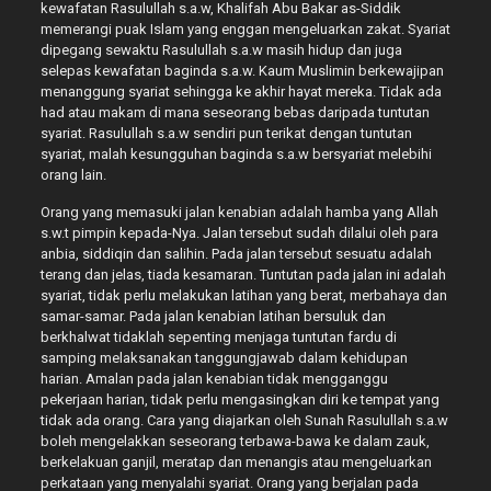
kewafatan Rasulullah s.a.w, Khalifah Abu Bakar as-Siddik
memerangi puak Islam yang enggan mengeluarkan zakat. Syariat
dipegang sewaktu Rasulullah s.a.w masih hidup dan juga
selepas kewafatan baginda s.a.w. Kaum Muslimin berkewajipan
menanggung syariat sehingga ke akhir hayat mereka. Tidak ada
had atau makam di mana seseorang bebas daripada tuntutan
syariat. Rasulullah s.a.w sendiri pun terikat dengan tuntutan
syariat, malah kesungguhan baginda s.a.w bersyariat melebihi
orang lain.
Orang yang memasuki jalan kenabian adalah hamba yang Allah
s.w.t pimpin kepada-Nya. Jalan tersebut sudah dilalui oleh para
anbia, siddiqin dan salihin. Pada jalan tersebut sesuatu adalah
terang dan jelas, tiada kesamaran. Tuntutan pada jalan ini adalah
syariat, tidak perlu melakukan latihan yang berat, merbahaya dan
samar-samar. Pada jalan kenabian latihan bersuluk dan
berkhalwat tidaklah sepenting menjaga tuntutan fardu di
samping melaksanakan tanggungjawab dalam kehidupan
harian. Amalan pada jalan kenabian tidak mengganggu
pekerjaan harian, tidak perlu mengasingkan diri ke tempat yang
tidak ada orang. Cara yang diajarkan oleh Sunah Rasulullah s.a.w
boleh mengelakkan seseorang terbawa-bawa ke dalam zauk,
berkelakuan ganjil, meratap dan menangis atau mengeluarkan
perkataan yang menyalahi syariat. Orang yang berjalan pada