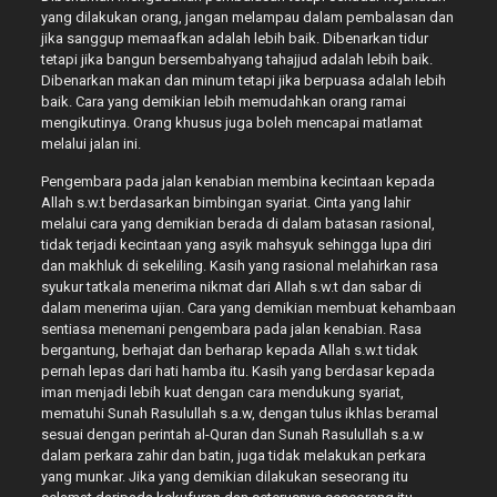
yang dilakukan orang, jangan melampau dalam pembalasan dan
jika sanggup memaafkan adalah lebih baik. Dibenarkan tidur
tetapi jika bangun bersembahyang tahajjud adalah lebih baik.
Dibenarkan makan dan minum tetapi jika berpuasa adalah lebih
baik. Cara yang demikian lebih memudahkan orang ramai
mengikutinya. Orang khusus juga boleh mencapai matlamat
melalui jalan ini.
Pengembara pada jalan kenabian membina kecintaan kepada
Allah s.w.t berdasarkan bimbingan syariat. Cinta yang lahir
melalui cara yang demikian berada di dalam batasan rasional,
tidak terjadi kecintaan yang asyik mahsyuk sehingga lupa diri
dan makhluk di sekeliling. Kasih yang rasional melahirkan rasa
syukur tatkala menerima nikmat dari Allah s.w.t dan sabar di
dalam menerima ujian. Cara yang demikian membuat kehambaan
sentiasa menemani pengembara pada jalan kenabian. Rasa
bergantung, berhajat dan berharap kepada Allah s.w.t tidak
pernah lepas dari hati hamba itu. Kasih yang berdasar kepada
iman menjadi lebih kuat dengan cara mendukung syariat,
mematuhi Sunah Rasulullah s.a.w, dengan tulus ikhlas beramal
sesuai dengan perintah al-Quran dan Sunah Rasulullah s.a.w
dalam perkara zahir dan batin, juga tidak melakukan perkara
yang munkar. Jika yang demikian dilakukan seseorang itu