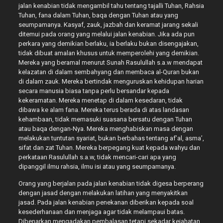
jalan kenabian tidak mengambil tahu tentang tajalli Tuhan, Rahsia
Tuhan, fana dalam Tuhan, baqa dengan Tuhan atau yang
seumpamanya. Kasyaf, zauk, jazbah dan keramat jarang sekali
ditemui pada orang yang melalui jalan kenabian. Jika ada pun
perkara yang demikian berlaku, ia berlaku bukan disengajakan,
tidak dibuat amalan khusus untuk memperolehi yang demikian.
Mereka yang beramal menurut Sunah Rasulullah s.a.w mendapat
kelazatan di dalam sembahyang dan membaca al-Quran bukan
di dalam zauk. Mereka bertindak menguruskan kehidupan harian
secara manusia biasa tanpa perlu bersandar kepada
kekeramatan. Mereka menetap di dalam kesedaran, tidak
dibawa ke alam fana. Mereka terus berada di atas landasan
kehambaan, tidak memasuki suasana bersatu dengan Tuhan
atau baqa dengan-Nya. Mereka menghabiskan masa dengan
melakukan tuntutan syariat, bukan berbahas tentang af’al, asma’,
sifat dan zat Tuhan. Mereka berpegang kuat kepada wahyu dan
perkataan Rasulullah s.a.w, tidak mencari-cari apa yang
dipanggil ilmu rahsia, ilmu isi atau yang seumpamanya.
Orang yang berjalan pada jalan kenabian tidak digesa berperang
dengan jasad dengan melakukan latihan yang menyakitkan
jasad. Pada jalan kenabian penekanan diberikan kepada soal
kesederhanaan dan menjaga agar tidak melampaui batas.
Dibenarkan mengadakan pembalasan tetapi sekadar kejahatan