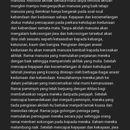
manusia. Revolusi akhlak semata-mata tanpa revolusi akidah
mungkin mampu mengwujudkan manusia yang baik tetapi
manusia yang demikian hanya bergerak pada soal-soal
kebendaan dan keduniaan sahaja. Kejayaan dan kecemerlangan
diukur melalui pencapaian pada perkara kehidupan keduniaan
dan kebendaan semata-mata. Tanpa akidah manusia akan
mengalami kekosongan jiwa dan kekosongan tersebut akan
diisi oleh sesuatu seperti ketaasuban kepada keluarga,
keturunan, kaum dan bangsa. Pengisian dengan anasir
keduniaan itu akan menarik manusia kembali kepada kerosakan
akhlak. Ramai manusia yang memulakan perjalanan mereka
dengan baik sehingga memperolehi akhlak yang mulia. Setelah
mencapai kejayaan dan kecemerlangan di dalam kehidupan
lahiriah jiwanya yang kosong diresapi oleh berbagai-bagai anasir
keduniaan dan kebendaan. Kesudahannya mereka jatuh ke
dalam perlakuan yang mencemarkan nilai murni kemanusiaan.
Ramai pemimpin yang telah berjuang dengan ikhlas bagi
membebaskan negara mereka daripada penjajah. Setelah
mencapai kemerdekaan dan menjadi pemimpin, mereka yang
tiada pengisian akidah itu bertukar menjadi tamak kuasa dan
menindas rakyat. Ramai juga golongan peniaga yang
memulakan perniagaan mereka secara jujur sehingga orang
ramai memberi sokongan padu kepada mereka. Saham mereka
melambung naik. Setelah mencapai kejayaan dan kekayaan, jiwa