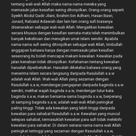
tentang wali-wali Allah maka nama-nama mereka yang
memasuki jalan kesufian sering ditonjolkan. Orang-orang seperti
Syeikh Abdul Qadir Jilani, Ibrahim bin Adham, Hasan Basri,
Junaid, Rabiatul Adawiah dan lain-lain orang sufi biasanya
disenaraikan sebagai wali-wali Allah. Mengaitkan kewalian
secara khusus dengan kesufian semata-mata telah menimbulkan
banyak kekeliruan dan merugikan umat Islam sendiri. Apabila
nama-nama sufi sering ditonjolkan sebagai wali Allah, timbullah
anggapan bahawa hanya dengan memasuki jalan kesufian
seseorang itu boleh mencapai makam kewalian. Kewalian pada
jalan kenabian tidak ditonjolkan. Kefahaman tentang kewalian
haruslah diperbetulkan. Haruslah diketahui bahawa orang yang
menerima Islam secara langsung daripada Rasulullah s.a.w
adalah wali Allah. Wali-wali Allah yang sezaman dengan
Rasulullah s.a.w, mendengar pengajaran daripada baginda s.a.w
sendiri, melihat wajah baginda s.a.w, mendengar tutur-kata
baginda s.a.w, makan bersama-sama baginda s.a.w, berperang
di samping baginda s.a.w, adalah wali-wali Allah peringkat
paling tinggi. Tidak ada kewalian yang lebih tinggi daripada
kewalian para sahabat Rasulullah s.a.w. Kewalian yang muncul
selepas sahabat, termasuklah kewalian para sufi tidak melebihi
kewalian para sahabat. Di dalam senarai nama-nama wali Allah
peringkat tertinggi yang sezaman dengan Rasulullah s.a.w,