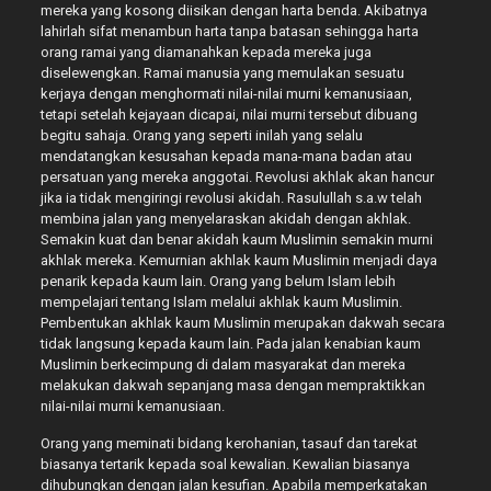
mereka yang kosong diisikan dengan harta benda. Akibatnya
lahirlah sifat menambun harta tanpa batasan sehingga harta
orang ramai yang diamanahkan kepada mereka juga
diselewengkan. Ramai manusia yang memulakan sesuatu
kerjaya dengan menghormati nilai-nilai murni kemanusiaan,
tetapi setelah kejayaan dicapai, nilai murni tersebut dibuang
begitu sahaja. Orang yang seperti inilah yang selalu
mendatangkan kesusahan kepada mana-mana badan atau
persatuan yang mereka anggotai. Revolusi akhlak akan hancur
jika ia tidak mengiringi revolusi akidah. Rasulullah s.a.w telah
membina jalan yang menyelaraskan akidah dengan akhlak.
Semakin kuat dan benar akidah kaum Muslimin semakin murni
akhlak mereka. Kemurnian akhlak kaum Muslimin menjadi daya
penarik kepada kaum lain. Orang yang belum Islam lebih
mempelajari tentang Islam melalui akhlak kaum Muslimin.
Pembentukan akhlak kaum Muslimin merupakan dakwah secara
tidak langsung kepada kaum lain. Pada jalan kenabian kaum
Muslimin berkecimpung di dalam masyarakat dan mereka
melakukan dakwah sepanjang masa dengan mempraktikkan
nilai-nilai murni kemanusiaan.
Orang yang meminati bidang kerohanian, tasauf dan tarekat
biasanya tertarik kepada soal kewalian. Kewalian biasanya
dihubungkan dengan jalan kesufian. Apabila memperkatakan