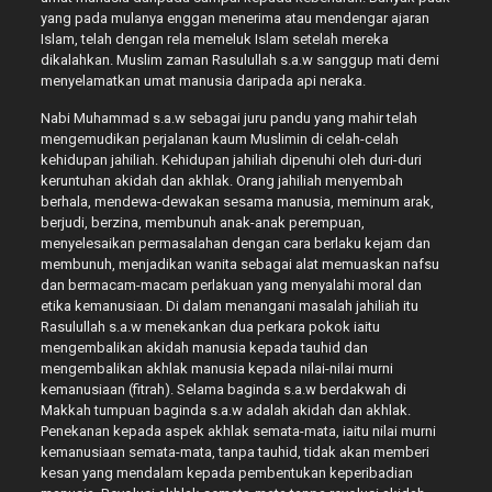
yang pada mulanya enggan menerima atau mendengar ajaran
Islam, telah dengan rela memeluk Islam setelah mereka
dikalahkan. Muslim zaman Rasulullah s.a.w sanggup mati demi
menyelamatkan umat manusia daripada api neraka.
Nabi Muhammad s.a.w sebagai juru pandu yang mahir telah
mengemudikan perjalanan kaum Muslimin di celah-celah
kehidupan jahiliah. Kehidupan jahiliah dipenuhi oleh duri-duri
keruntuhan akidah dan akhlak. Orang jahiliah menyembah
berhala, mendewa-dewakan sesama manusia, meminum arak,
berjudi, berzina, membunuh anak-anak perempuan,
menyelesaikan permasalahan dengan cara berlaku kejam dan
membunuh, menjadikan wanita sebagai alat memuaskan nafsu
dan bermacam-macam perlakuan yang menyalahi moral dan
etika kemanusiaan. Di dalam menangani masalah jahiliah itu
Rasulullah s.a.w menekankan dua perkara pokok iaitu
mengembalikan akidah manusia kepada tauhid dan
mengembalikan akhlak manusia kepada nilai-nilai murni
kemanusiaan (fitrah). Selama baginda s.a.w berdakwah di
Makkah tumpuan baginda s.a.w adalah akidah dan akhlak.
Penekanan kepada aspek akhlak semata-mata, iaitu nilai murni
kemanusiaan semata-mata, tanpa tauhid, tidak akan memberi
kesan yang mendalam kepada pembentukan keperibadian