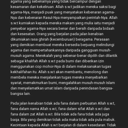
agama yang sebenarnya yang tidak bercampur dengan
kesamaran dan kekeliruan. Allah s.w.t jadikan mereka saksi bagi
agama-Nya, menjadi puak yang menyatakan kebenaran agama-
Nya dan kebenaran Rasul-Nya menyampaikan perintah-Nya. Allah
s.w.t kurniakan kepada mereka makam yang mulia iaitu menjadi
penyebar agama-Nya secara benar dan bersih daripada bidaah
dan kesesatan. Orang yang berjalan pada jalan kenabian
dikurniakan rasa ghirah (kecemburuan) beragama. Perasaan
yang demikian membuat mereka bersedia berjuang melindungi
agama dan mempertahankannya daripada gangguan musuh-
musuh agama. Merekalah yang sebenar-benar dipilih dan dilantik
sebagai khalifah Allah s.w.t pada bumi dan diberikan izin
menggunakan cop mohor-Nya di dalam melaksanakan tugas
kekhalifahan itu. Allah s.w.t akan membantu, menolong dan
membela mereka menjalankan tugas mereka menyebarkan
syariat, memakmurkan bumi, mengalahkan musuh-musuh Islam
dan menyelamatkan umat Islam daripada penindasan bangsa-
bangsa lain.
Pada jalan kenabian tidak ada fana dalam perbuatan Allah s.w.t,
fana dalam nama Allah s.w.t, fana dalam sifat Allah s.w.t dan
fana dalam zat Allah s.w.t. Bila tidak ada fana tidak ada juga
baqa. Bila yang demikian tidak ada maka tidak ada pula mabuk.
Kecintaan kepada Allah s.w.t berjalan di dalam kesedaran. Tidak