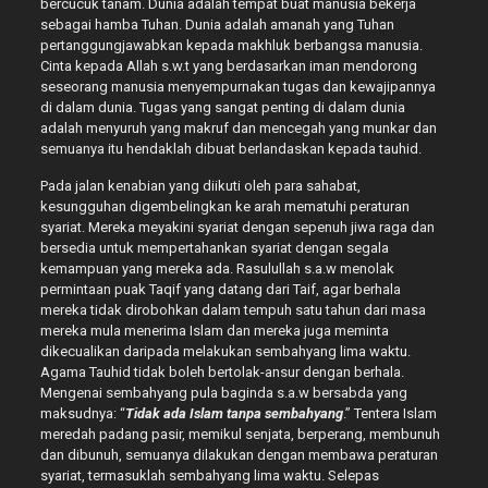
bercucuk tanam. Dunia adalah tempat buat manusia bekerja
sebagai hamba Tuhan. Dunia adalah amanah yang Tuhan
pertanggungjawabkan kepada makhluk berbangsa manusia.
Cinta kepada Allah s.w.t yang berdasarkan iman mendorong
seseorang manusia menyempurnakan tugas dan kewajipannya
di dalam dunia. Tugas yang sangat penting di dalam dunia
adalah menyuruh yang makruf dan mencegah yang munkar dan
semuanya itu hendaklah dibuat berlandaskan kepada tauhid.
Pada jalan kenabian yang diikuti oleh para sahabat,
kesungguhan digembelingkan ke arah mematuhi peraturan
syariat. Mereka meyakini syariat dengan sepenuh jiwa raga dan
bersedia untuk mempertahankan syariat dengan segala
kemampuan yang mereka ada. Rasulullah s.a.w menolak
permintaan puak Taqif yang datang dari Taif, agar berhala
mereka tidak dirobohkan dalam tempuh satu tahun dari masa
mereka mula menerima Islam dan mereka juga meminta
dikecualikan daripada melakukan sembahyang lima waktu.
Agama Tauhid tidak boleh bertolak-ansur dengan berhala.
Mengenai sembahyang pula baginda s.a.w bersabda yang
maksudnya: “
Tidak ada Islam tanpa sembahyang
.” Tentera Islam
meredah padang pasir, memikul senjata, berperang, membunuh
dan dibunuh, semuanya dilakukan dengan membawa peraturan
syariat, termasuklah sembahyang lima waktu. Selepas