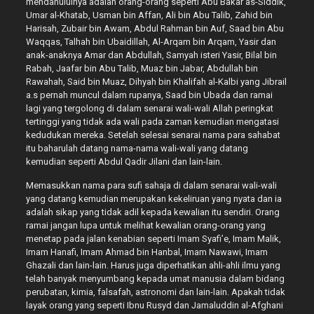
mendahuluinya adalah orang-orang seperti Abu Bakar as-Siddik,
Umar al-Khatab, Usman bin Affan, Ali bin Abu Talib, Zahid bin
Harisah, Zubair bin Awam, Abdul Rahman bin Auf, Saad bin Abu
Waqqas, Talhah bin Ubaidillah, Al-Arqam bin Arqam, Yasir dan
anak-anaknya Amar dan Abdullah, Samyah isteri Yasir, Bilal bin
Rabah, Jaafar bin Abu Talib, Muaz bin Jabar, Abdullah bin
Rawahah, Said bin Muaz, Dihyah bin Khalifah al-Kalbi yang Jibrail
a.s pernah muncul dalam rupanya, Saad bin Ubada dan ramai
lagi yang tergolong di dalam senarai wali-wali Allah peringkat
tertinggi yang tidak ada wali pada zaman kemudian mengatasi
kedudukan mereka. Setelah selesai senarai nama para sahabat
itu baharulah datang nama-nama wali-wali yang datang
kemudian seperti Abdul Qadir Jilani dan lain-lain.
Memasukkan nama para sufi sahaja di dalam senarai wali-wali
yang datang kemudian merupakan kekeliruan yang nyata dan ia
adalah sikap yang tidak adil kepada kewalian itu sendiri. Orang
ramai jangan lupa untuk melihat kewalian orang-orang yang
menetap pada jalan kenabian seperti Imam Syafi’e, Imam Malik,
Imam Hanafi, Imam Ahmad bin Hanbal, Imam Nawawi, Imam
Ghazali dan lain-lain. Harus juga diperhatikan ahli-ahli ilmu yang
telah banyak menyumbang kepada umat manusia dalam bidang
perubatan, kimia, falsafah, astronomi dan lain-lain. Apakah tidak
layak orang yang seperti Ibnu Rusyd dan Jamaluddin al-Afghani