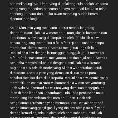
pun melindunginya. Umat yang di belakang pula adalah umpama
orang yang menerima pancaran cahaya matahari ketika ia telah
condong ke barat dan ketika awan mendung sudah berarak
dipermukaan langit.
Kaum Muslimin yang menerima tarekat secara langsung
daripada Rasulullah s.a.w menetap di atas jalan kehambaan dan
kesedaran. Wahyu yang disampaikan oleh Rasulullah s.a.w
secara langsung membakar sifat-sifat keji para sahabat tanpa
membakar identiti mereka. Mereka mengikuti tingkah-laku
Rasulullah s.a.w dengan bersungguh-sungguh untuk memakai
sifat-sifat benar, amanah, menyampaikan dan bijaksana. Mereka
berusaha menyesuaikan diri dengan Rasulullah s.a.w kerana
baginda s.a.w adalah model yang Allah s.w.t hantarkan untuk
diteladani. Apabila jalan yang demikian diikuti maka para
sahabat menjadi duta-duta kepada Rasulullah s.a.w, cermin yang
membalikkan cahaya Nabi Muhammad s.a.w dan penyambung
lidah Nabi Muhammad s.a.w. Cara yang demikian meneguhkan
iman di atas landasan kehambaan. Tidak ada percubaan untuk
membuang kehambaan dan menjadi Tuhan. Tidak ada
pengalaman kerohanian yang memabukkan. Banyak daripada
pengalaman yang ganjil-ganjil yang dialami oleh para sufi yang
datang kemudian, tidak dialami oleh para sahabat Rasulullah
s.a.w. Golongan yang menjalani tarekat yang diterima secara