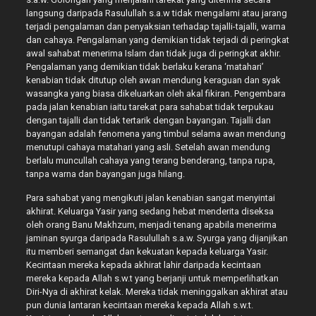
langsung daripada Rasulullah s.a.w tidak mengalami atau jarang
terjadi pengalaman dan penyaksian terhadap tajalli-tajalli, warna
dan cahaya. Pengalaman yang demikian tidak terjadi di peringkat
awal sahabat menerima Islam dan tidak juga di peringkat akhir.
Pengalaman yang demikian tidak berlaku kerana ‘matahari’
kenabian tidak ditutup oleh awan mendung keraguan dan syak
wasangka yang biasa dikeluarkan oleh akal fikiran. Pengembara
pada jalan kenabian iaitu tarekat para sahabat tidak terpukau
dengan tajalli dan tidak tertarik dengan bayangan. Tajalli dan
bayangan adalah fenomena yang timbul selama awan mendung
menutupi cahaya matahari yang asli. Setelah awan mendung
berlalu muncullah cahaya yang terang benderang, tanpa rupa,
tanpa warna dan bayangan juga hilang.
Para sahabat yang mengikuti jalan kenabian sangat menyintai
akhirat. Keluarga Yasir yang sedang hebat menderita diseksa
oleh orang Banu Makhzum, menjadi tenang apabila menerima
jaminan syurga daripada Rasulullah s.a.w. Syurga yang dijanjikan
itu memberi semangat dan kekuatan kepada keluarga Yasir.
Kecintaan mereka kepada akhirat lahir daripada kecintaan
mereka kepada Allah s.w.t yang berjanji untuk memperlihatkan
Diri-Nya di akhirat kelak. Mereka tidak meninggalkan akhirat atau
pun dunia lantaran kecintaan mereka kepada Allah s.w.t.