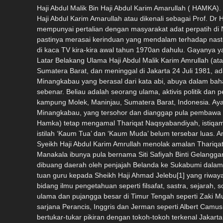
Haji Abdul Malik Bin Haji Abdul Karim Amarullah ( HAMKA). Pengenalan Tokoh dari tanah seberang ini sengaja dipilih untuk disisipkan dalam koleksi ini kerana Almarhum Haji Abdul Malik Bin Haji Abdul Karim Amarullah atau dikenali sebagai Prof. Dr Hamka adalah ulama besar Nusantara yang sangat terkenal. Lebih-lebih lagi beliau berasal dari tanah Minangkabau yang mempunyai pertalian dengan masyarakat adat perpatih di Negeri Sembilan. Setiap orang di negara ini yang pernah melihat dan mendengar kuliah agama yang disampaikan oleh tokoh ini pastinya merasai kerinduan yang mendalam terhadap nastolgia lampau. Penyusun sendiri tanpa sedar boleh menitiskan airmata apabila tokoh ‘idola’ ini tersedu dalam ceramah dakwahnya di kaca TV kira-kira awal tahun 1970an dahulu. Gayanya yang tersendiri dalam berdakwah amat memukau sekali bagai magnet yang boleh menyentuh hati setiap insan yang mendengar. Latar Belakang Ulama Haji Abdul Malik Karim Amrullah (atau lebih dikenal dengan julukan HAMKA, yakni singkatan namanya), lahir tahun 1908, di desa kampung Molek, Maninjau, Sumatera Barat, dan meninggal di Jakarta 24 Juli 1981, adalah sastrawan Indonesia, sekaligus ulama, dan aktivis politik. Belakangan ia diberikan sebutan Buya, yaitu panggilan buat orang Minangkabau yang berasal dari kata abi, abuya dalam bahasa Arab, yang berarti ayahku, atau seseorang yang dihormati. HAMKA (1908-1981), adalah lebih terkenal daripada nama sebenar. Beliau adalah seorang ulama, aktivis politik dan penulis Indonesia yang amat terkenal di alam Nusantara. Beliau lahir pada 14 Muharram 1326H bersamaan 17 Februari 1908 di kampung Molek, Maninjau, Sumatera Barat, Indonesia. Ayahnya ialah Syeikh Abdul Karim bin Amrullah atau dikenali sebagai Haji Rasul, seorang pelopor Gerakan Islah (tajdid) di Minangkabau, yang tersohor dan dianggap pula pembawa reformasi Islam ( kaum muda). Menariknya pula, datuk beliau adalah ulama tarekat yang bersuluk terkenal. Tuan Kisa-i ( datuk Hamka) tetap mengamal Thariqat Naqsyabandiyah, istiqamah mengikut Mazhab Syafie. Pemahaman Islam Tuan Kisa-i sama dengan pegangan ‘Kaum Tua’, tetapi pada zaman beliau istilah ‘Kaum Tua’ dan ‘Kaum Muda’ belum tersebar luas. Anak beliau, Syeikh Haji Abdul Karim Amrullah, adalah seorang pelopor dan termasuk tokoh besar dalam perjuangan ‘Kaum Muda’. Syeikh Haji Abdul Karim Amrullah menolak amalan Thariqat Naqsyabandiyah, sekali gus menolak ikatan ‘taqlid’, tetapi lebih cenderung kepada pemikiran Syeikh Muhammad Abduh. Manakala ibunya pula bernama Siti Safiyah Binti Gelanggar yang bergelar Bagindo nan Batuah. sekembalinya dari Makkah pada tahun 1906. Menurut sejarahnya, bapa beliau pernah dibuang daerah oleh penjajah Belanda ke Sukabumi dalam tahun 1941 lantaran fatwa beliau yang dianggap membahayakan penjajah dan keselamatan umum. Haji Abdul Karim adalah tuan guru kepada Sheikh Haji Ahmad Jelebu[1] yang riwayat hidupnya turut disajikan dalam koleksi ini. Beliau meninggal dunia pada 21 Jun 1945. Hamka mendapat didikan dalam berbagai bidang ilmu pengetahuan seperti filsafat, sastra, sejarah, sosiologi dan politik, baik Islam maupun Barat. Dengan kemahiran