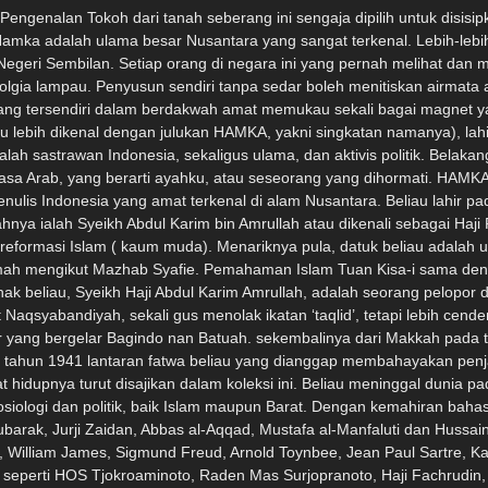
 bahasa Arabnya yang tinggi, beliau dapat menyelidiki karya ulama dan pujangga besar di Timur Tengah seperti Zaki Mubarak, Jurji Zaidan, Abbas al-Aqqad, Mustafa al-Manfaluti dan Hussain Haikal. Melalui bahasa Arab juga, beliau meneliti karya sarjana Perancis, Inggris dan Jerman seperti Albert Camus, William James, Sigmund Freud, Arnold Toynbee, Jean Paul Sartre, Karl Marx dan Pierre Loti. Hamka juga rajin membaca dan bertukar-tukar pikiran dengan tokoh-tokoh terkenal Jakarta seperti HOS Tjokroaminoto, Raden Mas Surjopranoto, Haji Fachrudin, Ar Sutan Mansur dan Ki Bagus Hadikusumo sambil mengasah bakatnya sehingga menjadi seorang ahli pidato yang handal. Hamka juga aktif dalam gerakan Islam melalui organisasi Muhammadiyah. Beliau mengikuti pendirian Muhammadiyah mulai tahun 1925 untuk melawan khurafat, bidaah, tarekat dan kebatinan sesat di Padang Panjang. Mulai tahun 1928, beliau mengetuai cabang Muhammadiyah di Padang Panjang. Pada tahun 1929, Hamka mendirikan pusat latihan pendakwah Muhammadiyah dan dua tahun kemudian beliau menjadi konsul Muhammadiyah di Makassar. Kemudian beliau terpilih menjadi ketua Majlis Pimpinan Muhammadiyah di Sumatera Barat oleh Konferensi Muhammadiyah, menggantikan S.Y. Sutan Mangkuto pada tahun 1946. Beliau menyusun kembali pembangunan dalam Kongres Muhammadiyah ke-31 di Yogyakarta pada tahun 1950. Pada tahun 1953, Hamka dipilih sebagai penasihat pimpinan Pusat Muhammadiah. Pada 26 Juli 1977, Menteri Agama Indonesia, Prof. Dr. Mukti Ali melantik Hamka sebagai ketua umum Majlis Ulama Indonesia tetapi beliau kemudiannya meletak jawatan pada tahun 1981 karena nasihatnya tidak dipedulikan oleh pemerintah Indonesia. Kegiatan politik Hamka bermula pada tahun 1925 ketika beliau menjadi anggota partai politik Sarekat Islam. Pada tahun 1945, beliau membantu menentang usaha kembalinya penjajah Belanda ke Indonesia melalui pidato dan menyertai kegiatan gerilya di dalam hutan di Medan. Pada tahun 1947, Hamka diangkat menjadi ketua Barisan Pertahanan Nasional, Indonesia. Beliau menjadi anggota Konstituante Masyumi dan menjadi pemidato utama dalam Pilihan Raya Umum 1955. Masyumi kemudiannya diharamkan oleh pemerintah Indonesia pada tahun 1960. Dari tahun 1964 hingga tahun 1966, Hamka dipenjarakan oleh Presiden Sukarno karena dituduh pro-Malaysia. Semasa dipenjarakanlah maka beliau mulai menulis Tafsir al-Azhar yang merupakan karya ilmiah terbesarnya. Setelah keluar dari penjara, Hamka diangkat sebagai anggota Badan Musyawarah Kebajikan Nasional, Indonesia, anggota Majelis Perjalanan Haji Indonesia dan anggota Lembaga Kebudayaan Nasional, Indonesia. Selain aktif dalam soal keagamaan dan politik, Hamka merupakan seorang wartawan, penulis, editor dan penerbit. Sejak tahun 1920-an, Hamka menjadi wartawan beberapa buah akhbar seperti Pelita Andalas, Seruan Islam, Bintang Islam dan Seruan Muhammadiyah. Pada tahun 1928, beliau menjadi editor majalah Kemajuan Masyarakat. Pada tahun 1932, beliau menjadi editor dan menerbitkan majalah al-Mahdi di Makasar. Hamka juga pernah menjadi editor majalah Pedoman Masyarakat, Panji Masyarakat dan Gema Islam. Hamka juga menghasilkan karya ilmiah Islam dan karya kreatif seperti novel dan cerpen. Karya ilmiah terbesarnya ialah Tafsir al-Azhar (5 jilid) dan antara novel-novelnya yang mendapat perhatian umum dan menjadi buku teks sastera di Malaysia dan Singapura termasuklah Tenggelamnya Kapal Van Der Wijck, Di Bawah Lindungan Kaabah dan Merantau ke Deli. Hamka pernah menerima beberapa anugerah pada peringkat nasional dan antarabangsa seperti anugerah kehormatan Doctor Honoris Causa, Universitas al-Azhar, 1958; Doktor Honoris Causa, Universitas Kebangsaan Malaysia, 1974; dan gelar Datuk Indono dan Pengeran Wiroguno dari pemerintah Indo