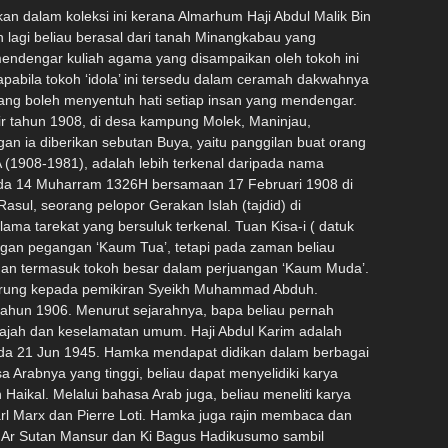
nesia. Hamka telah pulang ke rahmatullah pada 24 Juli 1981, namun jasa dan pengaruhnya masih terasa sehingga kini dalam memartabatkan agama Islam. Beliau bukan sahaja diterima sebagai seorang tokoh ulama dan sasterawan di negara kelahirannya, malah jasanya di seluruh alam Nusantara, termasuk Malaysia dan Singapura, turut dihargai. Pendidikan Hamka mendapat pendidikan rendah di Sekolah Dasar Maninjau sehingga kelas dua. Ketika usia HAMKA mencapai 10 tahun, ayahnya telah mendirikan Sumatera Thawalib di Padang Panjang. Di situ Hamka mempelajari agama dan mendalami bahasa Arab. Hamka juga pernah mengikuti pengajaran agama di surau dan masjid yang diberikan ulama terkenal seperti Syeikh Ibrahim Musa, Syeikh Ahmad Rasyid, Sutan Mansur, R.M. Surjopranoto dan Ki Bagus Hadikusumo. Masa kecilnya, seperti kanak-kanak lain beliau juga dikatakan lasak dan nakal. Ini diceritakan sendiri oleh Sheikh Haji Ahmad Jelebu bahawa Hamka pernah menyimbah air kepada penuntut lain semasa mengambil wuduk. Selepas itu beliau berguru pula kepada Sheikh Ibrahim Musa di Bukit Tinggi. Dalam tahun 1924, Hamka berhijrah ke Jawa sempat menuntut pula kepada pemimpin gerakan Islam Indonesia seperti Haji Omar Said Chakraminoto. Lain-lain gurunya ialah Haji Fakharudin, Ki Bagus, Hadi Kesumo dan iparnya sendiri Rashid Sultan Mansur. Kerjaya Hidup Hamka mula-mula bekerja sebagai guru agama pada tahun 1927 di Perkebunan Tebing Tinggi, Medan dan guru agama di Padang panjang pada tahun 1929. Hamka bergiat aktif bagi menentang gejala khurafat, bidaah dan kebatinan sesat di sana. Beliau menubuhkan Madrasah Mubalighin pada 1929 dan dua berikutnya, Pak Hamka berpindah pula ke Kota Makasar, Sulawesi untuk menjadi pimpinan Muhamadiah. Hamka kemudian dilantik sebagai dosen di Universitas Islam, Jakarta dan Universitas Muhammadiyah, Padangpanjang dari tahun 1957 hingga tahun 1958. Setelah itu, beliau diangkat menjadi rektor Perguruan Tinggi Islam, Jakarta dan Profesor Universitas Mustopo, Jakarta. Dari tahun 1951 hingga tahun 1960, beliau menjabat sebagai Pegawai Tinggi Agama oleh Menteri Agama Indonesia, tetapi meletakkan jabatan itu ketika Sukarno menyuruhnya memilih antara menjadi pegawai negeri atau bergiat dalam politik Majlis Syura Muslimin Indonesia (Masyumi). Keilmuan dan ketokohan yang ada pada beliau mendorong beberapa buah universiti mengambilnya sebagai pensyarah dalam bidang agama dan falsafah. Antara universiti itu ialah Universiti Islam Jakarta, Universiti Mohamadiah Sumatera Barat, Universiti Islam Pemerintah di Jogjakarta dan Universiti Islam Makasar. Bagi mengiktiraf keilmuannya, Universiti Al Azhar, Mesir telah menganugerahkan Doktor Kehormat dalam tahun 1958 dan beliau turut menerima ijazah Doktor Persuratan UKM pada 7 Jun 1974. Karya Buya Hamka Keistimewaan Pak Hamka ialah kebolehannya menulis novel dan menghasilkan kitab-kitab agama yang terkenal. Berikut ialah beberapa buah buku karangan tersebut: 1. Khatibul Ummah, Jilid 1-3. Ditulis dalam huruf Arab. 2. Si Sabariah. (1928) 3. Pembela Islam (Tarikh Saidina Abu Bakar Shiddiq),1929. 4. Adat Minangkabau dan agama Islam (1929).