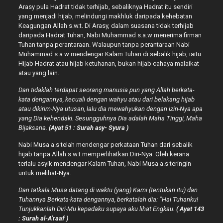
Arasy pula Hadrat tidak terhijab, sebaliknya Hadrat itu sendiri
yang menjadi hijab, melindungi makhluk daripada kehebatan
Keagungan Allah s.w.t. Di Arasy, dalam suasana tidak terhijab
daripada Hadrat Tuhan, Nabi Muhammad s.a.w menerima firman
Tuhan tanpa perantaraan. Walaupun tanpa perantaraan Nabi
Muhammad s.a.w mendengar Kalam Tuhan di sebalik hijab, iaitu
Hijab Hadrat atau hijab ketuhanan, bukan hijab cahaya malaikat
atau yang lain.
Dan tidaklah terdapat seorang manusia pun yang Allah berkata-
kata dengannya, kecuali dengan wahyu atau dari belakang hijab
atau dikirim-Nya utusan, lalu dia mewahyukan dengan izin-Nya apa
yang Dia kehendaki. Sesungguhnya Dia adalah Maha Tinggi, Maha
Bijaksana.
(Ayat 51 : Surah asy- Syura )
Nabi Musa a.s telah mendengar perkataan Tuhan dari sebalik
hijab tanpa Allah s.w.t memperlihatkan Diri-Nya. Oleh kerana
terlalu asyik mendengar Kalam Tuhan, Nabi Musa a.s teringin
untuk melihat-Nya.
Dan tatkala Musa datang di waktu (yang) Kami (tentukan itu) dan
Tuhannya Berkata-kata dengannya, berkatalah dia: “Hai Tuhanku!
Tunjukkanlah Diri-Mu kepadaku supaya aku lihat Engkau.
( Ayat 143
: Surah al-A’raaf )