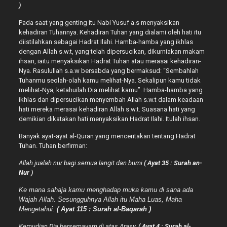
)
Pada saat yang genting itu Nabi Yusuf a.s menyaksikan
kehadiran Tuhannya. Kehadiran Tuhan yang dialami oleh hati itu
diistilahkan sebagai Hadrat Ilahi. Hamba-hamba yang ikhlas
dengan Allah s.w.t, yang telah dipersucikan, dikurniakan makam
ihsan, iaitu menyaksikan Hadrat Tuhan atau merasai kehadiran-
Nya. Rasulullah s.a.w bersabda yang bermaksud: “Sembahlah
Tuhanmu seolah-olah kamu melihat-Nya. Sekalipun kamu tidak
melihat-Nya, ketahuilah Dia melihat kamu”. Hamba-hamba yang
ikhlas dan dipersucikan menyembah Allah s.w.t dalam keadaan
hati mereka merasai kehadiran Allah s.w.t. Suasana hati yang
demikian dikatakan hati menyaksikan Hadrat Ilahi. Itulah ihsan.
Banyak ayat-ayat al-Quran yang menceritakan tentang Hadrat
Tuhan. Tuhan berfirman:
Allah jualah nur bagi semua langit dan bumi
( Ayat 35 : Surah an-
Nur )
Ke mana sahaja kamu menghadap muka kamu di sana ada
Wajah Allah. Sesungguhnya Allah itu Maha Luas, Maha
Mengetahui.
( Ayat 115 : Surah al-Baqarah )
Kemudian Dia bersemayam di atas Arasy.
( Ayat 4 : Surah al-