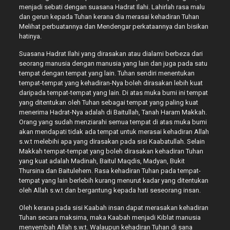
menjadi sebati dengan suasana Hadrat Ilahi. Lahirlah rasa malu
dan gerun kepada Tuhan kerana dia merasai kehadiran Tuhan
Melihat perbuatannya dan Mendengar perkataannya dan bisikan
hatinya.
Suasana Hadrat Ilahi yang dirasakan atau dialami berbeza dari
seorang manusia dengan manusia yang lain dan juga pada satu
tempat dengan tempat yang lain. Tuhan sendiri menentukan
tempat-tempat yang kehadiran-Nya boleh dirasakan lebih kuat
daripada tempat-tempat yang lain. Di atas muka bumi ini tempat
yang ditentukan oleh Tuhan sebagai tempat yang paling kuat
menerima Hadrat-Nya adalah di Baitullah, Tanah Haram Makkah.
Orang yang sudah menziarahi semua tempat di atas muka bumi
akan mendapati tidak ada tempat untuk merasai kehadiran Allah
s.w.t melebihi apa yang dirasakan pada sisi Kaabatullah. Selain
Makkah tempat-tempat yang boleh dirasakan kehadiran Tuhan
yang kuat adalah Madinah, Baitul Maqdis, Madyan, Bukit
Thursina dan Baitulehem. Rasa kehadiran Tuhan pada tempat-
tempat yang lain berlebih kurang menurut kadar yang ditentukan
oleh Allah s.w.t dan bergantung kepada hati seseorang insan.
Oleh kerana pada sisi Kaabah insan dapat merasakan kehadiran
Tuhan secara maksima, maka Kaabah menjadi Kiblat manusia
menyembah Allah s.w.t. Walaupun kehadiran Tuhan di sana