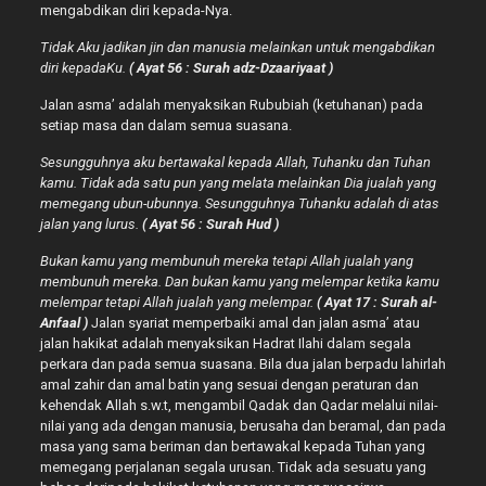
mengabdikan diri kepada-Nya.
Tidak Aku jadikan jin dan manusia melainkan untuk mengabdikan
diri kepadaKu.
( Ayat 56 : Surah adz-Dzaariyaat )
Jalan asma’ adalah menyaksikan Rububiah (ketuhanan) pada
setiap masa dan dalam semua suasana.
Sesungguhnya aku bertawakal kepada Allah, Tuhanku dan Tuhan
kamu. Tidak ada satu pun yang melata melainkan Dia jualah yang
memegang ubun-ubunnya. Sesungguhnya Tuhanku adalah di atas
jalan yang lurus.
( Ayat 56 : Surah Hud )
Bukan kamu yang membunuh mereka tetapi Allah jualah yang
membunuh mereka. Dan bukan kamu yang melempar ketika kamu
melempar tetapi Allah jualah yang melempar.
( Ayat 17 : Surah al-
Anfaal )
Jalan syariat memperbaiki amal dan jalan asma’ atau
jalan hakikat adalah menyaksikan Hadrat Ilahi dalam segala
perkara dan pada semua suasana. Bila dua jalan berpadu lahirlah
amal zahir dan amal batin yang sesuai dengan peraturan dan
kehendak Allah s.w.t, mengambil Qadak dan Qadar melalui nilai-
nilai yang ada dengan manusia, berusaha dan beramal, dan pada
masa yang sama beriman dan bertawakal kepada Tuhan yang
memegang perjalanan segala urusan. Tidak ada sesuatu yang