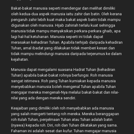
Bakat-bakat manusia seperti mendengar dan melihat dimiliki
oleh kedua-dua aspek manusia iaitu zahir dan batin. Oleh kerana
pengaruh zahir lebih kuat maka bakat aspek batin tidak mampu
digunakan oleh manusia. Hijab zahiriah terlalu kuat sehingga
manusia tidak mampu menyaksikan perkara-perkara ghaib, apa
lagi hal-hal ketuhanan. Manusia seperti ini tidak dapat
merasakan kehadiran Tuhan. Apabila terhijab daripada kehadiran
Tuhan, amal ibadat yang dilakukan tidak memberi kesan dan
tidak mampu melindungi manusia daripada terjerumus ke dalam
kejahatan.
Manusia dapat mengalami suasana Hadrat Tuhan (kehadiran
Tuhan) apabila bakat-bakat rohnya berfungsi. Roh manusia
sangat istimewa. Roh yang Tuhan kurniakan kepada manusia
menyebabkan manusia boleh mengenal Tuhan apabila Tuhan
mengajar mereka mengenali-Nya melalui bakat-bakat dan nilai-
nilai yang ada dengan mereka sendiri.
Keajaiban yang dimiliki oleh roh menyebabkan ada manusia
yang salah mengerti tentang roh mereka. Mereka beranggapan
roh itulah Tuhan, penjelmaan Tuhan atau Tuhan adalah batin
(nyawa) kepada roh. Diri, roh dan Tuhan dikatakan yang sama.
Fahaman ini adalah sesat dan kufur. Tuhan mengajar manusia