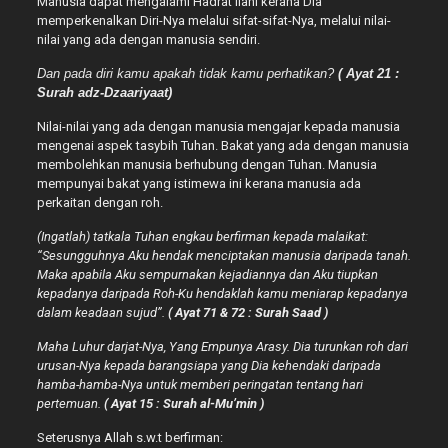
Manusia dapat mengalami Hadrat Ilahi kerana Dia
memperkenalkan Diri-Nya melalui sifat-sifat-Nya, melalui nilai-
nilai yang ada dengan manusia sendiri.
Dan pada diri kamu apakah tidak kamu perhatikan?
( Ayat 21 :
Surah adz-Dzaariyaat)
Nilai-nilai yang ada dengan manusia mengajar kepada manusia
mengenai aspek tasybih Tuhan. Bakat yang ada dengan manusia
membolehkan manusia berhubung dengan Tuhan. Manusia
mempunyai bakat yang istimewa ini kerana manusia ada
perkaitan dengan roh.
(Ingatlah) tatkala Tuhan engkau berfirman kepada malaikat:
“Sesungguhnya Aku hendak menciptakan manusia daripada tanah.
Maka apabila Aku sempurnakan kejadiannya dan Aku tiupkan
kepadanya daripada Roh-Ku hendaklah kamu meniarap kepadanya
dalam keadaan sujud”.
( Ayat 71 & 72 : Surah Saad )
Maha Luhur darjat-Nya, Yang Empunya Arasy. Dia turunkan roh dari
urusan-Nya kepada barangsiapa yang Dia kehendaki daripada
hamba-hamba-Nya untuk memberi peringatan tentang hari
pertemuan.
( Ayat 15 : Surah al-Mu’min )
Seterusnya Allah s.w.t berfirman: