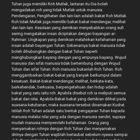
Tuhan juga memiliki Roh Mutlak, lantaran itu Dia boleh
mengadakan roh yang tidak Mutlak untuk manusia.
Pendengaran, Penglihatan dan lain-lain adalah bakat Roh Mutlak.
Roh tidak Mutlak juga memiliki bakat-bakat mendengar, melihat
dan lain-lain. Keadaan yang demikian menyebabkan orang sufi
sering mengatakan insan diciptakan dengan bayangan ar-
Rahman. Ungkapan yang demikian melahirkan kefahaman yang
insan adalah bayangan Tuhan. Sebenarnya bakat manusia tidak
boleh dihubungkan dengan bakat Tuhan seperti
menghubungkan bayang dengan yang empunya bayang. Wujud
manusia dan sifat manusia tidak bertembung dengan Wujud
Tuhan dan sifat Tuhan. Roh manusia bukanlah Roh Tuhan. Roh
menggambarkan bakat-bakat yang banyak berkumpul dalam
kesatuan. Bakat-bakat mendengar, melihat, berkata-kata,
berkehendak, berkuasa, berpengetahuan dan hidup adalah
bakat yang satu iaitu roh. Apabila disebut roh ia meliputi semua
bakat dan nilai. Apabila Bakat-bakat yang demikian dilihat pada
suasana ketuhanan, maka suasana tersebut dinamakan Kudrat.
Istilah Roh Tuhan adalah satu bentuk pengajaran Tuhan kepada
manusia melalui nilai yang ada dengan manusia sendiri, supaya
mudah manusia memperolehi kefahaman. Orang yang
menyamakan rohnya dengan Roh Tuhan dan menyamakan
dirinya dengan Tuhan wajiblah bertaubat sebelum nyawa sampai