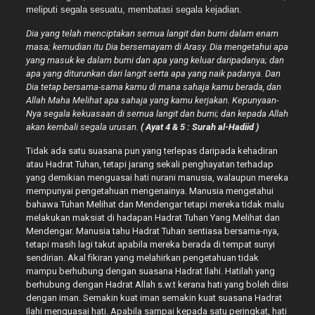
meliputi segala sesuatu, membatasi segala kejadian.
Dia yang telah menciptakan semua langit dan bumi dalam enam
masa; kemudian itu Dia bersemayam di Arasy. Dia mengetahui apa
yang masuk ke dalam bumi dan apa yang keluar daripadanya; dan
apa yang diturunkan dari langit serta apa yang naik padanya. Dan
Dia tetap bersama-sama kamu di mana sahaja kamu berada, dan
Allah Maha Melihat apa sahaja yang kamu kerjakan. Kepunyaan-
Nya segala kekuasaan di semua langit dan bumi; dan kepada Allah
akan kembali segala urusan.
( Ayat 4 & 5 : Surah al-Hadiid )
Tidak ada satu suasana pun yang terlepas daripada kehadiran
atau Hadrat Tuhan, tetapi jarang sekali penghayatan terhadap
yang demikian menguasai hati nurani manusia, walaupun mereka
mempunyai pengetahuan mengenainya. Manusia mengetahui
bahawa Tuhan Melihat dan Mendengar tetapi mereka tidak malu
melakukan maksiat di hadapan Hadrat Tuhan Yang Melihat dan
Mendengar. Manusia tahu Hadrat Tuhan sentiasa bersama-nya,
tetapi masih lagi takut apabila mereka berada di tempat sunyi
sendirian. Akal fikiran yang melahirkan pengetahuan tidak
mampu berhubung dengan suasana Hadrat Ilahi. Hatilah yang
berhubung dengan Hadrat Allah s.w.t kerana hati yang boleh diisi
dengan iman. Semakin kuat iman semakin kuat suasana Hadrat
Ilahi menguasai hati. Apabila sampai kepada satu peringkat, hati