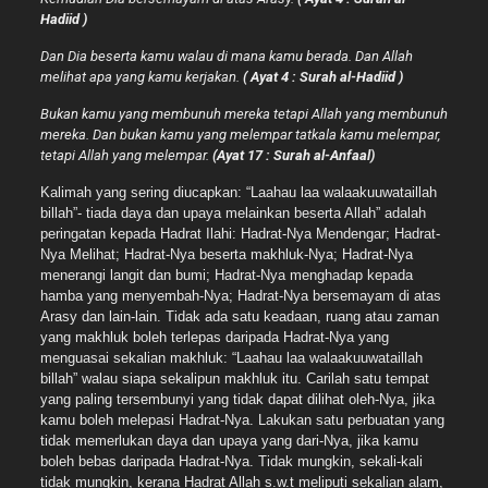
Hadiid )
Dan Dia beserta kamu walau di mana kamu berada. Dan Allah
melihat apa yang kamu kerjakan.
( Ayat 4 : Surah al-Hadiid )
Bukan kamu yang membunuh mereka tetapi Allah yang membunuh
mereka. Dan bukan kamu yang melempar tatkala kamu melempar,
tetapi Allah yang melempar.
(Ayat 17 : Surah al-Anfaal)
Kalimah yang sering diucapkan: “Laahau laa walaakuuwataillah
billah”- tiada daya dan upaya melainkan beserta Allah” adalah
peringatan kepada Hadrat Ilahi: Hadrat-Nya Mendengar; Hadrat-
Nya Melihat; Hadrat-Nya beserta makhluk-Nya; Hadrat-Nya
menerangi langit dan bumi; Hadrat-Nya menghadap kepada
hamba yang menyembah-Nya; Hadrat-Nya bersemayam di atas
Arasy dan lain-lain. Tidak ada satu keadaan, ruang atau zaman
yang makhluk boleh terlepas daripada Hadrat-Nya yang
menguasai sekalian makhluk: “Laahau laa walaakuuwataillah
billah” walau siapa sekalipun makhluk itu. Carilah satu tempat
yang paling tersembunyi yang tidak dapat dilihat oleh-Nya, jika
kamu boleh melepasi Hadrat-Nya. Lakukan satu perbuatan yang
tidak memerlukan daya dan upaya yang dari-Nya, jika kamu
boleh bebas daripada Hadrat-Nya. Tidak mungkin, sekali-kali
tidak mungkin, kerana Hadrat Allah s.w.t meliputi sekalian alam,