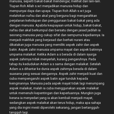
manusia, seperti bakat-bakat mendengar, melihat dan lain-lain.
Tiupan Roh Allah s.w.t menjadikan manusia hidup dan
mempunyai daya dan upaya. Tiupan Roh Allah s.w.t juga
melahirkan nafsu dan akal yang berguna bagi mengarahkan
perjalanan kehidupan dan penggunaan bakat-bakat yang ada
dengan manusia. Apabila keupayaan untuk hidup, bakat-bakat,
nafsu dan akal berkumpul dan bersatu dengan jasad jadilah ia
seorang manusia yang cukup sifat dan sempurna kejadiannya. Ia
menjadi makhluk yang berjasad dan berhati nurani atau
dikatakan juga manusia yang memiliki aspek zahir dan aspek
batin. Aspek zahir manusia umpama mayat dan aspek batinnya
umpama malaikat. Ketika Adam a.s berada di dalam syurga
aspek zahirnya tidak menyerlah, kurang pengaruhnya. Pada
tahap itu kedudukan Adam a.s sama dengan malaikat. Setelah
Adam a.s dihantar ke dunia aspek zahirnya berada di dalam
suasana yang sesuai dengannya. Aspek zahir menjadi kuat dan
cuba mempengaruhi aspek batin agar tunduk kepada
keinginannya. Manusia pada aspek mayat tidak lagi menumpang
aspek malaikat, malah ia cuba menggunakan aspek malaikat
untuk memenuhi kepentingan dan keperluannya. Mungkin juga
kerana ia menyedari yang ia akan kembali menjadi mayat,
sedangkan aspek malaikat akan terus hidup, maka apa sahaja
yang dia ingini mesti diperolehi sekarang, jangan bertangguh-
tangguh lagi.