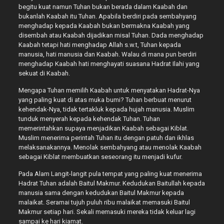
begitu kuat namun Tuhan bukan berada dalam Kaabah dan
bukanlah Kaabah itu Tuhan. Apabila berdiri pada sembahyang
menghadap kepada Kaabah bukan bermakna Kaabah yang
disembah atau Kaabah dijadikan misal Tuhan. Dada menghadap
Kaabah tetapi hati menghadap Allah s.w.t, Tuhan kepada
manusia, hati manusia dan Kaabah. Walau di mana pun berdiri
menghadap Kaabah hati menghayati suasana Hadrat Ilahi yang
sekuat di Kaabah.
Mengapa Tuhan memilih Kaabah untuk menyatakan Hadrat-Nya
yang paling kuat di atas muka bumi? Tuhan berbuat menurut
kehendak-Nya, tidak tertakluk kepada hujah manusia. Muslim
tunduk menyerah kepada kehendak Tuhan. Tuhan
memerintahkan supaya menjadikan Kaabah sebagai Kiblat.
Muslim menerima perintah Tuhan itu dengan patuh dan ikhlas
melaksanakannya. Menolak sembahyang atau menolak Kaabah
sebagai Kiblat membuatkan seseorang itu menjadi kufur.
Pada Alam Langit-langit pula tempat yang paling kuat menerima
Hadrat Tuhan adalah Baitul Makmur. Kedudukan Baitullah kepada
manusia sama dengan kedudukan Baitul Makmur kepada
malaikat. Seramai tujuh puluh ribu malaikat memasuki Baitul
Makmur setiap hari. Sekali memasuki mereka tidak keluar lagi
sampai ke hari kiamat.