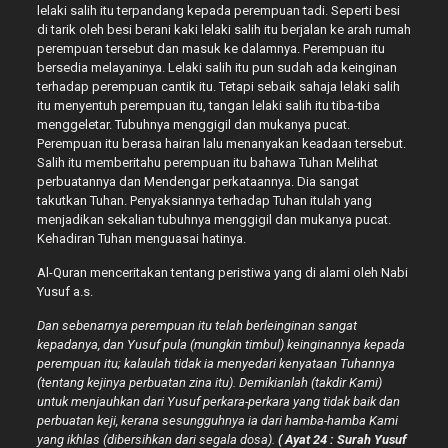
lelaki salih itu terpandang kepada perempuan tadi. Seperti besi
di tarik oleh besi berani kaki lelaki salih itu berjalan ke arah rumah
perempuan tersebut dan masuk ke dalamnya. Perempuan itu
bersedia melayaninya. Lelaki salih itu pun sudah ada keinginan
terhadap perempuan cantik itu. Tetapi sebaik sahaja lelaki salih
itu menyentuh perempuan itu, tangan lelaki salih itu tiba-tiba
menggeletar. Tubuhnya menggigil dan mukanya pucat.
Perempuan itu berasa hairan lalu menanyakan keadaan tersebut.
Salih itu memberitahu perempuan itu bahawa Tuhan Melihat
perbuatannya dan Mendengar perkataannya. Dia sangat
takutkan Tuhan. Penyaksiannya terhadap Tuhan itulah yang
menjadikan sekalian tubuhnya menggigil dan mukanya pucat.
Kehadiran Tuhan menguasai hatinya.
Al-Quran menceritakan tentang peristiwa yang di alami oleh Nabi
Yusuf a.s.
Dan sebenarnya perempuan itu telah berleinginan sangat
kepadanya, dan Yusuf pula (mungkin timbul) keinginannya kepada
perempuan itu; kalaulah tidak ia menyedari kenyataan Tuhannya
(tentang kejinya perbuatan zina itu). Demikianlah (takdir Kami)
untuk menjauhkan dari Yusuf perkara-perkara yang tidak baik dan
perbuatan keji, kerana sesungguhnya ia dari hamba-hamba Kami
yang ikhlas (dibersihkan dari segala dosa).
( Ayat 24 : Surah Yusuf