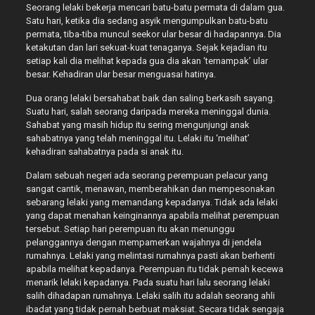
Seorang lelaki bekerja mencari batu-batu permata di dalam gua.
Satu hari, ketika dia sedang asyik mengumpulkan batu-batu
permata, tiba-tiba muncul seekor ular besar di hadapannya. Dia
ketakutan dan lari sekuat-kuat tenaganya. Sejak kejadian itu
setiap kali dia melihat kepada gua dia akan ‘ternampak’ ular
besar. Kehadiran ular besar menguasai hatinya.
Dua orang lelaki bersahabat baik dan saling berkasih sayang.
Suatu hari, salah seorang daripada mereka meninggal dunia.
Sahabat yang masih hidup itu sering mengunjungi anak
sahabatnya yang telah meninggal itu. Lelaki itu ‘melihat’
kehadiran sahabatnya pada si anak itu.
Dalam sebuah negeri ada seorang perempuan pelacur yang
sangat cantik, menawan, memberahikan dan mempesonakan
sebarang lelaki yang memandang kepadanya. Tidak ada lelaki
yang dapat menahan keinginannya apabila melihat perempuan
tersebut. Setiap hari perempuan itu akan menunggu
pelanggannya dengan mempamerkan wajahnya di jendela
rumahnya. Lelaki yang melintasi rumahnya pasti akan berhenti
apabila melihat kepadanya. Perempuan itu tidak pernah kecewa
menarik lelaki kepadanya. Pada suatu hari lalu seorang lelaki
salih dihadapan rumahnya. Lelaki salih itu adalah seorang ahli
ibadat yang tidak pernah berbuat maksiat. Secara tidak sengaja