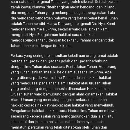
satu-satu dia mengenal Tuhan yang boleh dikenal. Setelah zarah-
zarah kewujudannya ‘diterbangkan angin kencang’ dan ‘hilang’,
dia mengenali Tuhan yang melampaui segala pengenalan. Lalu
dia mendapat pengertian bahawa yang benar-benar kenal Tuhan
adalah Tuhan sendiri. Hanya Dia yang mengenali Diri-Nya. Kami
mengenali-Nya melalui-Nya, sekadar yang Dia izinkan kami
mengenali-Nya. Pengalaman hakikat cara demikian
menggabungkan tahu dengan tidak tahu, faham dengan tidak
faham dan kenal dengan tidak kenal.
Perkara yang sering menimbulkan kekeliruan orang ramai adalah
persoalan Qadak dan Qadar. Qadak dan Qadar berhubung
dengan Ilmu Tuhan atau suasana Pentadbiran Tuhan. Ada orang
yang Tuhan izinkan ‘masuk’ ke dalam suasana Ilmu-Nya. Apa
yang ditemui pada Hadrat Ilmu Tuhan adalah hakikat-hakikat
yang menguasai perjalanan alam. Hakikat atau urusan Tuhan
yang berhubung dengan manusia dinamakan Hakikat Insan.
Urusan Tuhan yang berhubung dengan alam dinamakan Hakikat
Alam. Urusan yang mencakupi segala perkara dinamakan
hakikat kepada hakikat-hakikat atau hakikat yang menyeluruh.
Pengalaman hakikat-hakikat pada Hadrat Ilmu Tuhan membawa
seseorang kepada jalan yang menggabungkan dua jalan iaitu
jalan nabi dan jalan asma’. Jalan nabi adalah syariat iaitu
mematuhi peraturan yang telah ditetapkan oleh Tuhan dan