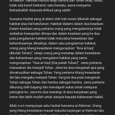
di halkum. Yakinlah hamba tetap hamba dan Tuhan tetap Tuhan,
tidak ada kamil berkamil, satu bersatu, sama menyama.
Bertaubatlah daripada iktikad yang salah!
Suasana Hadrat yang di alami oleh hati nurani dikenali sebagai
hakikat atau hal ketuhanan. Hakikat dialami dalam dua keadaan.
Dalam keadaan yang pertama orang yang mengalaminya tidak
sedarkan kewujudan dirinya dan dalam keadaan yang ke dua
pula pengalaman hakikat tidak mencabut kesedaran dan
kehambaannya. Misalnya, dalam satu pengalaman hakikat,
orang yang hilang kesedaran mengucapkan: “Ana al-haq!
(Akulah Tuhan)”, tetapi orang yang menetap dalam kesedaran
dan kehambaan yang mengalami hakikat yang sama
mengucapkan: “Hua al-Haq! (Dia jualah Tuhan)”. Jenis pertama
merasakan dia menjadi Tuhan. Jenis ke dua mengenali apa yang
dimaksudkan sebagai Tuhan. Yang pertama hilang kesedaran
diri lalu mengaku menjadi Tuhan. Yang ke dua pula mengenali
Tuhan sebagai Tuhan dan hamba sebagai hamba. Jenis pertama
dikurung oleh bayang dan mendapati sukar untuk melepasi
peringkat itu. Jenis ke dua menetap di atas kenyataan yang
benar dan lebih mudah untuk sampai kepada Kebenaran Hakiki.
Allah s.w.t mempunyai satu Hadrat bernama ar-Rahman. Orang
yang hilang kesedaran masuk kepada bayangan ar-Rahman lalu