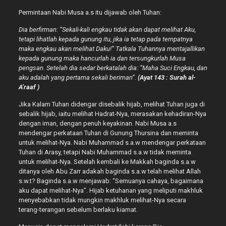
Permintaan Nabi Musa a.s itu dijawab oleh Tuhan:
Dia berfirman: “Sekali-kali engkau tidak akan dapat melihat Aku,
tetapi lihatlah kepada gunung itu, jika ia tetap pada tempatnya
maka engkau akan melihat Daku!” Tatkala Tuhannya mentajallikan
kepada gunung maka hancurlah ia dan tersungkurlah Musa
pengsan. Setelah dia sedar berkatalah dia: “Maha Suci Engkau, dan
aku adalah yang pertama sekali beriman”.
(Ayat 143 : Surah al-
A’raaf )
Jika Kalam Tuhan didengar disebalik hijab, melihat Tuhan juga di
sebalik hijab, iaitu melihat Hadrat-Nya, merasakan kehadiran-Nya
dengan iman, dengan penuh keyakinan. Nabi Musa a.s
mendengar perkataan Tuhan di Gunung Thursina dan meminta
untuk melihat-Nya. Nabi Muhammad s.a.w mendengar perkataan
Tuhan di Arasy, tetapi Nabi Muhammad s.a.w tidak meminta
untuk melihat-Nya. Setelah kembali ke Makkah baginda s.a.w
ditanya oleh Abu Zarr adakah baginda s.a.w telah melihat Allah
s.w.t? Baginda s.a.w menjawab: “Semuanya cahaya, bagaimana
aku dapat melihat-Nya”. Hijab ketuhanan yang meliputi makhluk
menyebabkan tidak mungkin makhluk melihat-Nya secara
terang-terangan sebelum berlaku kiamat.