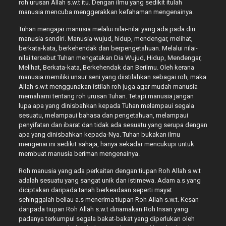
roh urusan Allah s.w.t itu. Dengan ilmu yang sedikit itulah
manusia mencuba menggerakkan kefahaman mengenainya.
Tuhan mengajar manusia melalui nilai-nilai yang ada pada diri
manusia sendiri. Manusia wujud, hidup, mendengar, melihat,
berkata-kata, berkehendak dan berpengetahuan. Melalui nilai-
nilai tersebut Tuhan mengatakan Dia Wujud, Hidup, Mendengar,
Melihat, Berkata-kata, Berkehendak dan Berilmu. Oleh kerana
manusia memiliki unsur seni yang diistilahkan sebagai roh, maka
Allah s.w.t menggunakan istilah roh juga agar mudah manusia
memahami tentang roh urusan Tuhan. Tetapi manusia jangan
lupa apa yang dinisbahkan kepada Tuhan melampaui segala
sesuatu, melampaui bahasa dan pengetahuan, melampaui
penyifatan dan ibarat dan tidak ada sesuatu yang serupa dengan
apa yang dinisbahkan kepada-Nya. Tuhan bukakan ilmu
mengenai ini sedikit sahaja, hanya sekadar mencukupi untuk
membuat manusia beriman mengenainya.
Roh manusia yang ada perkaitan dengan tiupan Roh Allah s.w.t
adalah sesuatu yang sangat unik dan istimewa. Adam a.s yang
diciptakan daripada tanah berkeadaan seperti mayat
sehinggalah beliau a.s menerima tiupan Roh Allah s.w.t. Kesan
daripada tiupan Roh Allah s.w.t dinamakan Roh Insan yang
padanya terkumpul segala bakat-bakat yang diperlukan oleh