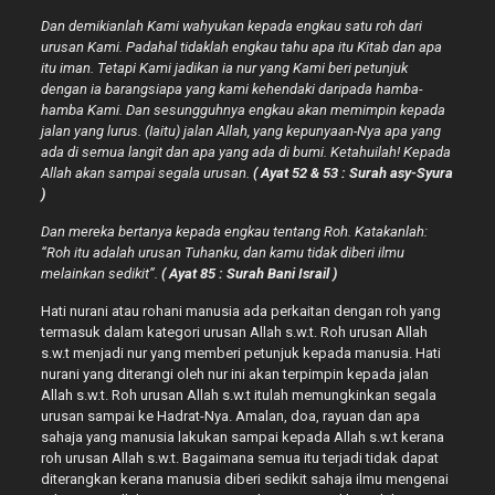
Dan demikianlah Kami wahyukan kepada engkau satu roh dari
urusan Kami. Padahal tidaklah engkau tahu apa itu Kitab dan apa
itu iman. Tetapi Kami jadikan ia nur yang Kami beri petunjuk
dengan ia barangsiapa yang kami kehendaki daripada hamba-
hamba Kami. Dan sesungguhnya engkau akan memimpin kepada
jalan yang lurus. (Iaitu) jalan Allah, yang kepunyaan-Nya apa yang
ada di semua langit dan apa yang ada di bumi. Ketahuilah! Kepada
Allah akan sampai segala urusan.
( Ayat 52 & 53 : Surah asy-Syura
)
Dan mereka bertanya kepada engkau tentang Roh. Katakanlah:
“Roh itu adalah urusan Tuhanku, dan kamu tidak diberi ilmu
melainkan sedikit”.
( Ayat 85 : Surah Bani Israil )
Hati nurani atau rohani manusia ada perkaitan dengan roh yang
termasuk dalam kategori urusan Allah s.w.t. Roh urusan Allah
s.w.t menjadi nur yang memberi petunjuk kepada manusia. Hati
nurani yang diterangi oleh nur ini akan terpimpin kepada jalan
Allah s.w.t. Roh urusan Allah s.w.t itulah memungkinkan segala
urusan sampai ke Hadrat-Nya. Amalan, doa, rayuan dan apa
sahaja yang manusia lakukan sampai kepada Allah s.w.t kerana
roh urusan Allah s.w.t. Bagaimana semua itu terjadi tidak dapat
diterangkan kerana manusia diberi sedikit sahaja ilmu mengenai