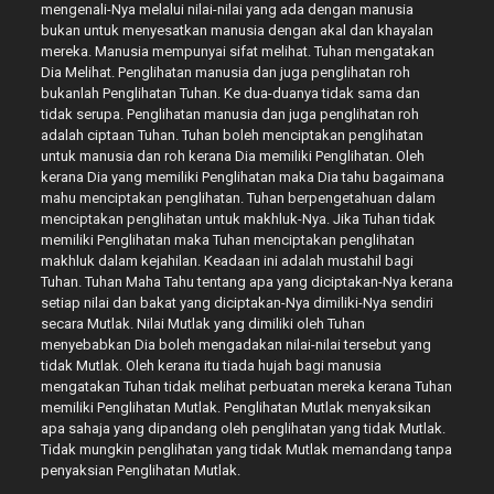
mengenali-Nya melalui nilai-nilai yang ada dengan manusia
bukan untuk menyesatkan manusia dengan akal dan khayalan
mereka. Manusia mempunyai sifat melihat. Tuhan mengatakan
Dia Melihat. Penglihatan manusia dan juga penglihatan roh
bukanlah Penglihatan Tuhan. Ke dua-duanya tidak sama dan
tidak serupa. Penglihatan manusia dan juga penglihatan roh
adalah ciptaan Tuhan. Tuhan boleh menciptakan penglihatan
untuk manusia dan roh kerana Dia memiliki Penglihatan. Oleh
kerana Dia yang memiliki Penglihatan maka Dia tahu bagaimana
mahu menciptakan penglihatan. Tuhan berpengetahuan dalam
menciptakan penglihatan untuk makhluk-Nya. Jika Tuhan tidak
memiliki Penglihatan maka Tuhan menciptakan penglihatan
makhluk dalam kejahilan. Keadaan ini adalah mustahil bagi
Tuhan. Tuhan Maha Tahu tentang apa yang diciptakan-Nya kerana
setiap nilai dan bakat yang diciptakan-Nya dimiliki-Nya sendiri
secara Mutlak. Nilai Mutlak yang dimiliki oleh Tuhan
menyebabkan Dia boleh mengadakan nilai-nilai tersebut yang
tidak Mutlak. Oleh kerana itu tiada hujah bagi manusia
mengatakan Tuhan tidak melihat perbuatan mereka kerana Tuhan
memiliki Penglihatan Mutlak. Penglihatan Mutlak menyaksikan
apa sahaja yang dipandang oleh penglihatan yang tidak Mutlak.
Tidak mungkin penglihatan yang tidak Mutlak memandang tanpa
penyaksian Penglihatan Mutlak.