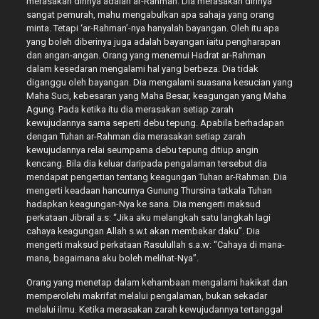
merasakan dirinya adalah ar-Rahman. Dia merasakan dirinya
sangat pemurah, mahu mengabulkan apa sahaja yang orang
minta. Tetapi ‘ar-Rahman’-nya hanyalah bayangan. Oleh itu apa
yang boleh diberinya juga adalah bayangan iaitu pengharapan
dan angan-angan. Orang yang menemui Hadrat ar-Rahman
dalam kesedaran mengalami hal yang berbeza. Dia tidak
diganggu oleh bayangan. Dia mengalami suasana kesucian yang
Maha Suci, kebesaran yang Maha Besar, keagungan yang Maha
Agung. Pada ketika itu dia merasakan setiap zarah
kewujudannya sama seperti debu tepung. Apabila berhadapan
dengan Tuhan ar-Rahman dia merasakan setiap zarah
kewujudannya relai seumpama debu tepung ditiup angin
kencang. Bila dia keluar daripada pengalaman tersebut dia
mendapat pengertian tentang keagungan Tuhan ar-Rahman. Dia
mengerti keadaan hancurnya Gunung Thursina tatkala Tuhan
hadapkan keagungan-Nya ke sana. Dia mengerti maksud
perkataan Jibrail a.s: “Jika aku melangkah satu langkah lagi
cahaya keagungan Allah s.w.t akan membakar daku”. Dia
mengerti maksud perkataan Rasulullah s.a.w: “Cahaya di mana-
mana, bagaimana aku boleh melihat-Nya”.
Orang yang menetap dalam kehambaan mengalami hakikat dan
memperolehi makrifat melalui pengalaman, bukan sekadar
melalui ilmu. Ketika merasakan zarah kewujudannya tertanggal