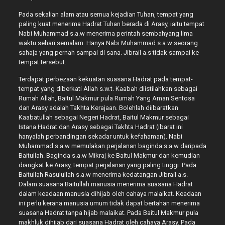
Pada sekalian alam atau semua kejadian Tuhan, tempat yang
paling kuat menerima Hadrat Tuhan berada di Arasy, iaitu tempat
Nabi Muhammad s.a.w menerima perintah sembahyang lima
waktu sehari semalam. Hanya Nabi Muhammad s.a.w seorang
sahaja yang pernah sampai di sana. Jibrail a.s tidak sampai ke
tempat tersebut.
Terdapat perbezaan kekuatan suasana Hadrat pada tempat-
tempat yang diberkati Allah s.w.t. Kaabah diistilahkan sebagai
Rumah Allah, Baitul Makmur pula Rumah Yang Aman Sentosa
dan Arasy adalah Takhta Kerajaan. Bolehlah diibaratkan
Kaabatullah sebagai Negeri Hadrat, Baitul Makmur sebagai
Istana Hadrat dan Arasy sebagai Takhta Hadrat (ibarat ini
hanyalah perbandingan sekadar untuk kefahaman). Nabi
Muhammad s.a.w memulakan perjalanan baginda s.a.w daripada
Baitullah. Baginda s.a.w Mikraj ke Baitul Makmur dan kemudian
diangkat ke Arasy, tempat perjalanan yang paling tinggi. Pada
Baitullah Rasulullah s.a.w menerima kedatangan Jibrail a.s.
Dalam suasana Baitullah manusia menerima suasana Hadrat
dalam keadaan manusia dihijab oleh cahaya malaikat. Keadaan
ini perlu kerana manusia umum tidak dapat bertahan menerima
suasana Hadrat tanpa hijab malaikat. Pada Baitul Makmur pula
makhluk dihijab dari suasana Hadrat oleh cahaya Arasy. Pada