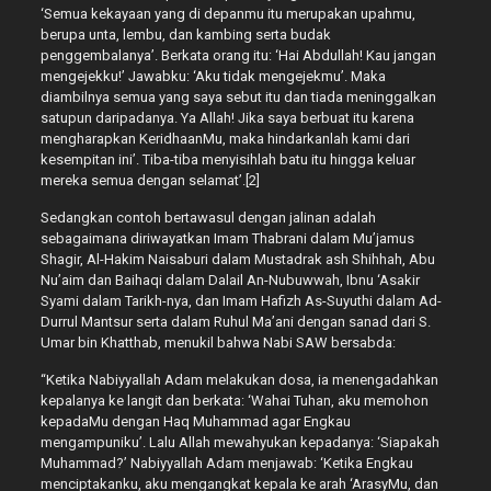
‘Semua kekayaan yang di depanmu itu merupakan upahmu,
berupa unta, lembu, dan kambing serta budak
penggembalanya’. Berkata orang itu: ‘Hai Abdullah! Kau jangan
mengejekku!’ Jawabku: ‘Aku tidak mengejekmu’. Maka
diambilnya semua yang saya sebut itu dan tiada meninggalkan
satupun daripadanya. Ya Allah! Jika saya berbuat itu karena
mengharapkan KeridhaanMu, maka hindarkanlah kami dari
kesempitan ini’. Tiba-tiba menyisihlah batu itu hingga keluar
mereka semua dengan selamat’.[2]
Sedangkan contoh bertawasul dengan jalinan adalah
sebagaimana diriwayatkan Imam Thabrani dalam Mu’jamus
Shagir, Al-Hakim Naisaburi dalam Mustadrak ash Shihhah, Abu
Nu’aim dan Baihaqi dalam Dalail An-Nubuwwah, Ibnu ‘Asakir
Syami dalam Tarikh-nya, dan Imam Hafizh As-Suyuthi dalam Ad-
Durrul Mantsur serta dalam Ruhul Ma’ani dengan sanad dari S.
Umar bin Khatthab, menukil bahwa Nabi SAW bersabda:
“Ketika Nabiyyallah Adam melakukan dosa, ia menengadahkan
kepalanya ke langit dan berkata: ‘Wahai Tuhan, aku memohon
kepadaMu dengan Haq Muhammad agar Engkau
mengampuniku’. Lalu Allah mewahyukan kepadanya: ‘Siapakah
Muhammad?’ Nabiyyallah Adam menjawab: ‘Ketika Engkau
menciptakanku, aku mengangkat kepala ke arah ‘ArasyMu, dan