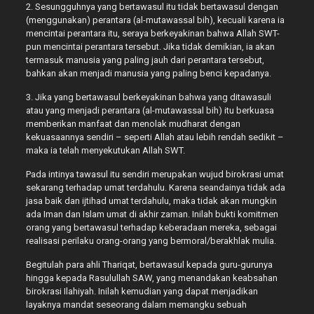
2. Sesungguhnya yang bertawasul itu tidak bertawasul dengan
(menggunakan) perantara (al-mutawassal bih), kecuali karena ia
mencintai perantara itu, seraya berkeyakinan bahwa Allah SWT-
pun mencintai perantara tersebut. Jika tidak demikian, ia akan
termasuk manusia yang paling jauh dari perantara tersebut,
bahkan akan menjadi manusia yang paling benci kepadanya.
3. Jika yang bertawasul berkeyakinan bahwa yang ditawasuli
atau yang menjadi perantara (al-mutawassal bih) itu berkuasa
memberikan manfaat dan menolak mudharat dengan
kekuasaannya sendiri – seperti Allah atau lebih rendah sedikit –
maka ia telah menyekutukan Allah SWT.
Pada intinya tawasul itu sendiri merupakan wujud birokrasi umat
sekarang terhadap umat terdahulu. Karena seandainya tidak ada
jasa baik dan ijtihad umat terdahulu, maka tidak akan mungkin
ada Iman dan Islam umat di akhir zaman. Inilah bukti komitmen
orang yang bertawasul terhadap keberadaan mereka, sebagai
realisasi perilaku orang-orang yang bermoral/berakhlak mulia.
Begitulah para ahli Thariqat, bertawasul kepada guru-gurunya
hingga kepada Rasulullah SAW, yang menandakan keabsahan
birokrasi Ilahiyah. Inilah kemudian yang dapat menjadikan
layaknya mandat seseorang dalam memangku sebuah