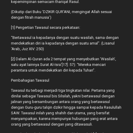
kepemimpinan semacam thariqat Rasul.
(Dikutip dari Buku ‘DZIKIR QUR’ANI, mengingat Allah sesuai
dengan fitrah manusia’)
[1] Pengertian Tawasul secara perkataan:
“Bertawasul ia kepadanya dengan suatu wasilah, sama dengan
mendekatkan diri ia kepadanya dengan suatu amal”. (Lisanul
‘Arab, Juz XIV: 250)
[2] Dalam Al-Quran ada 2 tempat yang menyebutkan ‘Wasilah’,
satu ayat lainnya Surat Al-Isra'[17]: 57): “Mereka mencari
perantara untuk mendekatkan diri kepada Tuhan”.
Pembahagian Tawasul
Tawasul itu terbagi menjadi tiga tingkatan nilai. Pertama yang
dinilai sebagai Tawasul bis Silsilah, yakni bertawasul dengan
jalinan yang bersambungan antara orang yang bertawasul
dengan Guru-guru talqin dzikir hingga sampai kepada Rasulullah
SAW. Tawasul inilah yang shahih dan utama, yang bersifat
menyampaikan, karena mempunyai hubungan yang erat antara
orang yang bertawasul dengan yang ditawasuli.