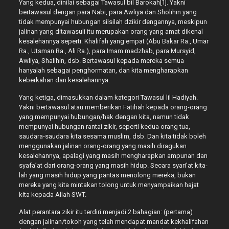
Yang kedua, dinilai sebagai Tawasul bil Barokah[1]. Yakni
bertawasul dengan para Nabi, para Awliya dan Sholihin yang
tidak mempunyai hubungan silsilah dzikir dengannya, meskipun
jalinan yang ditawasuli itu merupakan orang yang amat dikenal
kesalehannya seperti: Khalifah yang empat (Abu Bakar Ra., Umar
Ra., Utsman Ra., Ali Ra.), para Imam madzhab, para Mursyid,
Awliya, Shalihin, dsb. Bertawasul kepada mereka semua
hanyalah sebagai penghormatan, dan kita mengharapkan
keberkahan dari kesalehannya.
Yang ketiga, dimasukkan dalam kategori Tawasul lil Hadiyah.
Yakni bertawasul atau memberikan Fatihah kepada orang-orang
yang mempunyai hubungan/hak dengan kita, namun tidak
mempunyai hubungan rantai zikir, seperti kedua orang tua,
saudara-saudara kita sesama muslim, dsb. Dan kita tidak boleh
menggunakan jalinan orang-orang yang masih diragukan
kesalehannya, apalagi yang masih mengharapkan ampunan dan
syafa’at dari orang-orang yang masih hidup. Secara syari’at kita-
lah yang masih hidup yang pantas menolong mereka, bukan
mereka yang kita mintakan tolong untuk menyampaikan hajat
kita kepada Allah SWT.
Alat perantara zikir itu terdiri menjadi 2 bahagian: (pertama)
dengan jalinan/tokoh yang telah mendapat mandat kekhalifahan