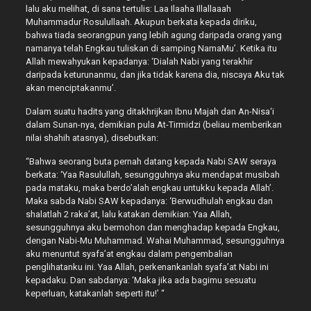
lalu aku melihat, di sana tertulis: Laa Ilaaha Illallaaah
Muhammadur Rosulullaah. Akupun berkata kepada diriku,
bahwa tiada seorangpun yang lebih agung daripada orang yang
namanya telah Engkau tuliskan di samping NamaMu’. Ketika itu
Allah mewahyukan kepadanya: ‘Dialah Nabi yang terakhir
daripada keturunanmu, dan jika tidak karena dia, niscaya Aku tak
akan menciptakanmu’.
Dalam suatu hadits yang ditakhrijkan Ibnu Majah dan An-Nisa‘i
dalam Sunan-nya, demikian pula At-Tirmidzi (beliau memberikan
nilai shahih atasnya), disebutkan:
“Bahwa seorang buta pernah datang kepada Nabi SAW seraya
berkata: ‘Yaa Rasulullah, sesungguhnya aku mendapat musibah
pada mataku, maka berdo’alah engkau untukku kepada Allah’.
Maka sabda Nabi SAW kepadanya: ‘Berwudhulah engkau dan
shalatlah 2 raka’at, lalu katakan demikian: Yaa Allah,
sesungguhnya aku bermohon dan menghadap kepada Engkau,
dengan Nabi-Mu Muhammad. Wahai Muhammad, sesungguhnya
aku menuntut syafa’at engkau dalam pengembalian
penglihatanku ini. Yaa Allah, perkenankanlah syafa’at Nabi ini
kepadaku. Dan sabdanya: ‘Maka jika ada bagimu sesuatu
keperluan, katakanlah seperti itu!’ “