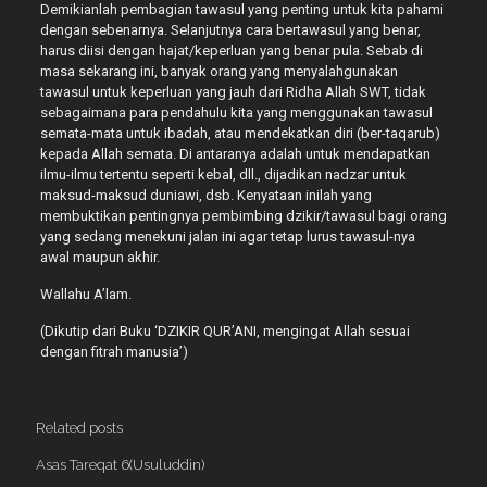
Demikianlah pembagian tawasul yang penting untuk kita pahami
dengan sebenarnya. Selanjutnya cara bertawasul yang benar,
harus diisi dengan hajat/keperluan yang benar pula. Sebab di
masa sekarang ini, banyak orang yang menyalahgunakan
tawasul untuk keperluan yang jauh dari Ridha Allah SWT, tidak
sebagaimana para pendahulu kita yang menggunakan tawasul
semata-mata untuk ibadah, atau mendekatkan diri (ber-taqarub)
kepada Allah semata. Di antaranya adalah untuk mendapatkan
ilmu-ilmu tertentu seperti kebal, dll., dijadikan nadzar untuk
maksud-maksud duniawi, dsb. Kenyataan inilah yang
membuktikan pentingnya pembimbing dzikir/tawasul bagi orang
yang sedang menekuni jalan ini agar tetap lurus tawasul-nya
awal maupun akhir.
Wallahu A’lam.
(Dikutip dari Buku ‘DZIKIR QUR’ANI, mengingat Allah sesuai
dengan fitrah manusia’)
Related posts
Asas Tareqat 6(Usuluddin)