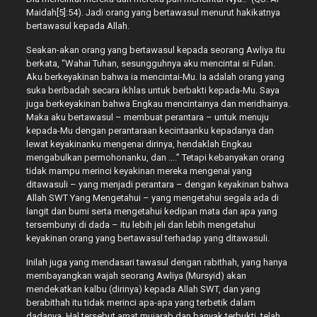
Maidah[5]:54). Jadi orang yang bertawasul menurut hakikatnya
bertawasul kepada Allah.
Seakan-akan orang yang bertawasul kepada seorang Awliya itu
berkata, “Wahai Tuhan, sesungguhnya aku mencintai si Fulan.
Aku berkeyakinan bahwa ia mencintai-Mu. Ia adalah orang yang
suka beribadah secara ikhlas untuk berbakti kepada-Mu. Saya
juga berkeyakinan bahwa Engkau mencintainya dan meridhainya.
Maka aku bertawasul – membuat perantara – untuk menuju
kepada-Mu dengan perantaraan kecintaanku kepadanya dan
lewat keyakinanku mengenai dirinya, hendaklah Engkau
mengabulkan permohonanku, dan ….” Tetapi kebanyakan orang
tidak mampu merinci keyakinan mereka mengenai yang
ditawasuli – yang menjadi perantara – dengan keyakinan bahwa
Allah SWT Yang Mengetahui – yang mengetahui segala ada di
langit dan bumi serta mengetahui kedipan mata dan apa yang
tersembunyi di dada – itu lebih jeli dan lebih mengetahui
keyakinan orang yang bertawasul terhadap yang ditawasuli.
Inilah juga yang mendasari tawasul dengan rabithah, yang hanya
membayangkan wajah seorang Awliya (Mursyid) akan
mendekatkan kalbu (dirinya) kepada Allah SWT, dan yang
berabithah itu tidak merinci apa-apa yang terbetik dalam
dadanya. Hal tersebut amat mujarab dan banyak terbukti, telah