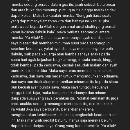
mereka sedang berada dalam gua itu, jatuh sebuah batu besar
dari atas bukit dan menutupi pintu gua itu, hingga mereka tidak
dapat keluar. Maka berkatalah mereka: ‘Sungguh tiada suatu
yang dapat menyelamatkan kita dari bahaya ini, kecuali jika
bertawasul kepada Allah dengan amal-amal shalih yang pernah
kamu lakukan dahulu kala’. Maka berkata seorang di antara
mereka: ‘Ya Allah! Dahulu saya mempunyai ayah dan ibu, dan
saya biasa tidak memberi minuman susu pada seorangpun
sebelum keduanya, yakni ayah ibu saya meminumnya terlebih
dahulu, baik pada keluarga atau hamba sahaya. Maka pada
suatu hari agak kejauhan bagiku menggembala ternak, hingga
tidak kembali pada keduanya, kecuali sesudah malam dan ayah
bundaku telah tertidur. Maka saya terus memerah susu untuk
keduanya, dan saya pun segan untuk membangunkan keduanya,
dan saya pun tidak akan memberikan minuman itu kepada siapa
pun kecuali ayah bunda saya. Maka saya tunggu keduanya
hingga terbit fajar, maka bangunlah keduanya dan minum
daripada susu yang saya perahkan itu. Padahal semalam itu juga
anak-anakku sedang menangis minta susu itu, di dekat kakiku.
Ya Allah! Jika saya berbuat itu benar-benar karena
mengharapkan keridhaanMu, maka lapangkanlah keadaan kami
ini’. Maka menyisih sedikit batu itu, hanya saja mereka belum
dapat keluar daripadanya. Orang yang kedua berdo’a: ‘Ya Allah!