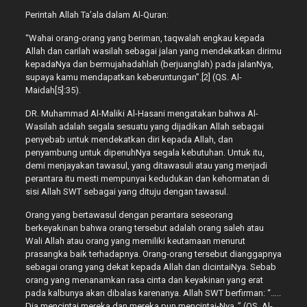
Perintah Allah Ta’ala dalam Al-Quran:
“Wahai orang-orang yang beriman, taqwalah engkau kepada
Allah dan carilah wasilah sebagai jalan yang mendekatkan dirimu
kepadaNya dan bermujahadahlah (berjuanglah) pada jalanNya,
supaya kamu mendapatkan keberuntungan”.[2] (QS. Al-
Maidah[5]:35).
DR. Muhammad Al-Maliki Al-Hasani mengatakan bahwa Al-
Wasilah adalah segala sesuatu yang dijadikan Allah sebagai
penyebab untuk mendekatkan diri kepada Allah, dan
penyambung untuk dipenuhNya segala kebutuhan. Untuk itu,
demi menjayakan tawasul, yang ditawasuli atau yang menjadi
perantara itu mesti mempunyai kedudukan dan kehormatan di
sisi Allah SWT sebagai yang dituju dengan tawasul.
Orang yang bertawasul dengan perantara seseorang
berkeyakinan bahwa orang tersebut adalah orang saleh atau
Wali Allah atau orang yang memiliki keutamaan menurut
prasangka baik terhadapnya. Orang-orang tersebut dianggapnya
sebagai orang yang dekat kepada Allah dan dicintaiNya. Sebab
orang yang menanamkan rasa cinta dan keyakinan yang erat
pada kalbunya akan dibalas karenanya. Allah SWT berfirman: “…..
Dia mencintai mereka dan mereka pun mencintai-Nya..” (QS. Al-