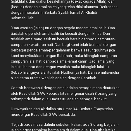
(istikhlaf), dan diakui kesalehannya (dekat kepada Allah), dan
(kedua) dengan amal saleh yang telah dilakukannya. Berkenaan
dengan masalah ini Berkata Syaikh Ismail Al-Khalidi
Rahimahullah:
“Dan wasilah (jalan) itu dengan segala macam amal salih. Dan
tiadalah diperoleh amal salih itu kecuali dengan ikhlas. Dan
tidaklah amal yang salih itu kecuali bersih daripada campuran-
campuran kekotoran hati. Dan bagi kami telah berhasil dengan
berbagai pengalaman-pengalaman bahwa sesungguhnya jika
kami menyibukkan dengan Rabithah, maka hilanglah campuran-
campuran lalai hati daripada amal-amal kami”. Jadi amal yang
lalai itu hampa dan dengan wasilah maka hilanglah lalai itu.
Sebab hilangnya lalai itu ialah Hudhurnya hati. Dan semulia-mulia
& seutama-utama wasilah adalah dengan Rabithah.
Contoh bertawasul dengan amal adalah sebagaimana dituturkan
oleh Rasulullah SAW kepada kita mengenai kisah 3 orang yang
terhimpit di dalam gua. Hadits itu adalah sebagai berikut:
Diriwayatkan dari Abdullah bin Umar RA. Berkata: “Saya telah
mendengar Rasulullah SAW bersabda:
‘Terjadi pada masa dahulu sebelum kalian, ada 3 orang berjalan-
jalan hingga terpaksa bermalam di dalam gua. Tiba-tiba ketika