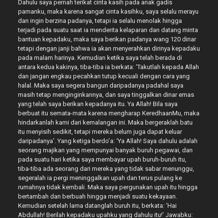
Dahulu saya pernah terikat cinta kasih pada anak gadis
pamanku, maka karena sangat cinta kasihku, saya selalu merayu
dan ingin berzina padanya, tetapi ia selalu menolak hingga
terjadi pada suatu saat ia menderita kelaparan dan datang minta
bantuan kepadaku, maka saya berikan padanya wang 120 dinar
tetapi dengan janji bahwa ia akan menyerahkan dirinya kepadaku
pada malam harinya. Kemudian ketika saya telah berada di
antara kedua kakinya, tiba-tiba ia berkata: ‘Takutlah kepada Allah
dan jangan engkau pecahkan tutup kecuali dengan cara yang
halal. Maka saya segera bangun daripadanya padahal saya
masih tetap menginginkannya, dan saya tinggalkan dinar emas
yang telah saya berikan kepadanya itu. Ya Allah! Bila saya
berbuat itu semata-mata karena mengharap KeredhaanMu, maka
hindarkanlah kami dari kemalangan ini. Maka bergeraklah batu
itu menyisih sedikit, tetapi mereka belum juga dapat keluar
daripadanya’. Yang ketiga berdo’a: ‘Ya Allah! Saya dahulu adalah
seorang majikan yang mempunyai banyak buruh pegawai, dan
pada suatu hari ketika saya membayar upah buruh-buruh itu,
tiba-tiba ada seorang dari mereka yang tidak sabar menunggu,
segeralah ia pergi meninggalkan upah dan terus pulang ke
rumahnya tidak kembali. Maka saya pergunakan upah itu hingga
bertambah dan berbuah hingga menjadi suatu kekayaan.
Kemudian setelah lama datanglah buruh itu, berkata: ‘Hai
Abdullah! Berilah kepadaku upahku yang dahulu itu!’ Jawabku: